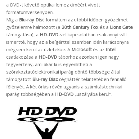
a DVD-t követő optikai lemez címéért vívott
formátumversenyben.
Míg a
Blu-ray Disc
formátum az utóbbi időben győzelmet
győzelemre halmozott (a
20th Century Fox
és a
Lions Gate
támogatása), a
HD-DVD
-vel kapcsolatban csak annyi vált
ismertté, hogy az a beígérttel szemben idén karácsonyra
mégsem kerül az üzletekbe. A
Microsoft
és az
Intel
csatlakozása a
HD-DVD
táborhoz azonban igen nagy
fegyvertény, ami akár ki is egyenlítheti a
szórakoztatóelektronikai iparág döntő többsége által
támogatott
Blu-ray Disc
cégháttér tekintetében fennálló
fölényét. A két óriás révén ugyanis a számítástechnikai
iparág többségében a
HD-DVD
„uszályába kerül”.