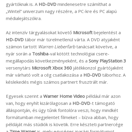
gyártóknak is. A
HD-DVD
mindenesetre számíthat a
„Wintel” univerzum nagy részére, a PC-kre és PC alapú
médialejátszókra.
Az intenzív tárgyalásokat követő
Microsoft
bejelentést a
HD-DVD
tábor már türelmetlenül várta. A DVD atyjaként
számon tartott
Warren Lieberfarb
tanácsait követve, a
nyár során a
Toshiba
-val kötött technológiai csere-
megállapodás következményeként, és a
Sony PlayStation 3
versenytárs
Microsoft Xbox 360
játékkonzol gyártójaként
már várható volt a cég csatlakozása a
HD-DVD
táborhoz. A
késlekedés mégis számos partnert frusztrált már.
Egyesek szerint a
Warner Home Video
például már azon
van, hogy enyhít kizárólagosan a
HD-DVD
-t támogató
álláspontján, és úgy tűnik fontolóra veszi, hogy mindkét
formátumban megjelentet filmeket – bízva abban, hogy
példáját más stúdiók is követik. Erre készteti partnercége
a
Time Warner
is, mely egységes iparági formátumot