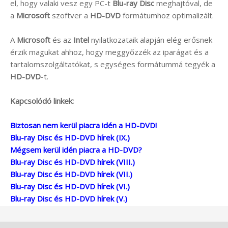
el, hogy valaki vesz egy PC-t
Blu-ray Disc
meghajtóval, de
a
Microsoft
szoftver a
HD-DVD
formátumhoz optimalizált.
A
Microsoft
és az
Intel
nyilatkozataik alapján elég erősnek
érzik magukat ahhoz, hogy meggyőzzék az iparágat és a
tartalomszolgáltatókat, s egységes formátummá tegyék a
HD-DVD
-t.
Kapcsolódó linkek:
Biztosan nem kerül piacra idén a HD-DVD!
Blu-ray Disc és HD-DVD hírek (IX.)
Mégsem kerül idén piacra a HD-DVD?
Blu-ray Disc és HD-DVD hírek (VIII.)
Blu-ray Disc és HD-DVD hírek (VII.)
Blu-ray Disc és HD-DVD hírek (VI.)
Blu-ray Disc és HD-DVD hírek (V.)