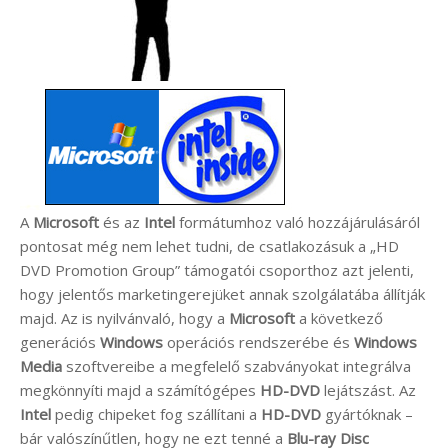
A
Microsoft
és az
Intel
formátumhoz való hozzájárulásáról
pontosat még nem lehet tudni, de csatlakozásuk a „HD
DVD Promotion Group” támogatói csoporthoz azt jelenti,
hogy jelentős marketingerejüket annak szolgálatába állítják
majd. Az is nyilvánvaló, hogy a
Microsoft
a következő
generációs
Windows
operációs rendszerébe és
Windows
Media
szoftvereibe a megfelelő szabványokat integrálva
megkönnyíti majd a számítógépes
HD-DVD
lejátszást. Az
Intel
pedig chipeket fog szállítani a
HD-DVD
gyártóknak –
bár valószínűtlen, hogy ne ezt tenné a
Blu-ray Disc