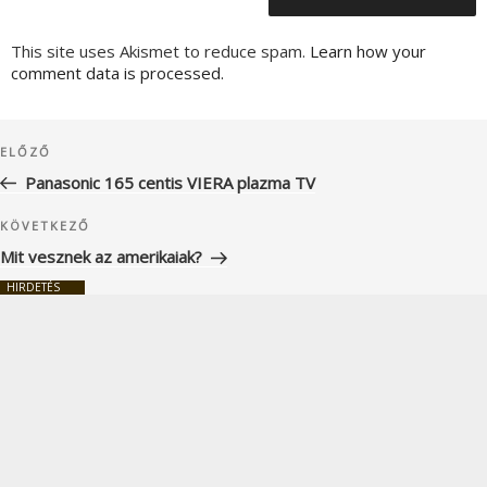
This site uses Akismet to reduce spam.
Learn how your
comment data is processed.
Bejegyzés
Korábbi
ELŐZŐ
navigáció
bejegyzés
Panasonic 165 centis VIERA plazma TV
Következő
KÖVETKEZŐ
bejegyzés
Mit vesznek az amerikaiak?
HIRDETÉS