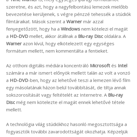
szeretne, és azt, hogy a nagyfelbontású lemezek mielőbb
bevezetése kerüljenek, s végre pénzzé tehessék a stúdiók
filmtáraikat. Mások szerint a
Warner
már azzal
fenyegetőzött, hogy ha a
Windows
nem kötelezi el magát
a
HD-DVD
mellet, akkor átállnak a
Blu-ray Disc
oldalára. A
Warner
azon kívül, hogy elkötelezett egy egységes
formátum mellett, nem kommentálta a fentieket.
Az otthoni digitális médiára koncentráló
Microsoft
és
Intel
számára a már ismert előnyök mellett talán az volt a vonzó
a
HD-DVD
-ben, hogy az lehetővé teszi a lemezen lévő film
egy másolatának házon belül továbbítását, de tiltja annak
sokszorosítását vagy feltételét az Internetre. A
Blu-ray
Disc
még nem kötelezte el magát ennek lehetővé tétele
mellett.
A technológia világ stúdiókhoz hasonló megosztottsága a
fogyasztók további zavarodottságát okozhatja. Képzeljük