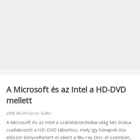
A Microsoft és az Intel a HD-DVD
mellett
Beküldve:
2005-09-29
Szerző:
GURU
A Microsoft és az Intel a számítástechnikai világ két óriása
csatlakozott a HD-DVD táborhoz, mely így hónapok óta
először könyvelhetett el sikert a Blu-ray Disc-el szemben,