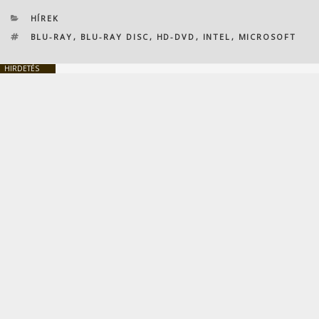
KATEGÓRIÁK
HÍREK
CÍMKÉK
BLU-RAY
,
BLU-RAY DISC
,
HD-DVD
,
INTEL
,
MICROSOFT
HIRDETÉS