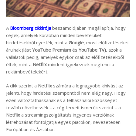
A
Bloomberg cikkírója
beszámolójában megállapítja, hogy
cégek, amelyek korábban minden bevételüket
hirdetésekből nyerték, mint a
Google
, most előfizetéseket
árulnak (lást
YouTube Premium
és
YouTube TV)
, azok a
vállalatok pedig, amelyek egykor csak az előfizetésekből
éltek, mint a
Netflix
mindent igyekeznek megtenni a
reklámbevételekért.
A cikk szerint a
Netflix
számára a legnagyobb kihívást az
jelenti, hogy hirdetési szempontból nem elég nagy. Hogy
ezen változtathassanak és a felhasználói közösséget
tovább növelhessék – a cég terveit ismerők szerint – a
Netflix
a streamingszolgáltatás ingyenes verzióinak
létrehozását fontolgatja egyes piacokon, nevezetesen
Európában és Ázsiában.