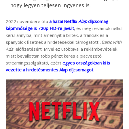
hogy legyen teljesen ingyenes is.
2022 novembere óta
a hazai Netflix
Alap
díjcsomag
képminősége is 720p HD-re javult
, és még reklámok nélkül
kerül annyiba, mint amennyit a britek, a franciák és a
spanyolok fizetnek a hirdetésekkel támogatott „
Basic with
Ads
” előfizetésért. Mivel ez utóbbival a reklámbevételek
miatt bevallottan több pénzt keres a piacvezető
streamingszolgáltató, ezért
egyes országokban ki is
vezette a hirdetésmentes Alap díjcsomagot
.