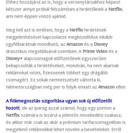
Ehhez hozzájárul az is, hogy a versenytársakhoz képest
kétszer annyit próbál felszámítani a hirdetőknek a
Netflix
,
ami nem éppen vonzó ajánlat.
Meg kell azt is említeni, hogy a
Netflix
hirdetések
megjelenítésével kapcsolatos megközelítése inkább
ügyfélbarátnak mondható, az
Amazon
és a
Disney
drasztikus megoldásával szemben. A
Prime Video
és a
Disney+
alapcsomagok előfizetőinek egyszerűen
bekapcsolták a hirdetéseket, mondván, ha nem akarnak
reklámokat nézni, fizessenek többet egy drágább
csomagért. Ez sokak nemtetszését váltotta ki,
Németországban még per is folyik emiatt az
Amazon
ellen.
A fiókmegosztás szigorítása ugyan sok új előfizetőt
hozott
, de az iparág azzal számol, hogy egy ponton a
Netflix
számára is lezárul a jelentős növekedési szakasz,
és akkor már csak az akár a prémium tarifacsomagokban is
megjelenő reklámokkal lehet növelni a bevételeket. Erről