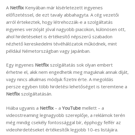
A
Netflix
Kenyában már kísérletezett ingyenes
előfizetéssel, de ezt tavaly abbahagyta. A cég vezetői
arról értekeztek, hogy létrehozzák-e a szolgáltatás
ingyenes verzióját jóval nagyobb piacokon, különösen ott,
ahol hirdetéseket is értékesítő népszerű szabadon
nézhető kereskedelmi tévéhálózatok működnek, mint
például Németországban vagy Japánban.
Egy ingyenes
Netflix
szolgáltatás sok olyan embert
érhetne el, akik nem engedhetik meg maguknak annak díját,
vagy nincs alkalmas módjuk fizetni érte. A megoldás
persze egyben több hirdetési lehetőséget is teremtene a
Netflix
szolgáltatásán.
Hiába ugyanis a
Netflix
– a
YouTube
mellett – a
videostreaming legnagyobb szereplője, a reklámok terén
még mindig csekély fontossággal bír, épphogy felfér az
videohirdetéseket értékesítők legjobb 10-es listájára.