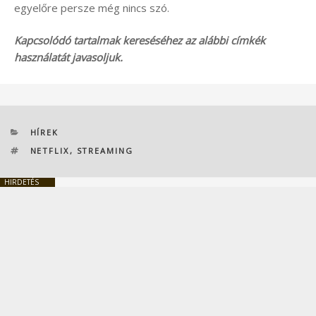
egyelőre persze még nincs szó.
Kapcsolódó tartalmak kereséséhez az alábbi címkék
használatát javasoljuk.
KATEGÓRIÁK
HÍREK
CÍMKÉK
NETFLIX
,
STREAMING
HIRDETÉS