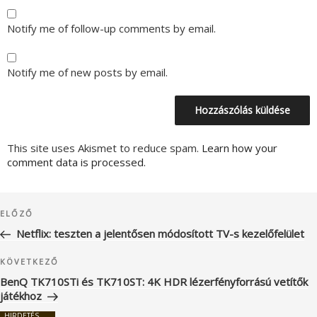
Notify me of follow-up comments by email.
Notify me of new posts by email.
This site uses Akismet to reduce spam.
Learn how your
comment data is processed.
Bejegyzés
Korábbi
ELŐZŐ
navigáció
bejegyzés
Netflix: teszten a jelentősen módosított TV-s kezelőfelület
Következő
KÖVETKEZŐ
bejegyzés
BenQ TK710STi és TK710ST: 4K HDR lézerfényforrású vetítők
játékhoz
HIRDETÉS