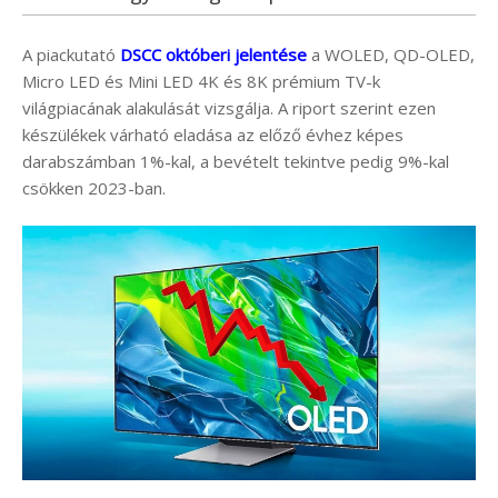
A piackutató
DSCC októberi jelentése
a WOLED, QD-OLED,
Micro LED és Mini LED 4K és 8K prémium TV-k
világpiacának alakulását vizsgálja. A riport szerint ezen
készülékek várható eladása az előző évhez képes
darabszámban 1%-kal, a bevételt tekintve pedig 9%-kal
csökken 2023-ban.