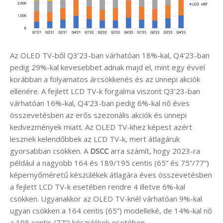
Az OLED TV-ből Q3’23-ban várhatóan 18%-kal, Q4’23-ban
pedig 29%-kal kevesebbet adnak majd el, mint egy évvel
korábban a folyamatos árcsökkenés és az ünnepi akciók
ellenére. A fejlett LCD TV-k forgalma viszont Q3’23-ban
várhatóan 16%-kal, Q4’23-ban pedig 6%-kal nő éves
összevetésben az erős szezonális akciók és ünnepi
kedvezmények miatt. Az OLED TV-khez képest azért
lesznek kelendőbbek az LCD TV-k, mert átlagáruk
gyorsabban csökken. A
DSCC
arra számít, hogy 2023-ra
például a nagyobb 164 és 189/195 centis (65” és 75”/77”)
képernyőméretű készülékek átlagára éves összevetésben
a fejlett LCD TV-k esetében rendre 4 illetve 6%-kal
csökken. Ugyanakkor az OLED TV-knél várhatóan 9%-kal
ugyan csökken a 164 centis (65”) modelleké, de 14%-kal nő
a 195 centis (77”) készülékek esetében.