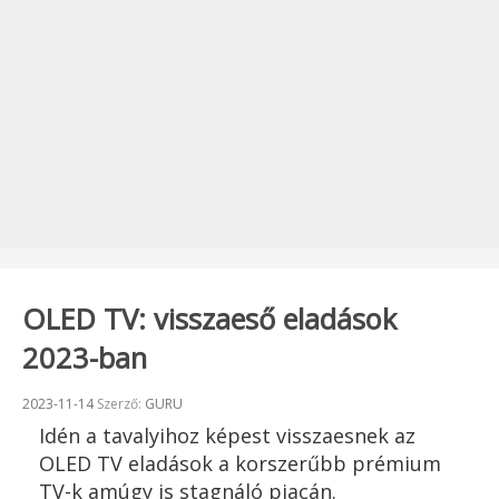
OLED TV: visszaeső eladások
2023-ban
Beküldve:
2023-11-14
Szerző:
GURU
Idén a tavalyihoz képest visszaesnek az
OLED TV eladások a korszerűbb prémium
TV-k amúgy is stagnáló piacán.