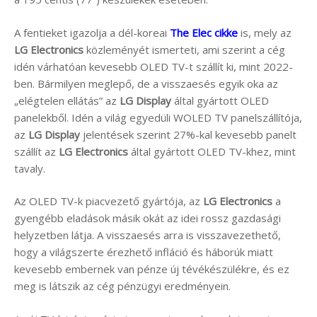
A fentieket igazolja a dél-koreai
The Elec cikke
is, mely az
LG Electronics
közleményét ismerteti, ami szerint a cég
idén várhatóan kevesebb OLED TV-t szállít ki, mint 2022-
ben. Bármilyen meglepő, de a visszaesés egyik oka az
„elégtelen ellátás” az
LG Display
által gyártott OLED
panelekből. Idén a világ egyedüli WOLED TV panelszállítója,
az
LG Display
jelentések szerint 27%-kal kevesebb panelt
szállít az
LG Electronics
által gyártott OLED TV-khez, mint
tavaly.
Az OLED TV-k piacvezető gyártója, az
LG Electronics
a
gyengébb eladások másik okát az idei rossz gazdasági
helyzetben látja. A visszaesés arra is visszavezethető,
hogy a világszerte érezhető infláció és háborúk miatt
kevesebb embernek van pénze új tévékészülékre, és ez
meg is látszik az cég pénzügyi eredményein.