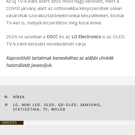
Az új TV-k iránt azért sincs most nagy kereslet, mert a
COVID járvány alatt az otthonaikba kényszerültek sokan
vásároltak szórakoztatóelektronikai készülékeket, köztük
TV-ket is, melyek lecserélése még korai lenne.
2024-re azonban a
DSCC
és az
LG Electronics
is az OLED
TV-k iránti kereslet növekedését várja.
Kapcsolódó tartalmak kereséséhez az alábbi címkék
használatát javasoljuk.
KATEGÓRIÁK
HÍREK
CÍMKÉK
LG
,
MINI LED
,
OLED
,
QD-OLED
,
SAMSUNG
,
STATISZTIKA
,
TV
,
WOLED
HIRDETÉS