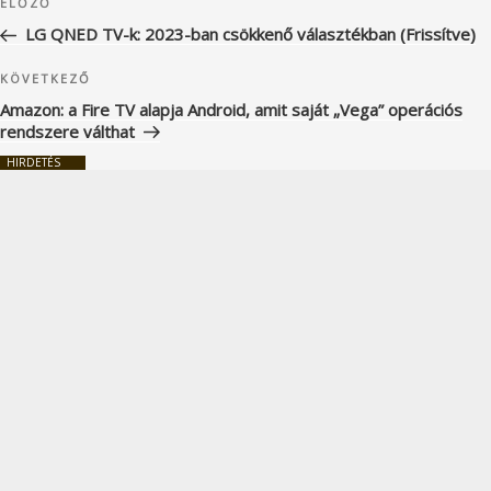
Korábbi
ELŐZŐ
navigáció
bejegyzés
LG QNED TV-k: 2023-ban csökkenő választékban (Frissítve)
Következő
KÖVETKEZŐ
bejegyzés
Amazon: a Fire TV alapja Android, amit saját „Vega” operációs
rendszere válthat
HIRDETÉS