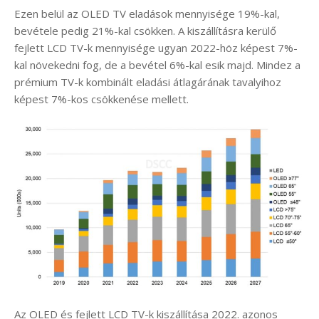
Ezen belül az OLED TV eladások mennyisége 19%-kal,
bevétele pedig 21%-kal csökken. A kiszállításra kerülő
fejlett LCD TV-k mennyisége ugyan 2022-höz képest 7%-
kal növekedni fog, de a bevétel 6%-kal esik majd. Mindez a
prémium TV-k kombinált eladási átlagárának tavalyihoz
képest 7%-kos csökkenése mellett.
Az OLED és fejlett LCD TV-k kiszállítása 2022. azonos