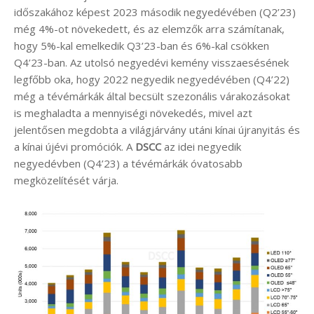
időszakához képest 2023 második negyedévében (Q2’23)
még 4%-ot növekedett, és az elemzők arra számítanak,
hogy 5%-kal emelkedik Q3’23-ban és 6%-kal csökken
Q4’23-ban. Az utolsó negyedévi kemény visszaesésének
legfőbb oka, hogy 2022 negyedik negyedévében (Q4’22)
még a tévémárkák által becsült szezonális várakozásokat
is meghaladta a mennyiségi növekedés, mivel azt
jelentősen megdobta a világjárvány utáni kínai újranyitás és
a kínai újévi promóciók. A
DSCC
az idei negyedik
negyedévben (Q4’23) a tévémárkák óvatosabb
megközelítését várja.