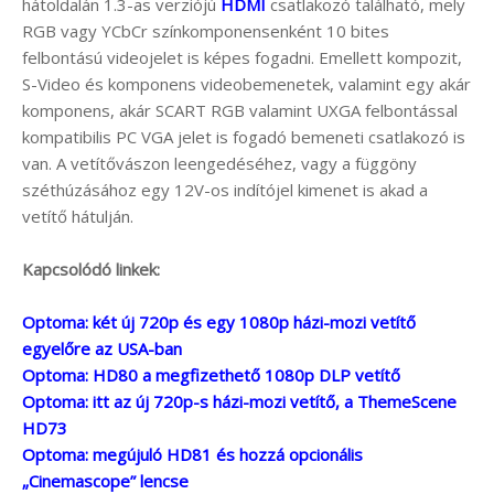
hátoldalán 1.3-as verziójú
HDMI
csatlakozó található, mely
RGB vagy YCbCr színkomponensenként 10 bites
felbontású videojelet is képes fogadni. Emellett kompozit,
S-Video és komponens videobemenetek, valamint egy akár
komponens, akár SCART RGB valamint UXGA felbontással
kompatibilis PC VGA jelet is fogadó bemeneti csatlakozó is
van. A vetítővászon leengedéséhez, vagy a függöny
széthúzásához egy 12V-os indítójel kimenet is akad a
vetítő hátulján.
Kapcsolódó linkek:
Optoma: két új 720p és egy 1080p házi-mozi vetítő
egyelőre az USA-ban
Optoma: HD80 a megfizethető 1080p DLP vetítő
Optoma: itt az új 720p-s házi-mozi vetítő, a ThemeScene
HD73
Optoma: megújuló HD81 és hozzá opcionális
„Cinemascope” lencse