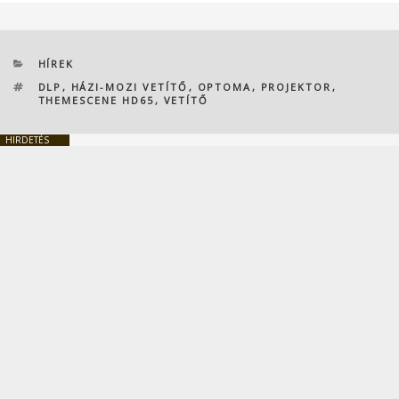
KATEGÓRIÁK
HÍREK
CÍMKÉK
DLP
,
HÁZI-MOZI VETÍTŐ
,
OPTOMA
,
PROJEKTOR
,
THEMESCENE HD65
,
VETÍTŐ
HIRDETÉS