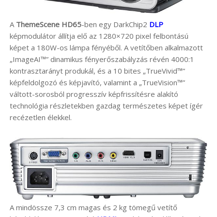
A
ThemeScene HD65
-ben egy DarkChip2
DLP
képmodulátor állítja elő az 1280×720 pixel felbontású
képet a 180W-os lámpa fényéből. A vetítőben alkalmazott
„ImageAI™” dinamikus fényerőszabályzás révén 4000:1
kontrasztarányt produkál, és a 10 bites „TrueVivid™”
képfeldolgozó és képjavító, valamint a „TrueVision™”
váltott-sorosból progresszív képfrissítésre alakító
technológia részletekben gazdag természetes képet ígér
recézetlen élekkel.
A mindössze 7,3 cm magas és 2 kg tömegű vetítő