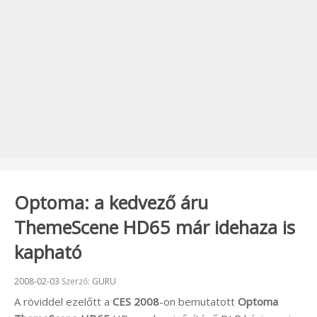
Optoma: a kedvező áru
ThemeScene HD65 már idehaza is
kapható
Beküldve:
2008-02-03
Szerző:
GURU
A röviddel ezelőtt a
CES 2008
-on bemutatott
Optoma