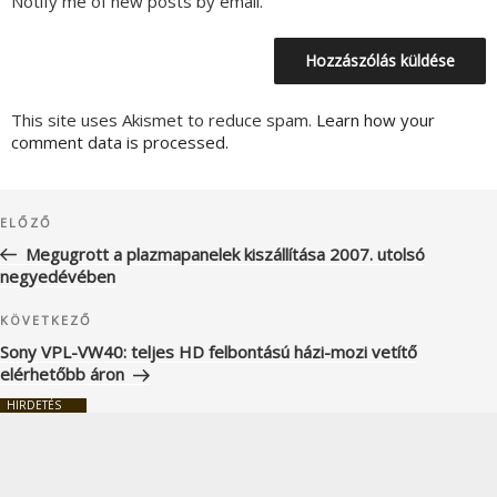
Notify me of new posts by email.
This site uses Akismet to reduce spam.
Learn how your
comment data is processed.
Bejegyzés
Korábbi
ELŐZŐ
navigáció
bejegyzés
Megugrott a plazmapanelek kiszállítása 2007. utolsó
negyedévében
Következő
KÖVETKEZŐ
bejegyzés
Sony VPL-VW40: teljes HD felbontású házi-mozi vetítő
elérhetőbb áron
HIRDETÉS