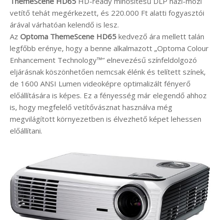
ThemeScene HD65
HD-ready minősítésű DLP házi-mozi
vetítő tehát megérkezett, és 220.000 Ft alatti fogyasztói
árával várhatóan kelendő is lesz.
Az
Optoma
ThemeScene HD65
kedvező ára mellett talán
legfőbb erénye, hogy a benne alkalmazott „Optoma Colour
Enhancement Technology™” elnevezésű színfeldolgozó
eljárásnak köszönhetően nemcsak élénk és telített színek,
de 1600 ANSI Lumen videoképre optimalizált fényerő
előállítására is képes. Ez a fényesség már elegendő ahhoz
is, hogy megfelelő vetítővásznat használva még
megvilágított környezetben is élvezhető képet lehessen
előállítani.