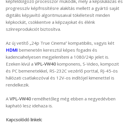
képfeldolgozó processzor működik, mely a képskálázás és
progresszív képfrissítésre alakítás mellett a gyártó saját
digitális képjavító algoritmusaival tökéletesít minden
képkockát, csökkentve a képzajokat és élénk
színreprodukciót biztosítva.
Az új vetítő „24p True Cinema” kompatibilis, vagyis két
HDMI
bemenetén keresztül képes fogadni és
kadenciahelyesen megjeleníteni a 1080/24p jelet is.
Ezeken kívül a
VPL-VW40
komponens, S-Video, kompozit
és PC bemenetekkel, RS-232C vezérlő porttal, RJ-45-ös
hálózati csatlakozóval és 12V-os indítójel kimenettel is
rendelkezik.
A
VPL-VW40
remélhetőleg még ebben a negyedévben
kapható lesz idehaza is.
Kapcsolódó linkek: