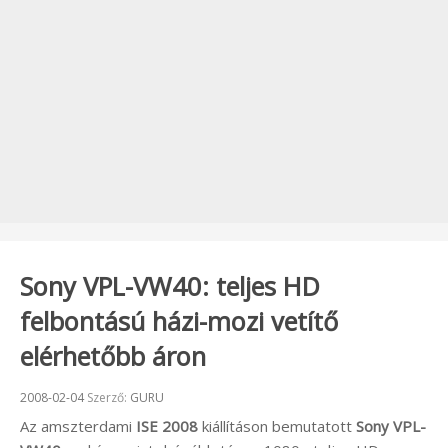
Sony VPL-VW40: teljes HD
felbontású házi-mozi vetítő
elérhetőbb áron
Beküldve:
2008-02-04
Szerző:
GURU
Az amszterdami
ISE 2008
kiállításon bemutatott
Sony VPL-