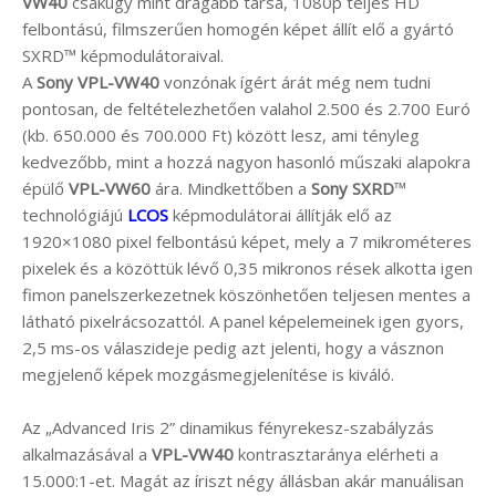
VW40
csakúgy mint drágább társa, 1080p teljes HD
felbontású, filmszerűen homogén képet állít elő a gyártó
SXRD™ képmodulátoraival.
A
Sony VPL-VW40
vonzónak ígért árát még nem tudni
pontosan, de feltételezhetően valahol 2.500 és 2.700 Euró
(kb. 650.000 és 700.000 Ft) között lesz, ami tényleg
kedvezőbb, mint a hozzá nagyon hasonló műszaki alapokra
épülő
VPL-VW60
ára. Mindkettőben a
Sony SXRD
™
technológiájú
LCOS
képmodulátorai állítják elő az
1920×1080 pixel felbontású képet, mely a 7 mikrométeres
pixelek és a közöttük lévő 0,35 mikronos rések alkotta igen
fimon panelszerkezetnek köszönhetően teljesen mentes a
látható pixelrácsozattól. A panel képelemeinek igen gyors,
2,5 ms-os válaszideje pedig azt jelenti, hogy a vásznon
megjelenő képek mozgásmegjelenítése is kiváló.
Az „Advanced Iris 2” dinamikus fényrekesz-szabályzás
alkalmazásával a
VPL-VW40
kontrasztaránya elérheti a
15.000:1-et. Magát az íriszt négy állásban akár manuálisan