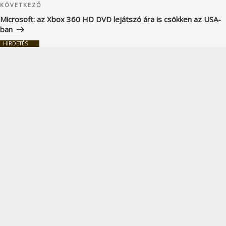
Következő
KÖVETKEZŐ
bejegyzés
Microsoft: az Xbox 360 HD DVD lejátszó ára is csökken az USA-
ban
HIRDETÉS