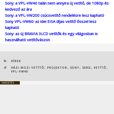
Sony: a VPL-VW40 talán nem annyira új vetítő, de 1080p és
kedvező az ára
Sony: a VPL-VW200 csúcsvetítő rendelésre lesz kapható
Sony VPL-VW60: az idei EISA díjas vetítő ősszel lesz
kapható
Sony: az új BRAVIA 3LCD vetítők és egy világosban is
használható vetítővászon
KATEGÓRIÁK
HÍREK
CÍMKÉK
HÁZI-MOZI VETÍTŐ
,
PROJEKTOR
,
SONY
,
SXRD
,
VETÍTŐ
,
VPL-VW40
HIRDETÉS