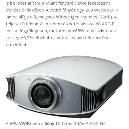
is be lehet állítani, a kívánt fényerő illetve feketeszint
elérése érdekében. A vetítő fényét egy 200 Wattos UHP
lámpa állítja elő, melynek hűtése igen csendes (22dB). A
teljes HD felbontás minden részletét visszaadó ARC-F
lencse függőlegesen, motorosan +65%-al, vízszintesen
kézileg ±6,7% eltolható a vetítő könnyű felszerelése
érdekében.
A
VPL-VW40
-ben a
Sony
10-bites BRAVIA ENGINE