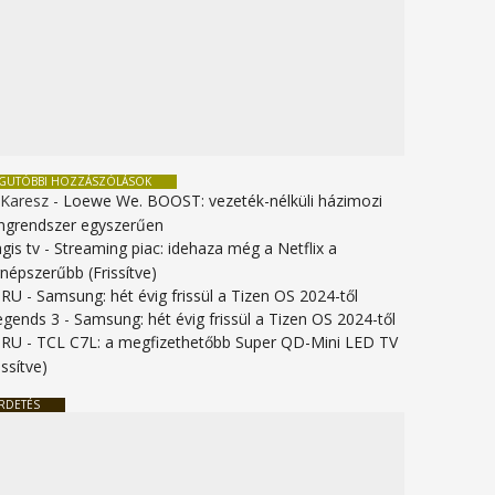
EGUTÓBBI HOZZÁSZÓLÁSOK
 Karesz
-
Loewe We. BOOST: vezeték-nélküli házimozi
ngrendszer egyszerűen
gis tv
-
Streaming piac: idehaza még a Netflix a
gnépszerűbb (Frissítve)
URU
-
Samsung: hét évig frissül a Tizen OS 2024-től
legends 3
-
Samsung: hét évig frissül a Tizen OS 2024-től
URU
-
TCL C7L: a megfizethetőbb Super QD-Mini LED TV
issítve)
RDETÉS