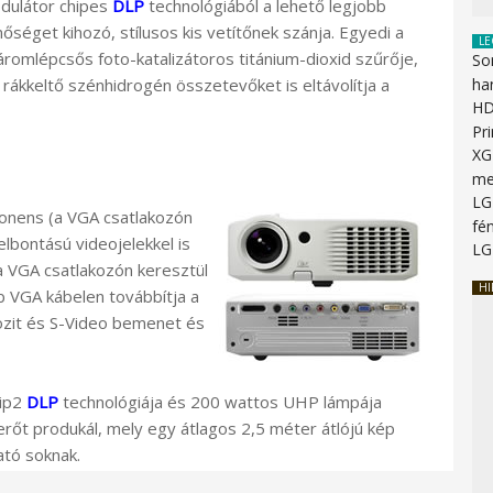
dulátor chipes
DLP
technológiából a lehető legjobb
őséget kihozó, stílusos kis vetítőnek szánja. Egyedi a
LE
romlépcsős foto-katalizátoros titánium-dioxid szűrője,
So
 rákkeltő szénhidrogén összetevőket is eltávolítja a
ha
HD
Pr
XG
me
LG
ponens (a VGA csatlakozón
fén
lbontású videojelekkel is
LG
a VGA csatlakozón keresztül
HI
bb VGA kábelen továbbítja a
ozit és S-Video bemenet és
hip2
DLP
technológiája és 200 wattos UHP lámpája
őt produkál, mely egy átlagos 2,5 méter átlójú kép
ató soknak.