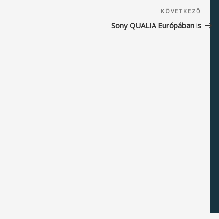
Köve
KÖVETKEZŐ
beje
Sony QUALIA Európában is