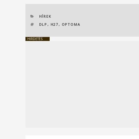
KATEGÓRIÁK
HÍREK
CÍMKÉK
DLP
,
H27
,
OPTOMA
HIRDETÉS