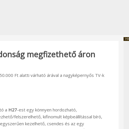
HI
donság megfizethető áron
0.000 Ft alatti várható árával a nagyképernyős TV-k
tó a
H27
-est egy könnyen hordozható,
ezhető/felszerelhető, kifinomult képbeállítással bíró,
egyszerűen kezelhető, csendes és az egy