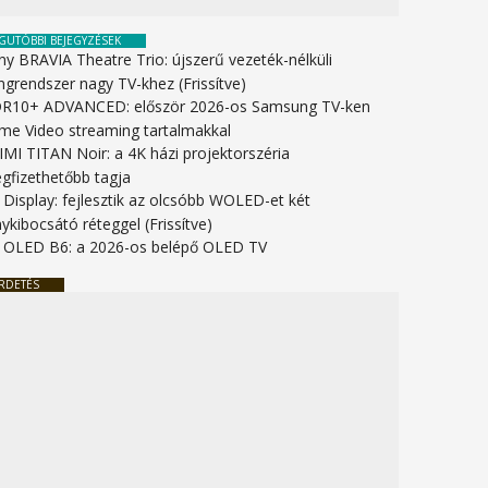
GUTÓBBI BEJEGYZÉSEK
ny BRAVIA Theatre Trio: újszerű vezeték-nélküli
ngrendszer nagy TV-khez (Frissítve)
R10+ ADVANCED: először 2026-os Samsung TV-ken
ime Video streaming tartalmakkal
IMI TITAN Noir: a 4K házi projektorszéria
gfizethetőbb tagja
 Display: fejlesztik az olcsóbb WOLED-et két
ykibocsátó réteggel (Frissítve)
 OLED B6: a 2026-os belépő OLED TV
RDETÉS