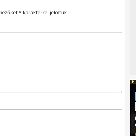
 mezőket
*
karakterrel jelöltük
HI