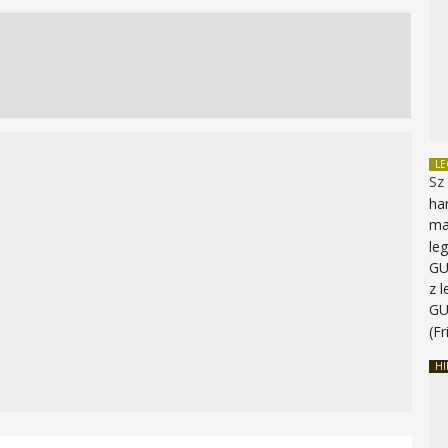
L
Sz
ha
ma
le
G
z 
G
(Fr
HI