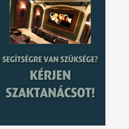
tkező
gyzés