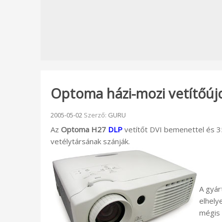
Optoma házi-mozi vetítőúj
Beküldve:
2005-05-02
Szerző:
GURU
Az
Optoma H27
DLP
vetítőt DVI bemenettel és 35
vetélytársának szánják.
A gyár
elhely
mégis 