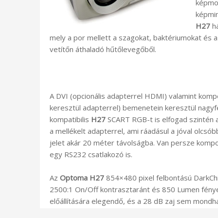
képmo
képmin
H27
há
mely a por mellett a szagokat, baktériumokat és a
vetítőn áthaladó hűtőlevegőből.
A DVI (opcionális adapterrel HDMI) valamint kom
keresztül adapterrel) bemenetein keresztül nagyfe
kompatibilis
H27
SCART RGB-t is elfogad szintén 
a mellékelt adapterrel, ami ráadásul a jóval olcsó
jelet akár 20 méter távolságba. Van persze komp
egy RS232 csatlakozó is.
Az
Optoma H27
854×480 pixel felbontású DarkC
2500:1 On/Off kontrasztaránt és 850 Lumen fényer
előállítására elegendő, és a 28 dB zaj sem mondh