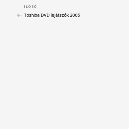
Bejegyzés
Korábbi
ELŐZŐ
navigáció
bejegyzés
Toshiba DVD lejátszók 2005