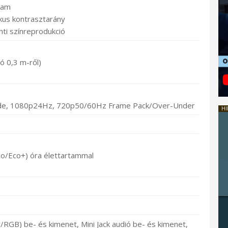
ram
ikus kontrasztarány
ti színreprodukció
ó 0,3 m-ről)
ide, 1080p24Hz, 720p50/60Hz Frame Pack/Over-Under
HI
o/Eco+) óra élettartammal
GB) be- és kimenet, Mini Jack audió be- és kimenet,