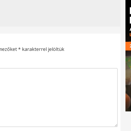
 mezőket
*
karakterrel jelöltük