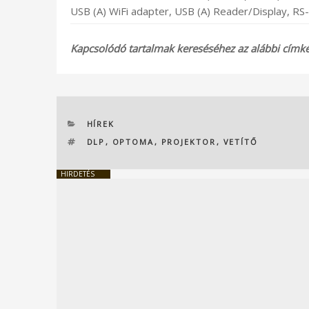
USB (A) WiFi adapter, USB (A) Reader/Display, RS
Kapcsolódó tartalmak kereséséhez az alábbi címkék
KATEGÓRIÁK
HÍREK
CÍMKÉK
DLP
,
OPTOMA
,
PROJEKTOR
,
VETÍTŐ
HIRDETÉS