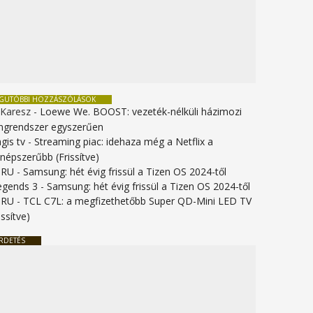
EGUTÓBBI HOZZÁSZÓLÁSOK
 Karesz
-
Loewe We. BOOST: vezeték-nélküli házimozi
ngrendszer egyszerűen
gis tv
-
Streaming piac: idehaza még a Netflix a
gnépszerűbb (Frissítve)
URU
-
Samsung: hét évig frissül a Tizen OS 2024-től
legends 3
-
Samsung: hét évig frissül a Tizen OS 2024-től
URU
-
TCL C7L: a megfizethetőbb Super QD-Mini LED TV
issítve)
RDETÉS