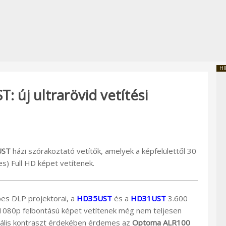
HI
új ultrarövid vetítési
UST
házi szórakoztató vetítők, amelyek a képfelülettől 30
s) Full HD képet vetítenek.
ipes DLP projektorai, a
HD35UST
és a
HD31UST
3.600
 1080p felbontású képet vetítenek még nem teljesen
imális kontraszt érdekében érdemes az
Optoma
ALR100