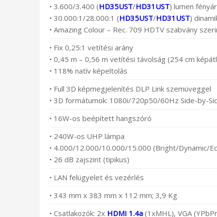
• 3.600/3.400 (
HD35UST
/
HD31UST
) lumen fényá
• 30.000:1/28.000:1 (
HD35UST
/
HD31UST
) dinam
• Amazing Colour – Rec. 709 HDTV szabvány szerin
• Fix 0,25:1 vetítési arány
• 0,45 m – 0,56 m vetítési távolság (254 cm képátl
• 118% natív képeltolás
• Full 3D képmegjelenítés DLP Link szemüveggel
• 3D formátumok: 1080i/720p50/60Hz Side-by-S
• 16W-os beépített hangszóró
• 240W-os UHP lámpa
• 4.000/12.000/10.000/15.000 (Bright/Dynamic/Ec
• 26 dB zajszint (tipikus)
• LAN felügyelet és vezérlés
• 343 mm x 383 mm x 112 mm; 3,9 Kg
• Csatlakozók: 2x
HDMI 1.4a
(1xMHL), VGA (YPbPr/R