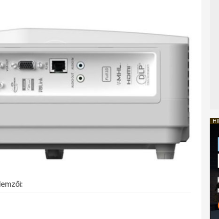
HI
emzői: