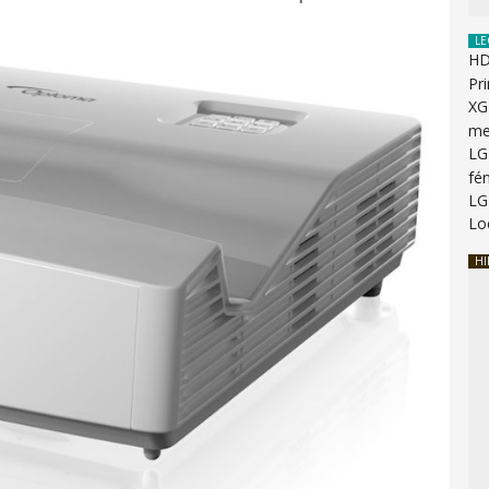
LE
HD
Pr
XG
me
LG
fén
LG
Lo
HI