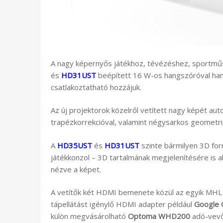
A nagy képernyős játékhoz, tévézéshez, sportmű
és
HD31UST
beépített 16 W-os hangszóróval hang
csatlakoztatható hozzájuk.
Az új projektorok közelről vetített nagy képét au
trapézkorrekcióval, valamint négysarkos geometriai
A
HD35UST
és
HD31UST
szinte bármilyen 3D for
játékkonzol – 3D tartalmának megjelenítésére is 
nézve a képet.
A vetítők két HDMI bemenete közül az egyik MHL k
tápellátást igénylő HDMI adapter például
Google 
külön megvásárolható
Optoma WHD200
adó-vevő 