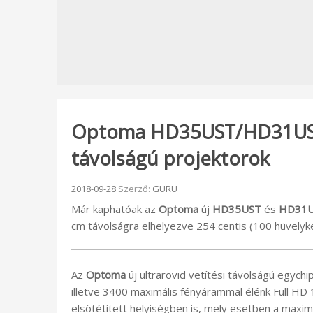
Optoma HD35UST/HD31UST: 
távolságú projektorok
Beküldve:
2018-09-28
Szerző:
GURU
Már kaphatóak az
Optoma
új
HD35UST
és
HD31
cm távolságra elhelyezve 254 centis (100 hüvelyke
Az
Optoma
új ultrarövid vetítési távolságú egych
illetve 3400 maximális fényárammal élénk Full HD
elsötétített helyiségben is, mely esetben a max