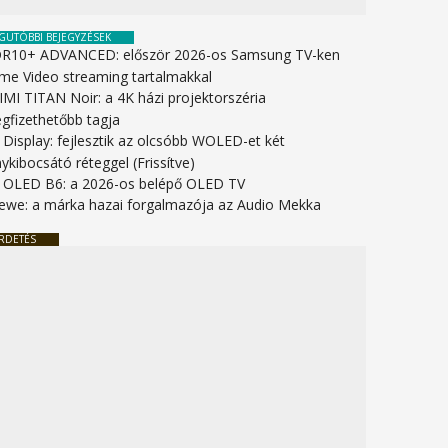
GUTÓBBI BEJEGYZÉSEK
R10+ ADVANCED: először 2026-os Samsung TV-ken
ime Video streaming tartalmakkal
IMI TITAN Noir: a 4K házi projektorszéria
gfizethetőbb tagja
 Display: fejlesztik az olcsóbb WOLED-et két
ykibocsátó réteggel (Frissítve)
 OLED B6: a 2026-os belépő OLED TV
ewe: a márka hazai forgalmazója az Audio Mekka
RDETÉS