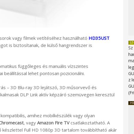
sorok vagy filmek vetítéséhez használható
HD35UST
L
ot is biztosítanak, de külső hangrendszer is
Sz
ha
ma
tomatikus függőleges és manuális vízszintes
le
 beállítással lehet pontosan pozicionálni.
G
z 
G
rás – 3D Blu-ray 3D lejátszó, 3D műsorvevő és
(Fr
alkalmasak DLP Link aktív képzáró szemüvegen keresztül
HI
ompatibilis, amihez mobilkészülék vagy olyan
Chromecast
, vagy
Amazon Fire TV
csatlakoztatható. A
készlettel Full HD 1080p 3D tartalom továbbítható akár