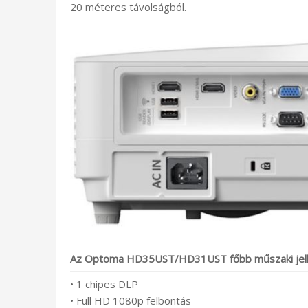
20 méteres távolságból.
Az Optoma HD35UST/HD31UST főbb műszaki jell
• 1 chipes DLP
• Full HD 1080p felbontás