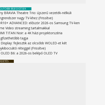
GUTÓBBI BEJEGYZÉSEK
ny BRAVIA Theatre Trio: újszerű vezeték-nélküli
ngrendszer nagy TV-khez (Frissítve)
R10+ ADVANCED: először 2026-os Samsung TV-ken
ime Video streaming tartalmakkal
IMI TITAN Noir: a 4K házi projektorszéria
gfizethetőbb tagja
 Display: fejlesztik az olcsóbb WOLED-et két
ykibocsátó réteggel (Frissítve)
 OLED B6: a 2026-os belépő OLED TV
RDETÉS