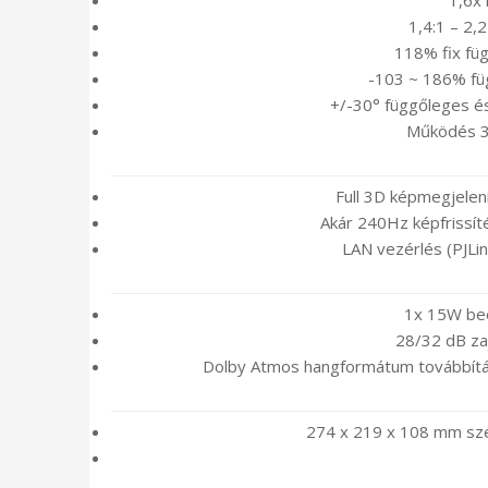
1,6x
1,4:1 – 2,2
118% fix fü
-103 ~ 186% fü
+/-30° függőleges és
Működés 3
Full 3D képmegjele
Akár 240Hz képfrissí
LAN vezérlés (PJLin
1x 15W beé
28/32 dB zaj
Dolby Atmos hangformátum továbbítá
274 x 219 x 108 mm sz