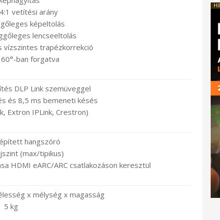
 képnagyítás
HI
4:1 vetítési arány
ggőleges képeltolás
ggőleges lencseeltolás
 vízszintes trapézkorrekció
60°-ban forgatva
nítés DLP Link szemüveggel
tés és 8,5 ms bemeneti késés
k, Extron IPLink, Crestron)
pített hangszóró
szint (max/tipikus)
sa HDMI eARC/ARC csatlakozáson keresztül
élesség x mélység x magasság
5 kg