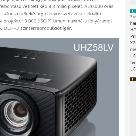
 felbontású vetített kép 8,3 millió pixelét. A 30.000 órás
LE
s külön zöld/kék/sárga fényösszetevőket előállító
So
a projektor 3.000 (ISO ?) lumen maximális fényáramot,
ha
% DCI-P3 színtérreprodukciót ígér.
HD
Pr
XG
me
LG
fén
LG
HI