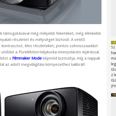
k támogatásával még mélyebb feketéket, még élénkebb
alati részletet és mélységet biztosít. A vetítő
L
 kontrasztot, éles részleteket, pontos színvisszaadást
Sz
 utóbbit a
PureMotion
képkocka-interpolációs eljárással.
ha
ítést a
Filmmaker Mode
képmód biztosítja, míg a nappali
ma
le
l az adott megvilágítási környezethez kalibrált
G
z 
G
(Fr
HI