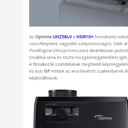
Az
Optoma
UHZ58LV
a
HDR10+
formátumú videó
csúcsfényeket, nagyobb színpontosságot, több árny
PureEngine Ultra
processzora dinamikusan javított
továbbá sima és tiszta mozgásmegjelenítést ígér,
A filmalkotók szándékának megfelelő képmegjelen
és esti
ISF
módok az arra hivatott szakemberek álta
képbeállítások.