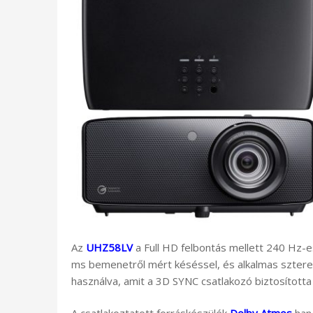
Az
UHZ58LV
a Full HD felbontás mellett 240 Hz-e
ms bemenetről mért késéssel, és alkalmas szter
használva, amit a 3D SYNC csatlakozó biztosította je