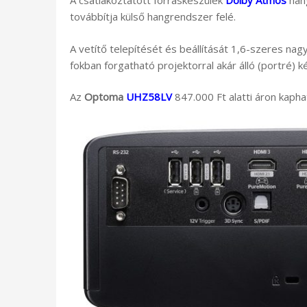
A csatlakoztatott forráskészülék
Dolby Atmos
han
továbbítja külső hangrendszer felé.
A vetítő telepítését és beállítását 1,6-szeres nag
fokban forgatható projektorral akár álló (portré) ké
Az
Optoma
UHZ58LV
847.000 Ft alatti áron kapha