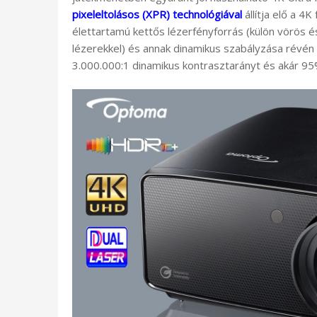
pixeleltolásos (XPR) technológiával
állítja elő a 4K
élettartamú kettős lézerfényforrás (külön vörös é
lézerekkel) és annak dinamikus szabályzása révén 
3.000.000:1 dinamikus kontrasztarányt és akár 95