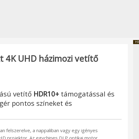
HI
4K UHD házimozi vetítő
ású vetítő
HDR10+
támogatással és
gér pontos színeket és
an felszerelve, a nappaliban vagy egy igényes
HD projektor. Az egychipes DLP optikai motor