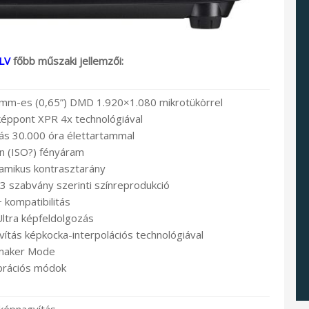
LV
főbb műszaki jellemzői:
 mm-es (0,65”) DMD 1.920×1.080 mikrotükörrel
 képpont XPR 4x technológiával
rás 30.000 óra élettartammal
n (ISO?) fényáram
namikus kontrasztarány
 szabvány szerinti színreprodukció
kompatibilitás
ltra képfeldolgozás
tás képkocka-interpolációs technológiával
maker Mode
ibrációs módok