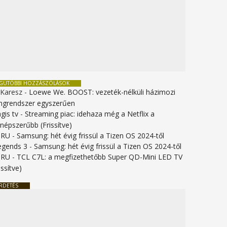
EGUTÓBBI HOZZÁSZÓLÁSOK
 Karesz
-
Loewe We. BOOST: vezeték-nélküli házimozi
ngrendszer egyszerűen
gis tv
-
Streaming piac: idehaza még a Netflix a
gnépszerűbb (Frissítve)
URU
-
Samsung: hét évig frissül a Tizen OS 2024-től
legends 3
-
Samsung: hét évig frissül a Tizen OS 2024-től
URU
-
TCL C7L: a megfizethetőbb Super QD-Mini LED TV
issítve)
RDETÉS