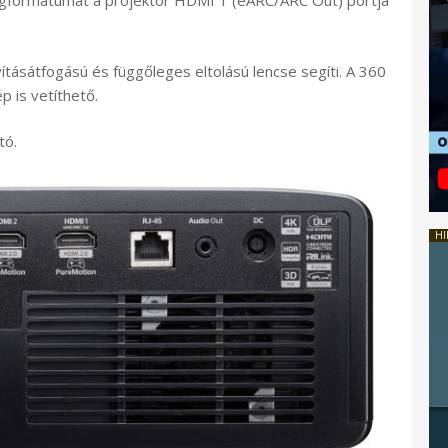
gformátumát a projektor HDMI 1 (eARC/ARC Out) portja
yításátfogású és függőleges eltolású lencse segíti. A 360
p is vetíthető.
tó.
HI