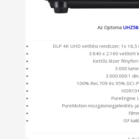
Az Optoma
UHZ58
DLP 4K UHD vetítési rendszer; 1x 16,5
3.840 x 2.160 vetített
Kettős lézer fényfor
3.000 lume
3.000.000:1 di
100% Rec.709 és 95% DCI-P3
HDR10+ 
PureEngine U
PureMotion mozgásmegjelenítés-javí
Film
ISF kal