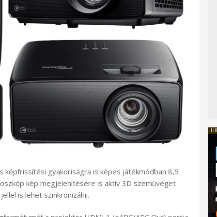
HI
s képfrissítési gyakoriságra is képes játékmódban 8,5
eoszkóp kép megjelenítésére is aktív 3D szemüveget
llel is lehet szinkronizálni.