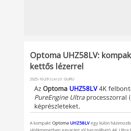
Optoma UHZ58LV: kompakt 
kettős lézerrel
Beküldve:
2025-10-29
Szerző:
GURU
Az
Optoma
UHZ58LV
4K felbont
PureEngine Ultra
processzorral í
képrészleteket.
A kompakt
Optoma
UHZ58LV
egy külön házimozib
játékmenetben egyaránt jól használható 4K Ultra 