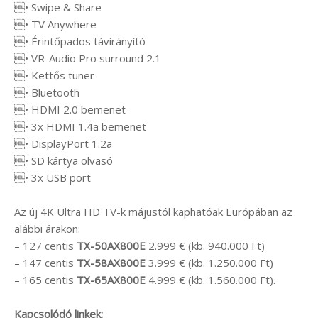
• Swipe & Share
• TV Anywhere
• Érintőpados távirányító
• VR-Audio Pro surround 2.1
• Kettős tuner
• Bluetooth
• HDMI 2.0 bemenet
• 3x HDMI 1.4a bemenet
• DisplayPort 1.2a
• SD kártya olvasó
• 3x USB port
Az új 4K Ultra HD TV-k májustól kaphatóak Európában az
alábbi árakon:
– 127 centis
TX-50AX800E
2.999 € (kb. 940.000 Ft)
– 147 centis
TX-58AX800E
3.999 € (kb. 1.250.000 Ft)
– 165 centis
TX-65AX800E
4.999 € (kb. 1.560.000 Ft).
Kapcsolódó linkek: