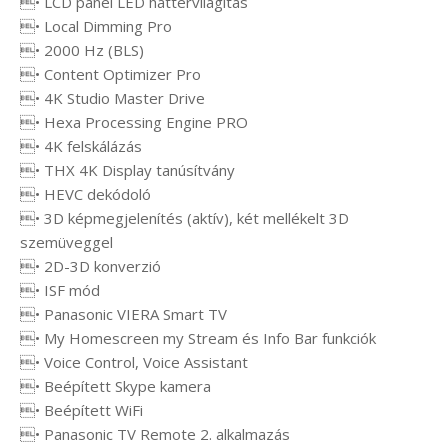
• LCD panel LED háttérvilágítás
• Local Dimming Pro
• 2000 Hz (BLS)
• Content Optimizer Pro
• 4K Studio Master Drive
• Hexa Processing Engine PRO
• 4K felskálázás
• THX 4K Display tanúsítvány
• HEVC dekódoló
• 3D képmegjelenítés (aktív), két mellékelt 3D
szemüveggel
• 2D-3D konverzió
• ISF mód
• Panasonic VIERA Smart TV
• My Homescreen my Stream és Info Bar funkciók
• Voice Control, Voice Assistant
• Beépített Skype kamera
• Beépített WiFi
• Panasonic TV Remote 2. alkalmazás