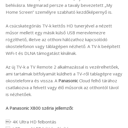
behívásra. Megmarad persze a tavaly bevezetett „My
Home Screen” személyre szabható kezdőképernyő is.
A csúcskategóriás TV-k kettős HD tunerjével a nézett
műsor mellett egy másik külső USB merevlemezre
rögzíthető, illetve az otthoni hálózathoz kapcsolódó
okostelefonon vagy táblagépen nézhető. A TV-k beépített
WiFi-t és DLNA támogatást kínálnak.
Az új TV-k a TV Remote 2 alkalmazással is vezérelhetőek,
ami tartalmak bitfolyamát küldheti a TV-ről tablagépre vagy
okostelefonra és vissza. A
Panasonic
Cloud felhő tárához
csatlakozva a felvett vagy élő műsorok az otthontól távol
is nézhetőek.
A Panasonic X800 széria jellemzői:
• 4K Ultra HD felbontás