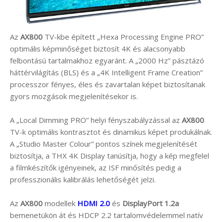
Az
AX800
TV-kbe épített „Hexa Processing Engine PRO”
optimális képminőséget biztosít 4K és alacsonyabb
felbontású tartalmakhoz egyaránt. A „2000 Hz” pásztázó
háttérvilágítás (BLS) és a „4K Intelligent Frame Creation”
processzor fényes, éles és zavartalan képet biztosítanak
gyors mozgások megjelenítésekor is.
A „Local Dimming PRO” helyi fényszabályzással az
AX800
TV-k optimális kontrasztot és dinamikus képet produkálnak.
A „Studio Master Colour” pontos színek megjelenítését
biztosítja, a THX 4K Display tanúsítja, hogy a kép megfelel
a filmkészítők igényeinek, az ISF minősítés pedig a
professzionális kalibrálás lehetőségét jelzi.
Az
AX800
modellek
HDMI 2.0
és
DisplayPort 1.2a
bemenetükön át és HDCP 2.2 tartalomvédelemmel natív