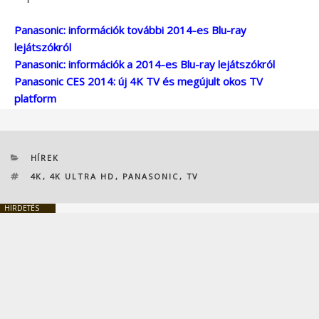
Panasonic: információk további 2014-es Blu-ray
lejátszókról
Panasonic: információk a 2014-es Blu-ray lejátszókról
Panasonic CES 2014: új 4K TV és megújult okos TV
platform
KATEGÓRIÁK
HÍREK
CÍMKÉK
4K
,
4K ULTRA HD
,
PANASONIC
,
TV
HIRDETÉS