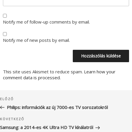
Notify me of follow-up comments by email.
Notify me of new posts by email.
This site uses Akismet to reduce spam.
Learn how your
comment data is processed.
Bejegyzés
Korábbi
ELŐZŐ
navigáció
bejegyzés
Philips: információk az új 7000-es TV sorozatokról
Következő
KÖVETKEZŐ
bejegyzés
Samsung: a 2014-es 4K Ultra HD TV kínálatról