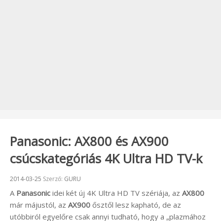
Panasonic: AX800 és AX900
csúcskategóriás 4K Ultra HD TV-k
Beküldve:
2014-03-25
Szerző:
GURU
A
Panasonic
idei két új 4K Ultra HD TV szériája, az
AX800
már májustól, az
AX900
ősztől lesz kapható, de az
utóbbiról egyelőre csak annyi tudható, hogy a „plazmához