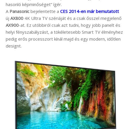
hasonló képminőséget” ígér.
A
Panasonic
bejelentette a
CES 2014-en már bemutatott
új
AX800
4K Ultra TV szériáját és a csak ősszel megjelenő
AX900
-at. Ez utóbbiról csak azt tudni, hogy jobb panelt és
helyi fényszabályzást, a tökéletesebb Smart TV élményhez
pedig erős processzort kínál majd és egy modern, időtlen
designt.