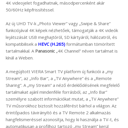
4K videojelet fogadhatnak, másodpercenként akár
50/60Hz képfrissítéssel.
Az új UHD TV-k „Photo Viewer” vagy „Swipe & Share”
funkciójával 4K képek nézhetőek, támogatják a 4K videók
lejátszását USB meghajtóról, SD kártyáról, hálózatról, és
kompatibilisek a
HEVC (H.265)
formátumban tömörített
tartalmakkal. A
Panasonic
„4K Channel” néven tartalmat is
kínál a Weben.
A megújított VIERA Smart TV platform új funkciói a „my
Stream”, az „Info Bar”, a „TV Anywhere” és a „Remote
Sharing”. A „my Stream” a néző érdeklődésének megfelelő
tartalmakat ajánl mindenféle forrásból, az „Info Bar”
személyre szabott információkat mutat, a „TV Anywhere”
TV műsorokhoz biztosít hozzáférést bárhol a világon. Az
érintőpados távirányító és a TV Remote 2 alkalmazás
hangfelismeréssel azonosítja, hogy ki használja a TV-t, és
automatikusan a profilhoz tartozó „my Stream” kerül