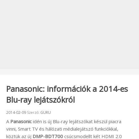
Panasonic: információk a 2014-es
Blu-ray lejátszókról
Beküldve:
2014-02-09
Szerző:
GURU
A
Panasonic
idén is új Blu-ray lejátszókat készül piacra
vinni, Smart TV és hálózati médialejátszó funkciókkal,
köztük az új
DMP-BDT700
csúcsmodellt két HDMI 2.0