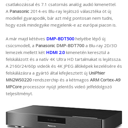
csatlakozással és 7.1 csatornás analóg audió kimenettel.
A
Panasonic
2014-es Blu-ray lejátszó választéka öt új
modellel gyarapodik, bár azt még pontosan nem tudni,
hogy ezek mindegyike megjelenik-e az európai piacon is.
A már majd kétéves
DMP-BDT500
helyébe lépő új
csúcsmodell, a
Panasonic DMP-BDT700
a Blu-ray 2D/3D
lemezek mellett két
HDMI 2.0
kimenetén keresztül a
felskálázott és a natív 4K Ultra HD tartalmakat is lejátssza.
A 2160/24/60p videók és 4K JPEG állóképek kezelésére és
felskálázásra a gyártó által kifejlesztett új
UniPhier
MN2WS0220
rendszerchip és a kétmagos
ARM Cortex-A9
MPCore
processzor nyújt jelentős videó jelfeldolgozó
teljesítményt.