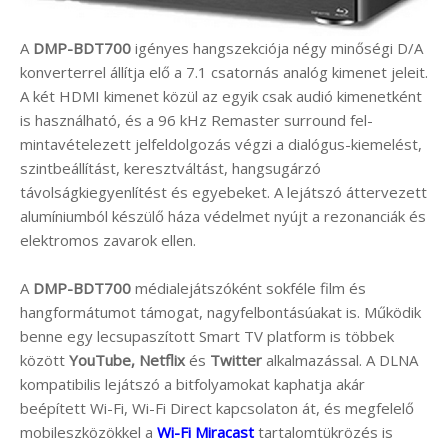
A
DMP-BDT700
igényes hangszekciója négy minőségi D/A
konverterrel állítja elő a 7.1 csatornás analóg kimenet jeleit.
A két HDMI kimenet közül az egyik csak audió kimenetként
is használható, és a 96 kHz Remaster surround fel-
mintavételezett jelfeldolgozás végzi a dialógus-kiemelést,
szintbeállítást, keresztváltást, hangsugárzó
távolságkiegyenlítést és egyebeket. A lejátszó áttervezett
alumíniumból készülő háza védelmet nyújt a rezonanciák és
elektromos zavarok ellen.
A
DMP-BDT700
médialejátszóként sokféle film és
hangformátumot támogat, nagyfelbontásúakat is. Működik
benne egy lecsupaszított Smart TV platform is többek
között
YouTube, Netflix
és
Twitter
alkalmazással. A DLNA
kompatibilis lejátszó a bitfolyamokat kaphatja akár
beépített Wi-Fi, Wi-Fi Direct kapcsolaton át, és megfelelő
mobileszközökkel a
Wi-Fi Miracast
tartalomtükrözés is