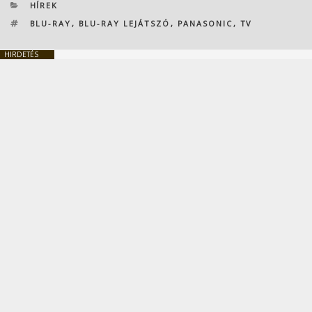
KATEGÓRIÁK
HÍREK
CÍMKÉK
BLU-RAY
,
BLU-RAY LEJÁTSZÓ
,
PANASONIC
,
TV
HIRDETÉS