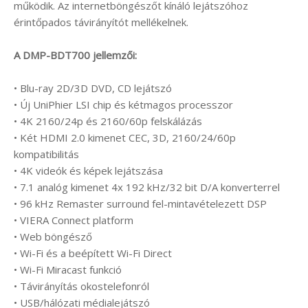
működik. Az internetböngészőt kínáló lejátszóhoz
érintőpados távirányítót mellékelnek.
A DMP-BDT700 jellemzői:
• Blu-ray 2D/3D DVD, CD lejátszó
• Új UniPhier LSI chip és kétmagos processzor
• 4K 2160/24p és 2160/60p felskálázás
• Két HDMI 2.0 kimenet CEC, 3D, 2160/24/60p
kompatibilitás
• 4K videók és képek lejátszása
• 7.1 analóg kimenet 4x 192 kHz/32 bit D/A konverterrel
• 96 kHz Remaster surround fel-mintavételezett DSP
• VIERA Connect platform
• Web böngésző
• Wi-Fi és a beépített Wi-Fi Direct
• Wi-Fi Miracast funkció
• Távirányítás okostelefonról
• USB/hálózati médialejátszó