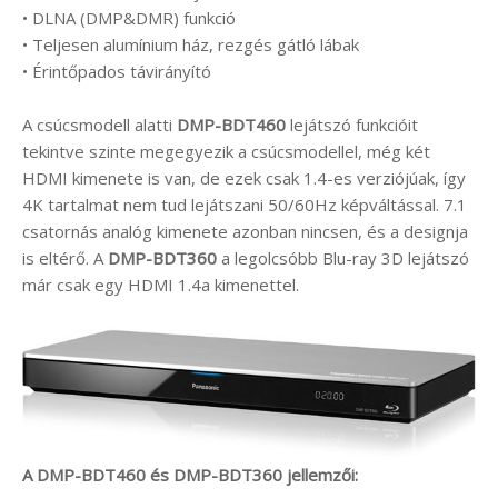
• DLNA (DMP&DMR) funkció
• Teljesen alumínium ház, rezgés gátló lábak
• Érintőpados távirányító
A csúcsmodell alatti
DMP-BDT460
lejátszó funkcióit
tekintve szinte megegyezik a csúcsmodellel, még két
HDMI kimenete is van, de ezek csak 1.4-es verziójúak, így
4K tartalmat nem tud lejátszani 50/60Hz képváltással. 7.1
csatornás analóg kimenete azonban nincsen, és a designja
is eltérő. A
DMP-BDT360
a legolcsóbb Blu-ray 3D lejátszó
már csak egy HDMI 1.4a kimenettel.
A DMP-BDT460 és DMP-BDT360 jellemzői: