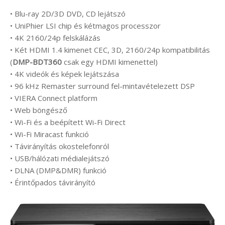
• Blu-ray 2D/3D DVD, CD lejátszó
• UniPhier LSI chip és kétmagos processzor
• 4K 2160/24p felskálázás
• Két HDMI 1.4 kimenet CEC, 3D, 2160/24p kompatibilitás
(
DMP-BDT360
csak egy HDMI kimenettel)
• 4K videók és képek lejátszása
• 96 kHz Remaster surround fel-mintavételezett DSP
• VIERA Connect platform
• Web böngésző
• Wi-Fi és a beépített Wi-Fi Direct
• Wi-Fi Miracast funkció
• Távirányítás okostelefonról
• USB/hálózati médialejátszó
• DLNA (DMP&DMR) funkció
• Érintőpados távirányító