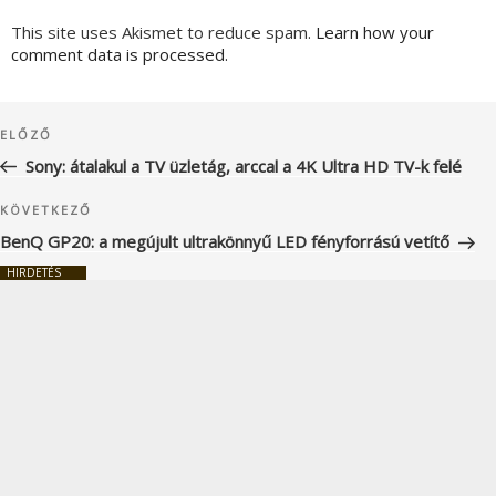
This site uses Akismet to reduce spam.
Learn how your
comment data is processed.
Bejegyzés
Korábbi
ELŐZŐ
navigáció
bejegyzés
Sony: átalakul a TV üzletág, arccal a 4K Ultra HD TV-k felé
Következő
KÖVETKEZŐ
bejegyzés
BenQ GP20: a megújult ultrakönnyű LED fényforrású vetítő
HIRDETÉS