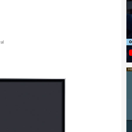
al
HI