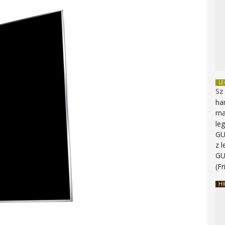
L
Sz
ha
ma
le
G
z 
G
(Fr
HI