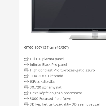
GT60 107/127 cm (42/50”)
• Full HD plazma panel
• Infinite Black Pro panel
• High Contrast Pro tükrözés-gátló szűrő
• THX 2D/3D képmód
• ISFccc kalibrálás
• 30.720 színárnyalat
• Hexa képfeldolgozó processzor
• 3000 Focused-field Drive
• 3D kép két tartozék aktív 3D szemüveggel