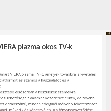
HI
VIERA plazma okos TV-k
Smart VIERA plazma TV-it, amelyek továbbra is kivételes
platformot és számos a használatot és a
.
esztése elsősorban a készülékek személyre
rési lehetőségeit valamint vezérlését érintik, de tovább
ozott darabszámú, minden eddiginél mélyebb feketeszintet
Panel” működik és képernyőjén új a fényvisszaverődést