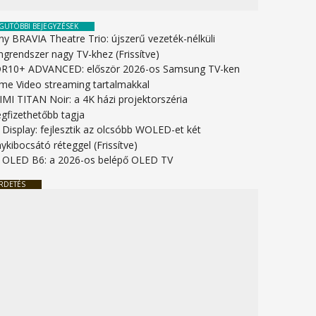
GUTÓBBI BEJEGYZÉSEK
ny BRAVIA Theatre Trio: újszerű vezeték-nélküli
ngrendszer nagy TV-khez (Frissítve)
R10+ ADVANCED: először 2026-os Samsung TV-ken
ime Video streaming tartalmakkal
IMI TITAN Noir: a 4K házi projektorszéria
gfizethetőbb tagja
 Display: fejlesztik az olcsóbb WOLED-et két
ykibocsátó réteggel (Frissítve)
 OLED B6: a 2026-os belépő OLED TV
RDETÉS