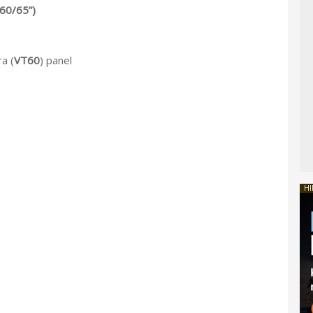
60/65”)
ra (
VT60
) panel
HI