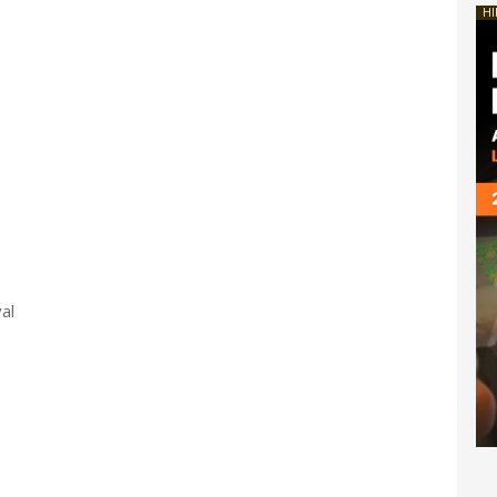
HI
al