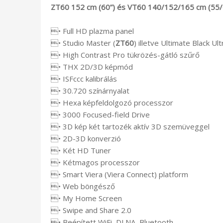
ZT60 152 cm (60”) és VT60 140/152/165 cm (55/
• Full HD plazma panel
• Studio Master (
ZT60
) illetve Ultimate Black Ult
• High Contrast Pro tükrözés-gátló szűrő
• THX 2D/3D képmód
• ISFccc kalibrálás
• 30.720 színárnyalat
• Hexa képfeldolgozó processzor
• 3000 Focused-field Drive
• 3D kép két tartozék aktív 3D szemüveggel
• 2D-3D konverzió
• Két HD Tuner
• Kétmagos processzor
• Smart Viera (Viera Connect) platform
• Web böngésző
• My Home Screen
• Swipe and Share 2.0
• Beépített WiFi, DLNA, Bluetooth