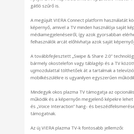
gátló szűrő is.
A megújult VIERA Connect platform használatát k
képernyő, amivel a TV minden használója saját képet
médiamegjelenéseiről, így azok gyorsabban elérh
felhasználók arcát előhívhatja azok saját képernyőj
A továbbfejlesztett „Swipe & Share 2.0” technológ
bármely okostelefon vagy táblagép és a TV között
ujjmozdulattal tölthetőek át a tartalmak a televízi
mobilkészülékre is ugyanilyen egyszerűen működik
Mindegyik okos plazma TV támogatja az opcionális 
működik és a képernyőn megjelenő képekre lehet ve
és „Voice Interaction” hang- és beszédfelismerése
támogatnak.
Az új VIERA plazma TV-k fontosabb jellemzői: