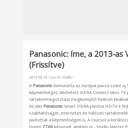
Panasonic: íme, a 2013-as 
(Frissítve)
Beküldve:
2013-02-12
Szerző:
GURU
A
Panasonic
bemutatta az európai piacra szánt új 
képminőséget, kibővített VIERA Connect okos TV 
tartalommegosztást megkönnyítő funkciót kínálnak
Az idei
Panasonic
Smart VIERA plazma HDTV-k fejl
szabhatóságát, internetes és hálózati tartalomelé
javítottak a képminőségen is. A csúcsot a korlát
nyújtó
ZT60
képviseli, amiben új, „Studio Master 