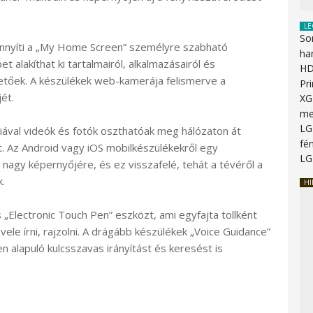
LE
So
önnyíti a „My Home Screen” személyre szabható
ha
 alakíthat ki tartalmairól, alkalmazásairól és
HD
etőek. A készülékek web-kamerája felismerve a
Pr
ét.
XG
me
LG
iával videók és fotók oszthatóak meg hálózaton át
fén
. Az Android vagy iOS mobilkészülékekről egy
LG
ó nagy képernyőjére, és ez visszafelé, tehát a tévéről a
.
HI
„Electronic Touch Pen” eszközt, ami egyfajta tollként
le írni, rajzolni. A drágább készülékek „Voice Guidance”
n alapuló kulcsszavas irányítást és keresést is