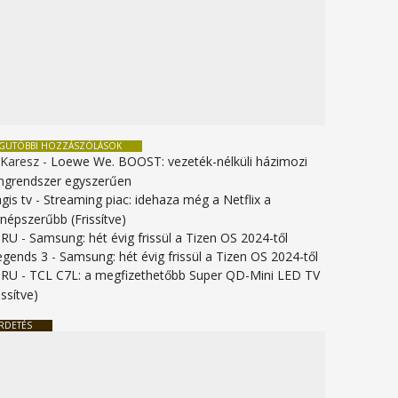
EGUTÓBBI HOZZÁSZÓLÁSOK
 Karesz
-
Loewe We. BOOST: vezeték-nélküli házimozi
ngrendszer egyszerűen
gis tv
-
Streaming piac: idehaza még a Netflix a
gnépszerűbb (Frissítve)
URU
-
Samsung: hét évig frissül a Tizen OS 2024-től
legends 3
-
Samsung: hét évig frissül a Tizen OS 2024-től
URU
-
TCL C7L: a megfizethetőbb Super QD-Mini LED TV
issítve)
RDETÉS