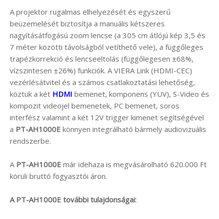
A projektor rugalmas elhelyezését és egyszerű
beüzemelését biztosítja a manuális kétszeres
nagyításátfogású zoom lencse (a 305 cm átlójú kép 3,5 és
7 méter közötti távolságból vetíthető vele), a függőleges
trapézkorrekció és lencseeltolás (függőlegesen ±68%,
vízszintesen ±26%) funkciók. A VIERA Link (HDMI-CEC)
vezérlésátvitel és a számos csatlakoztatási lehetőség,
köztük a két
HDMI
bemenet, komponens (YUV), S-Video és
kompozit videojel bemenetek, PC bemenet, soros
interfész valamint a két 12V trigger kimenet segítségével
a
PT-AH1000E
könnyen integrálható bármely audiovizuális
rendszerbe.
A
PT-AH1000E
már idehaza is megvásárolható 620.000 Ft
körüli bruttó fogyasztói áron.
A
PT-AH1000E
további tulajdonságai: