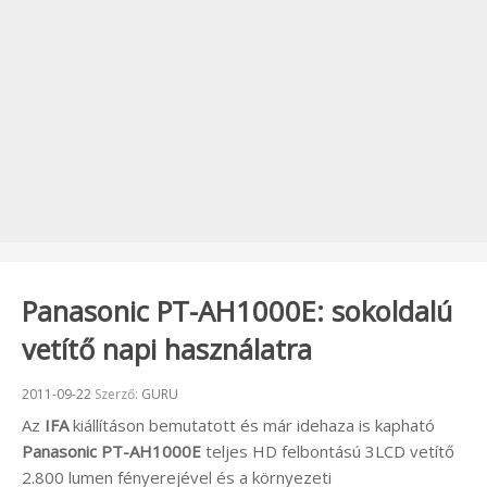
Panasonic PT-AH1000E: sokoldalú
vetítő napi használatra
Beküldve:
2011-09-22
Szerző:
GURU
Az
IFA
kiállításon bemutatott és már idehaza is kapható
Panasonic PT-AH1000E
teljes HD felbontású 3LCD vetítő
2.800 lumen fényerejével és a környezeti