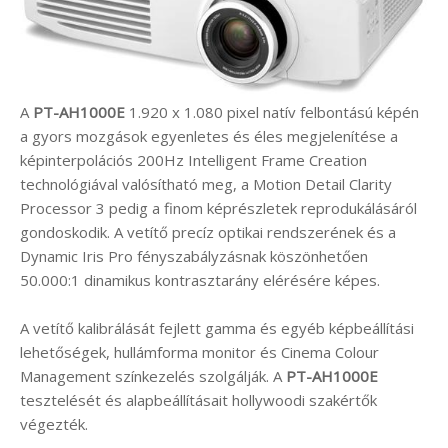
A
PT-AH1000E
1.920 x 1.080 pixel natív felbontású képén
a gyors mozgások egyenletes és éles megjelenítése a
képinterpolációs 200Hz Intelligent Frame Creation
technológiával valósítható meg, a Motion Detail Clarity
Processor 3 pedig a finom képrészletek reprodukálásáról
gondoskodik. A vetítő precíz optikai rendszerének és a
Dynamic Iris Pro fényszabályzásnak köszönhetően
50.000:1 dinamikus kontrasztarány elérésére képes.
A vetítő kalibrálását fejlett gamma és egyéb képbeállítási
lehetőségek, hullámforma monitor és Cinema Colour
Management színkezelés szolgálják. A
PT-AH1000E
tesztelését és alapbeállításait hollywoodi szakértők
végezték.