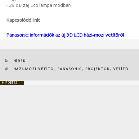
• 29 dB zaj Eco lámpa módban
Kapcsolódó link:
Panasonic: információk az új 3D LCD házi-mozi vetítőről
KATEGÓRIÁK
HÍREK
CÍMKÉK
HÁZI-MOZI VETÍTŐ
,
PANASONIC
,
PROJEKTOR
,
VETÍTŐ
HIRDETÉS