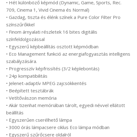
• Hét különböző képmód (Dynamic, Game, Sports, Rec.
709, Cinema 1, Vivid Cinema és Normal)
• Gazdag, tiszta és élénk színek a Pure Color Filter Pro
színszűrőkkel
• Finom árnyalati részletek 16 bites digitális
színfeldolgozással
• Egyszerű képbeállítás osztott képmódban
• Eco Management funkció az energiafogyasztás intelligens
szabályzására.
• Progresszív képfrissítés (3/2 képlebontás)
• 24p kompatibilitás
• Jelenet-adaptív MPEG zajcsökkentés
• Beépített tesztábrák
• Vetítővászon memória
• Akár tizenhat memóriában tárolt, egyedi névvel ellátott
beállítás
• Egyszerűen cserélhető lámpa
• 3000 órás lámpacsere ciklus Eco lámpa módban
• Egyszerű szűrőcsere oldalról