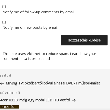
Notify me of follow-up comments by email.
Notify me of new posts by email.
This site uses Akismet to reduce spam.
Learn how your
comment data is processed.
Bejegyzés
Korábbi
ELŐZŐ
navigáció
bejegyzés
MinDig TV: októbertől bővül a hazai DVB-T műsorkínálat
Következő
KÖVETKEZŐ
bejegyzés
Acer K330: még egy mobil LED HD vetítő
HIRDETÉS