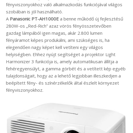
fényviszonyokhoz való alkalmazkodás funkciójával világos
szobában is jól használható.
A
Panasonic
PT-AH1000E
a benne működő új fejlesztésű
280W-os „Red-Rich” azaz vörös fényösszetevőben
gazdag lámpából igen magas, akár 2.800 lumen
fényáramot képes produkálni, ami szükséges is, ha
elegendően nagy képet kell vetíteni egy világos
helyiségben. Ehhez nyújt segítséget a projektor Light
Harmonizer 3 funkciója is, amely automatikusan állítja a
fehéregyensúlyt, a gamma görbét és a vetített kép egyéb
tulajdonságait, hogy az a lehető legjobban illeszkedjen a
beépített fény- és színérzékelők által észlelt környezet
fényviszonyokhoz.