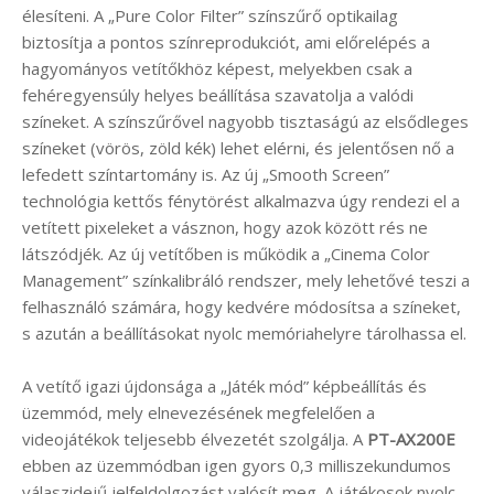
élesíteni. A „Pure Color Filter” színszűrő optikailag
biztosítja a pontos színreprodukciót, ami előrelépés a
hagyományos vetítőkhöz képest, melyekben csak a
fehéregyensúly helyes beállítása szavatolja a valódi
színeket. A színszűrővel nagyobb tisztaságú az elsődleges
színeket (vörös, zöld kék) lehet elérni, és jelentősen nő a
lefedett színtartomány is. Az új „Smooth Screen”
technológia kettős fénytörést alkalmazva úgy rendezi el a
vetített pixeleket a vásznon, hogy azok között rés ne
látszódjék. Az új vetítőben is működik a „Cinema Color
Management” színkalibráló rendszer, mely lehetővé teszi a
felhasználó számára, hogy kedvére módosítsa a színeket,
s azután a beállításokat nyolc memóriahelyre tárolhassa el.
A vetítő igazi újdonsága a „Játék mód” képbeállítás és
üzemmód, mely elnevezésének megfelelően a
videojátékok teljesebb élvezetét szolgálja. A
PT-AX200E
ebben az üzemmódban igen gyors 0,3 milliszekundumos
válaszidejű jelfeldolgozást valósít meg. A játékosok nyolc