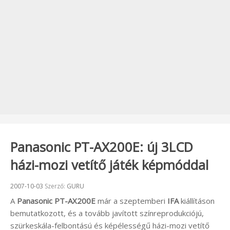
Panasonic PT-AX200E: új 3LCD
házi-mozi vetítő játék képmóddal
Beküldve:
2007-10-03
Szerző:
GURU
A
Panasonic PT-AX200E
már a szeptemberi
IFA
kiállításon
bemutatkozott, és a tovább javított színreprodukciójú,
szürkeskála-felbontású és képélességű házi-mozi vetítő