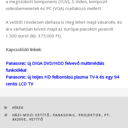
a megszokott komponens (YUV), S-Video, kompozit
videobemenetek és PC (VGA) csatlakozó mellett.
A vetítőt rövidesen idehaza is meg lehet majd vásárolni, és
ára várhatóan követi majd az európai piacokon javasolt
1.500 eurót (kb. 375.000 Ft).
Kapcsolódó linkek:
Panasonic: új DIGA DVD/HDD felvevő multimédiás
funkciókkal
Panasonic: új teljes HD felbontású plazma TV-k és egy 94
centis LCD TV
KATEGÓRIÁK
HÍREK
CÍMKÉK
HÁZI-MOZI VETÍTŐ
,
PANASONIC
,
PROJEKTOR
,
PT-
AX200E
,
VETÍTŐ