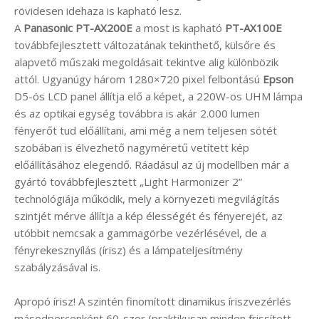
rövidesen idehaza is kapható lesz.
A
Panasonic PT-AX200E
a most is kapható
PT-AX100E
továbbfejlesztett változatának tekinthető, külsőre és
alapvető műszaki megoldásait tekintve alig különbözik
attól. Ugyanúgy három 1280×720 pixel felbontású
Epson
D5-ös LCD panel állítja elő a képet, a 220W-os UHM lámpa
és az optikai egység továbbra is akár 2.000 lumen
fényerőt tud előállítani, ami még a nem teljesen sötét
szobában is élvezhető nagyméretű vetített kép
előállításához elegendő. Ráadásul az új modellben már a
gyártó továbbfejlesztett „Light Harmonizer 2”
technológiája működik, mely a környezeti megvilágítás
szintjét mérve állítja a kép élességét és fényerejét, az
utóbbit nemcsak a gammagörbe vezérlésével, de a
fényrekesznyílás (írisz) és a lámpateljesítmény
szabályzásával is.
Apropó írisz! A szintén finomított dinamikus íriszvezérlés
másodpercenként 60-szor (praktikusan minden frissített