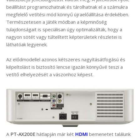
beállítást programozhatnak és tárolhatnak el a számukra
megfelelő vetítési mód könnyű újraelőállítása érdekében.
Természetesen a Játék módban a képminőség
tulajdonságait is speciálisan úgy optimalizálták, hogy a
nagyon sötét vagy túltelített képterületek részletei is
láthatóak legyenek.
Az elődmodellel azonos kétszeres nagyításátfogású és
képeltolást is biztosító lencse igazán könnyűvé teszi a
vetítő elhelyezését a vászonhoz képest.
A
PT-AX200E
hátlapján már két
HDMI
bemenetet találunk