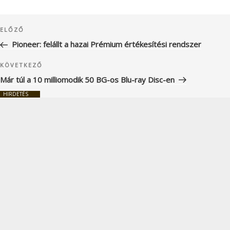
Bejegyzés
Korábbi
ELŐZŐ
navigáció
bejegyzés
Pioneer: felállt a hazai Prémium értékesítési rendszer
Következő
KÖVETKEZŐ
bejegyzés
Már túl a 10 milliomodik 50 BG-os Blu-ray Disc-en
HIRDETÉS