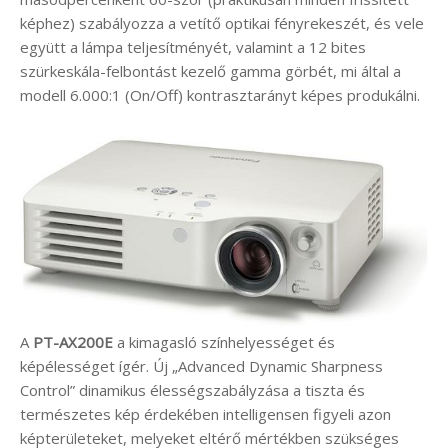
képhez) szabályozza a vetítő optikai fényrekeszét, és vele
együtt a lámpa teljesítményét, valamint a 12 bites
szürkeskála-felbontást kezelő gamma görbét, mi által a
modell 6.000:1 (On/Off) kontrasztarányt képes produkálni.
A
PT-AX200E
a kimagasló színhelyességet és
képélességet ígér. Új „Advanced Dynamic Sharpness
Control” dinamikus élességszabályzása a tiszta és
természetes kép érdekében intelligensen figyeli azon
képterületeket, melyeket eltérő mértékben szükséges