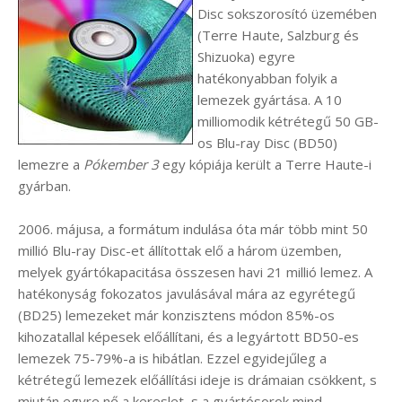
Disc sokszorosító üzemében
(Terre Haute, Salzburg és
Shizuoka) egyre
hatékonyabban folyik a
lemezek gyártása. A 10
milliomodik kétrétegű 50 GB-
os Blu-ray Disc (BD50)
lemezre a
Pókember 3
egy kópiája került a Terre Haute-i
gyárban.
2006. májusa, a formátum indulása óta már több mint 50
millió Blu-ray Disc-et állítottak elő a három üzemben,
melyek gyártókapacitása összesen havi 21 millió lemez. A
hatékonyság fokozatos javulásával mára az egyrétegű
(BD25) lemezeket már konzisztens módon 85%-os
kihozatallal képesek előállítani, és a legyártott BD50-es
lemezek 75-79%-a is hibátlan. Ezzel egyidejűleg a
kétrétegű lemezek előállítási ideje is drámaian csökkent, s
miután egyre nő a kereslet, s a gyártósorok mind