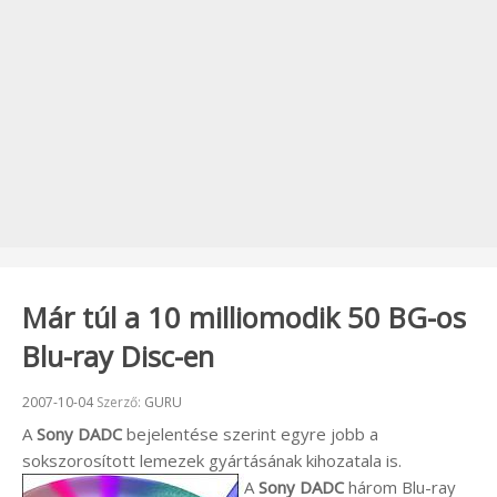
Már túl a 10 milliomodik 50 BG-os
Blu-ray Disc-en
Beküldve:
2007-10-04
Szerző:
GURU
A
Sony DADC
bejelentése szerint egyre jobb a
sokszorosított lemezek gyártásának kihozatala is.
A
Sony DADC
három Blu-ray