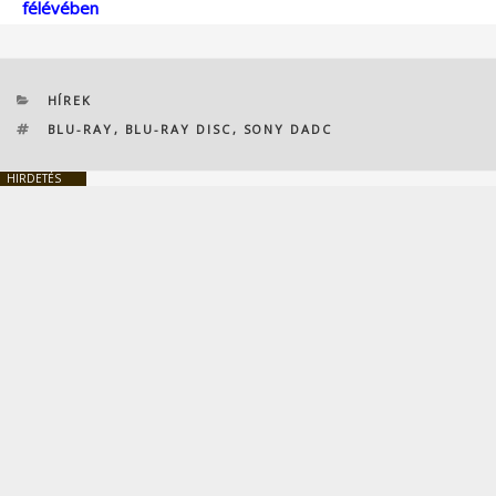
félévében
KATEGÓRIÁK
HÍREK
CÍMKÉK
BLU-RAY
,
BLU-RAY DISC
,
SONY DADC
HIRDETÉS