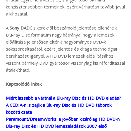
konzisztensebben termelnek, ezért várhatóan tovább javul
a kihozatal.
A
Sony DADC
sikerekről beszámoló jelentése ellenére a
Blu-ray Disc formátum nagy hátránya, hogy a lemezek
előállítása jelentősen eltér a hagyományos DVD-k
sokszorosításától, ezért jelentős és drága technológiai
beruházást igényel. A HD DVD lemezek előállításához
viszont bármely DVD gyártósor viszonylag kis ráfordítással
átalakítható.
Kapcsolódó linkek:
Miért lassabb a vártnál a Blu-ray Disc és HD DVD eladás?
A CEDIA-n is zajlik a Blu-ray Disc és HD DVD táborok
közötti csata
Paramount/DreamWorks: a jövőben kizárólag HD DVD-n
Blu-ray Disc és HD DVD lemezeladások 2007 első