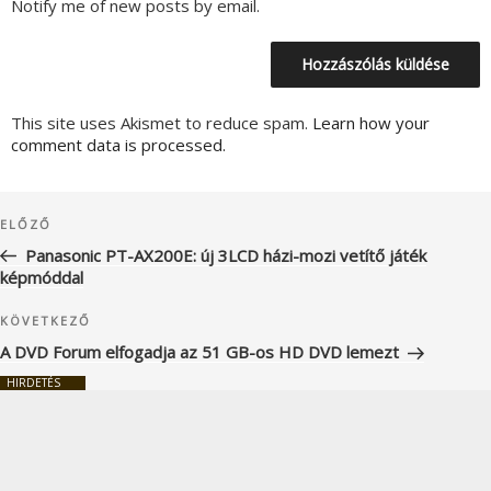
Notify me of new posts by email.
This site uses Akismet to reduce spam.
Learn how your
comment data is processed.
Bejegyzés
Korábbi
ELŐZŐ
navigáció
bejegyzés
Panasonic PT-AX200E: új 3LCD házi-mozi vetítő játék
képmóddal
Következő
KÖVETKEZŐ
bejegyzés
A DVD Forum elfogadja az 51 GB-os HD DVD lemezt
HIRDETÉS