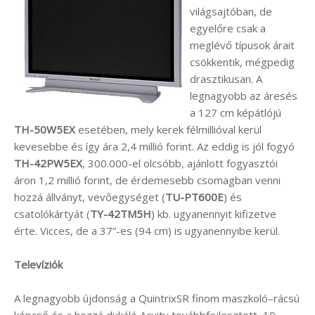
világsajtóban, de
egyelőre csak a
meglévő típusok árait
csökkentik, mégpedig
drasztikusan. A
legnagyobb az áresés
a 127 cm képátlójú
TH-50W5EX
esetében, mely kerek félmillióval kerül
kevesebbe és így ára 2,4 millió forint. Az eddig is jól fogyó
TH-42PW5EX
, 300.000-el olcsóbb, ajánlott fogyasztói
áron 1,2 millió forint, de érdemesebb csomagban venni
hozzá állványt, vevőegységet (
TU-PT600E
) és
csatolókártyát (
TY-42TM5H
) kb. ugyanennyit kifizetve
érte. Vicces, de a 37”-es (94 cm) is ugyanennyibe kerül.
Televíziók
A legnagyobb újdonság a QuintrixSR finom maszkoló–rácsú
képcső és a hozzá dukáló Acuity továbbfejlesztett, 10