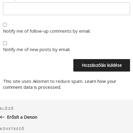
Notify me of follow-up comments by email.
Notify me of new posts by email.
This site uses Akismet to reduce spam.
Learn how your
comment data is processed.
Bejegyzés
Korábbi
ELŐZŐ
navigáció
bejegyzés
Erősít a Denon
Következő
KÖVETKEZŐ