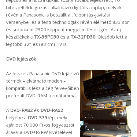
bites jelfeldolgozást alkalmazó digitális alaplap, melyek
révén a Panasonic is beszállt a „felbontás-javítási
versenybe” és a fenti technológiák révén elérhető 833 sor
és soronként 2300 képpont megjelenítését ígéri. Az új
készülékek a
TX-36PD30
és a
TX-32PD30
. Olcsóbb lett a
legtöbb 32”-es (82 cm) TV is.
DVD lejátszók
Az összes Panasonic DVD lejátszó
termék – elvárható módon –
kompatíbilis lesz a cég felvevőiben
preferált DVD-RAM formátummal.
A
DVD-RA82
és
DVD-RA62
helyébe a
DVD-S75
lép, mely
ajánlott 70.000 Ft-os fogyasztói
árával a DVD+R/RW kivételével