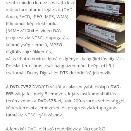
szinte minden lemezt és rajta lévő
műsorformátumot lejátszik (DVD-
Audio, SVCD, JPEG, MP3, WMA).
Kifinomult kép elektronika
(54MHz/10bites video D/A,
progresszív NTSC letapogatás,
képmélység kiemelő, MPEG
digitális zajcsökkentés,
választható monitortípus) és igényes hang (kettős digitális
Re-Master eljárás, csak hang üzemmód, beépített 5.1-
csatornás Dolby Digital és DTS dekódolás) jellemzik.
A
DVD-CV52
DVD/CD váltót az alacsonyabb előlapú
DVD-
F65
váltja fel, mely 5 lemezes, lejátszási kompatibilitás
terén azonos a
DVD-S75
-el, akár 200-szoros sebességgel
képes keresni a lemezeken és progresszív letapogatás
társul az NTSC lejátszáshoz.
A fenti két DVD lejátszó rendelkezik a Microsoft®