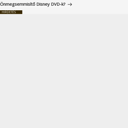
bejegyzés
Önmegsemmisítő Disney DVD-k?
HIRDETÉS