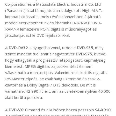
Corporation és a Matsushita Electric Industrial Co. Ltd.
(Panasonic) által támogatottan kidolgozott High M.A.T.
kompatibilitással is, mely révén könnyebben átjárható
módon szerkeszthetünk és írhatunk CD-R/RW ill. DVD-
RAM/-R lemezekre PC-n, digitális műsoranyagot és
játszhatjuk azt le DVD lejátszóinkkal.
A
DVD-RV32
is nyugdíjba vonul, utóda a
DVD-S35
, mely
szinte mindent tud, amit a nagytestvér
DVD-S75
, kivéve,
hogy elhagyták a progresszív letapogatást, képmélység
kiemelést, MPEG digitális zajcsökkentést és nem
választható a monitortípus. Valamint nincs kettős digitális
Re-Master eljárás, se csak hang üzemmód és csak 2-
csatornás a Dolby Digital / DTS dekódoló. De mit is
várhatnánk 42 990 Ft-ért, ami az üzletekben nyilván 40.000
alatt kerül a polcokra.
A
DVD-VX10
marad és a külsőben hozzá passzoló
SA-XR10
AV erősítővel együtt negyedmillió forintért igen tetszetős