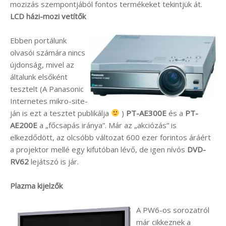
mozizás szempontjából fontos termékeket tekintjük át.
LCD házi-mozi vetítők
Ebben portálunk
olvasói számára nincs
újdonság, mivel az
általunk elsőként
tesztelt (A Panasonic
Internetes mikro-site-
ján is ezt a tesztet publikálja
)
PT-AE300E
és a
PT-
AE200E
a „főcsapás iránya”. Már az „akciózás” is
elkezdődött, az olcsóbb változat 600 ezer forintos áráért
a projektor mellé egy kifutóban lévő, de igen nívós
DVD-
RV62
lejátszó is jár.
Plazma kijelzők
A PW6-os sorozatról
már cikkeznek a