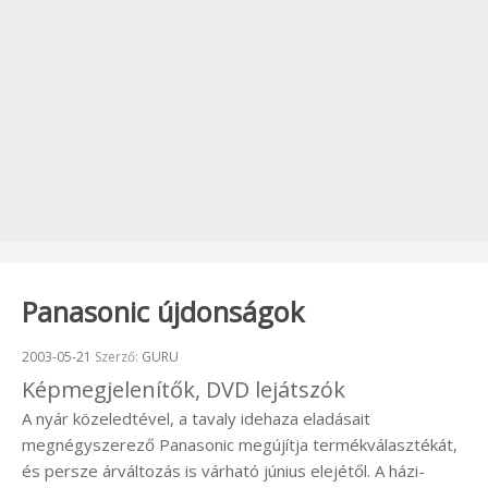
Panasonic újdonságok
Beküldve:
2003-05-21
Szerző:
GURU
Képmegjelenítők, DVD lejátszók
A nyár közeledtével, a tavaly idehaza eladásait
megnégyszerező Panasonic megújítja termékválasztékát,
és persze árváltozás is várható június elejétől. A házi-