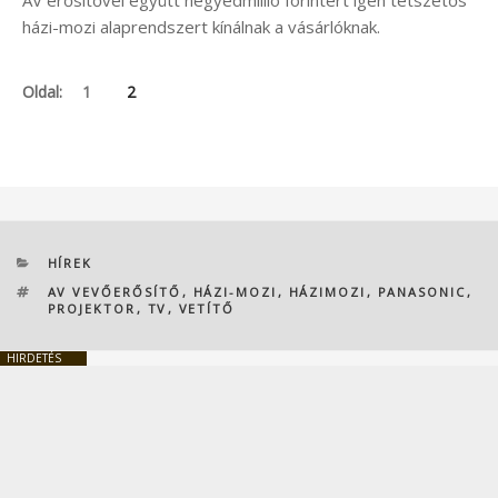
házi-mozi alaprendszert kínálnak a vásárlóknak.
Oldal:
1
2
KATEGÓRIÁK
HÍREK
CÍMKÉK
AV VEVŐERŐSÍTŐ
,
HÁZI-MOZI
,
HÁZIMOZI
,
PANASONIC
,
PROJEKTOR
,
TV
,
VETÍTŐ
HIRDETÉS