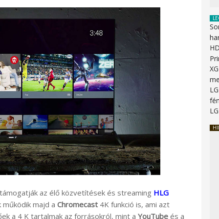
LE
So
ha
HD
Pr
XG
me
LG
fén
LG
HI
 támogatják az élő közvetítések és streaming
HLG
 működik majd a
Chromecast
4K funkció is, ami azt
őek a 4 K tartalmak az forrásokról, mint a
YouTube
és a