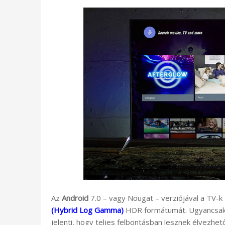
Az
Android
7.0 – vagy Nougat – verziójával a TV-k
(Hybrid Log Gamma)
HDR formátumát. Ugyancsak
jelenti, hogy teljes felbontásban lesznek élvezhet