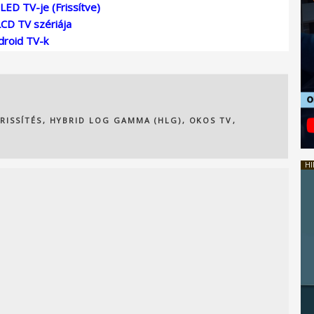
LED TV-je (Frissítve)
LCD TV szériája
droid TV-k
RISSÍTÉS
,
HYBRID LOG GAMMA (HLG)
,
OKOS TV
,
HI