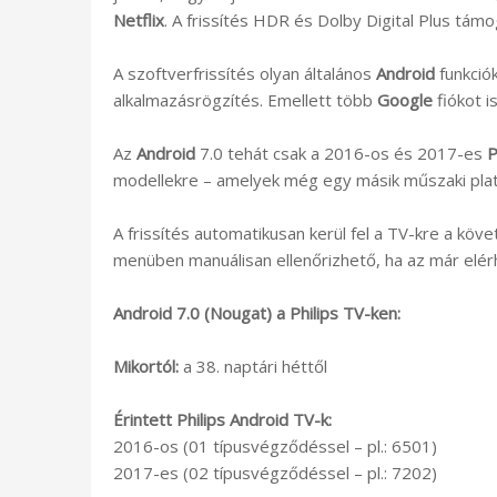
Netflix
. A frissítés HDR és Dolby Digital Plus támo
A szoftverfrissítés olyan általános
Android
funkciók
alkalmazásrögzítés. Emellett több
Google
fiókot i
Az
Android
7.0 tehát csak a 2016-os és 2017-es
P
modellekre – amelyek még egy másik műszaki plat
A frissítés automatikusan kerül fel a TV-kre a kö
menüben manuálisan ellenőrizhető, ha az már elér
Android 7.0 (Nougat) a Philips TV-ken:
Mikortól:
a 38. naptári héttől
Érintett Philips Android TV-k:
2016-os (01 típusvégződéssel – pl.: 6501)
2017-es (02 típusvégződéssel – pl.: 7202)