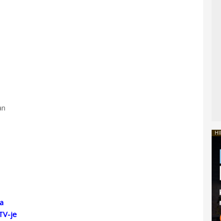
an
HI
a
TV-je