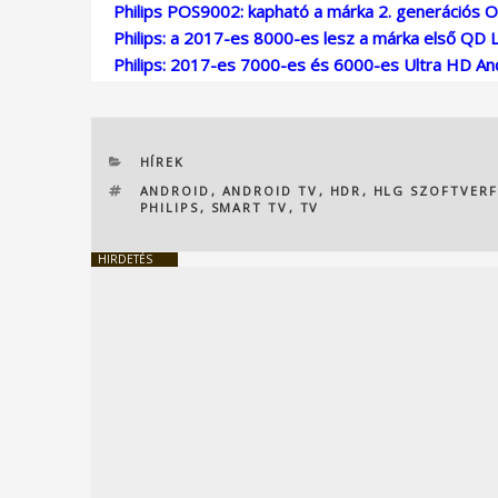
Philips POS9002: kapható a márka 2. generációs O
Philips: a 2017-es 8000-es lesz a márka első QD 
Philips: 2017-es 7000-es és 6000-es Ultra HD An
KATEGÓRIÁK
HÍREK
CÍMKÉK
ANDROID
,
ANDROID TV
,
HDR
,
HLG SZOFTVERF
PHILIPS
,
SMART TV
,
TV
HIRDETÉS