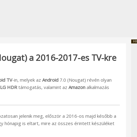
HI
 (Nougat) a 2016-2017-es TV-kre
oid TV
-in, melyek az
Android
7.0 (Nougat) révén olyan
LG HDR
támogatás, valamint az
Amazon
alkalmazás
kozatosan jelenik meg, először a 2016-os majd később a
 hónapig is eltart, mire az összes érintett készüléket