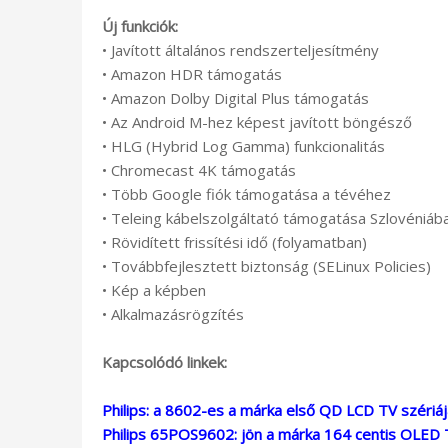
Új funkciók:
• Javított általános rendszerteljesítmény
• Amazon HDR támogatás
• Amazon Dolby Digital Plus támogatás
• Az Android M-hez képest javított böngésző
• HLG (Hybrid Log Gamma) funkcionalitás
• Chromecast 4K támogatás
• Több Google fiók támogatása a tévéhez
• Teleing kábelszolgáltató támogatása Szlovéniáb
• Rövidített frissítési idő (folyamatban)
• Továbbfejlesztett biztonság (SELinux Policies)
• Kép a képben
• Alkalmazásrögzítés
Kapcsolódó linkek:
Philips: a 8602-es a márka első QD LCD TV szériáj
Philips 65POS9602: jön a márka 164 centis OLED 