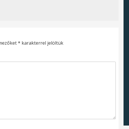
 mezőket
*
karakterrel jelöltük