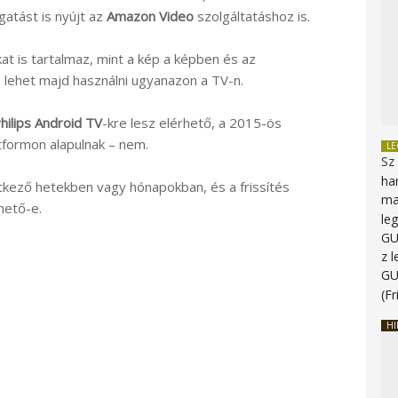
gatást is nyújt az
Amazon Video
szolgáltatáshoz is.
at is tartalmaz, mint a kép a képben és az
s lehet majd használni ugyanazon a TV-n.
hilips Android TV
-kre lesz elérhető, a 2015-ös
formon alapulnak – nem.
L
Sz
ha
vetkező hetekben vagy hónapokban, és a frissítés
ma
hető-e.
le
G
z 
G
(Fr
HI