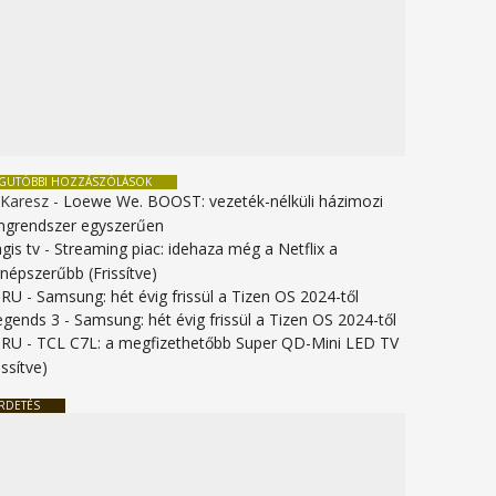
EGUTÓBBI HOZZÁSZÓLÁSOK
 Karesz
-
Loewe We. BOOST: vezeték-nélküli házimozi
ngrendszer egyszerűen
gis tv
-
Streaming piac: idehaza még a Netflix a
gnépszerűbb (Frissítve)
URU
-
Samsung: hét évig frissül a Tizen OS 2024-től
legends 3
-
Samsung: hét évig frissül a Tizen OS 2024-től
URU
-
TCL C7L: a megfizethetőbb Super QD-Mini LED TV
issítve)
RDETÉS