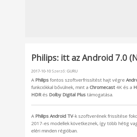
Philips: itt az Android 7.0
Beküldve:
2017-10-10
Szerző:
GURU
A
Philips
fontos szoftverfrissítést hajt végre
Andr
funkciókkal bővülnek, mint a
Chromecast
4K és a
H
HDR
és
Dolby Digital Plus
támogatása.
A
Philips Android TV
-k szoftverének frissítése fo
2017-es modellek következnek, így több hétig vagy
eléri minden régióban.