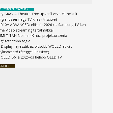
GUTÓBBI BEJEGYZÉSEK
ny BRAVIA Theatre Trio: újszerű vezeték-nélküli
ngrendszer nagy TV-khez (Frissítve)
R10+ ADVANCED: először 2026-os Samsung TV-ken
ime Video streaming tartalmakkal
IMI TITAN Noir: a 4K házi projektorszéria
gfizethetőbb tagja
 Display: fejlesztik az olcsóbb WOLED-et két
ykibocsátó réteggel (Frissítve)
 OLED B6: a 2026-os belépő OLED TV
RDETÉS