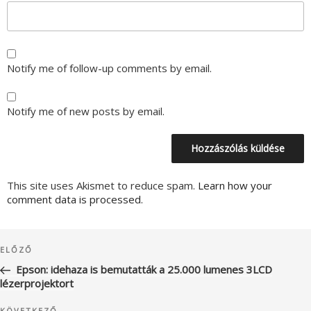
Notify me of follow-up comments by email.
Notify me of new posts by email.
This site uses Akismet to reduce spam.
Learn how your
comment data is processed.
Bejegyzés
Korábbi
ELŐZŐ
navigáció
bejegyzés
Epson: idehaza is bemutatták a 25.000 lumenes 3LCD
lézerprojektort
KÖVETKEZŐ