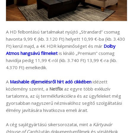
A HD felbontású tartalmakat nyújtó „Strandard” csomag
havonta 9,99 € (kb. 3.120 Ft) helyett 10,99 €-ba (kb. 3.430
Ft) kerül majd, a 4K HDR képminőséget és már
Dolby
Atmos hangsávú filmeket
is kínáló „Premium” csomag
havidíja pedig 11,99 €-ról (kb. 3.740 Ft) 13,99 €-ra (kb.
4.370 Ft) emelkedik.
A
Mashable díjemelésről hírt adó cikkében
idézett
közlemény szerint, a
Netflix
az egyre több exkluzív
tartalomra, az új termékfunkciókra és az ügyfeleket még
gyorsabban nagyszerű néznivalóhoz segítő szolgáltatási
élmény javítására hivatkozva emeli árait.
A cég sajátgyártású sikersorozatai, mint a
Kártyavár
(House of Cards)
után dokumentumfilmek és vígjátékok