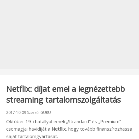
Netflix: díjat emel a legnézettebb
streaming tartalomszolgáltatás
Beküldve:
2017-10-09
Szerző:
GURU
Október 19-i hatállyal emeli „Strandard” és „Premium”
csomagjai havidíját a
Netflix
, hogy tovább finanszírozhassa
saját tartalomgyártását.