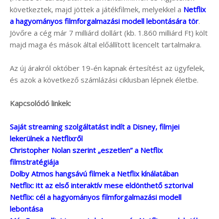
következtek, majd jöttek a játékfilmek, melyekkel a
Netflix
a hagyományos filmforgalmazási modell lebontására tör
.
Jövőre a cég már 7 milliárd dollárt (kb. 1.860 milliárd Ft) költ
majd maga és mások által előállított licencelt tartalmakra.
Az új árakról október 19-én kapnak értesítést az ügyfelek,
és azok a következő számlázási ciklusban lépnek életbe.
Kapcsolódó linkek:
Saját streaming szolgáltatást indít a Disney, filmjei
lekerülnek a Netflixről
Christopher Nolan szerint „eszetlen” a Netflix
filmstratégiája
Dolby Atmos hangsávú filmek a Netflix kínálatában
Netflix: itt az első interaktív mese eldönthető sztorival
Netflix: cél a hagyományos filmforgalmazási modell
lebontása