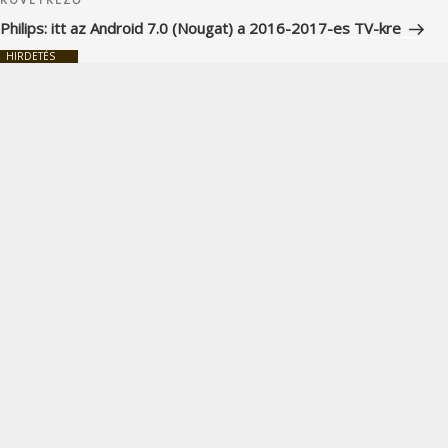
Következő
bejegyzés
Philips: itt az Android 7.0 (Nougat) a 2016-2017-es TV-kre
HIRDETÉS