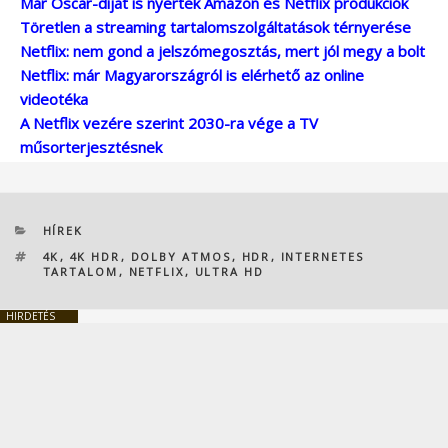
Már Oscar-díjat is nyertek Amazon és Netflix produkciók
Töretlen a streaming tartalomszolgáltatások térnyerése
Netflix: nem gond a jelszómegosztás, mert jól megy a bolt
Netflix: már Magyarországról is elérhető az online
videotéka
A Netflix vezére szerint 2030-ra vége a TV
műsorterjesztésnek
KATEGÓRIÁK
HÍREK
CÍMKÉK
4K
,
4K HDR
,
DOLBY ATMOS
,
HDR
,
INTERNETES
TARTALOM
,
NETFLIX
,
ULTRA HD
HIRDETÉS