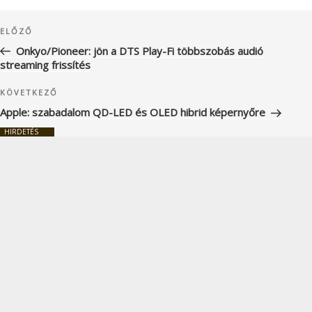
Bejegyzés
Korábbi
ELŐZŐ
navigáció
bejegyzés
Onkyo/Pioneer: jön a DTS Play-Fi többszobás audió
streaming frissítés
Következő
KÖVETKEZŐ
bejegyzés
Apple: szabadalom QD-LED és OLED hibrid képernyőre
HIRDETÉS