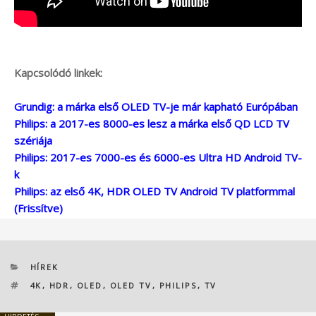
Kapcsolódó linkek:
Grundig: a márka első OLED TV-je már kapható Európában
Philips: a 2017-es 8000-es lesz a márka első QD LCD TV
szériája
Philips: 2017-es 7000-es és 6000-es Ultra HD Android TV-
k
Philips: az első 4K, HDR OLED TV Android TV platformmal
(Frissítve)
KATEGÓRIÁK
HÍREK
CÍMKÉK
4K
,
HDR
,
OLED
,
OLED TV
,
PHILIPS
,
TV