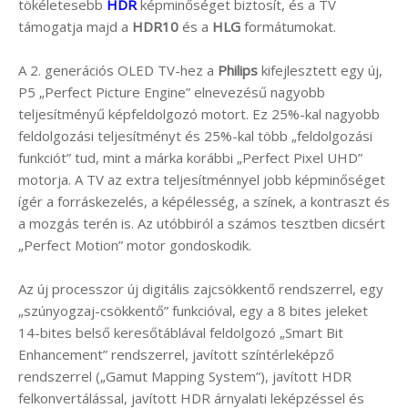
tökéletesebb
HDR
képminőséget biztosít, és a TV
támogatja majd a
HDR10
és a
HLG
formátumokat.
A 2. generációs OLED TV-hez a
Philips
kifejlesztett egy új,
P5 „Perfect Picture Engine” elnevezésű nagyobb
teljesítményű képfeldolgozó motort. Ez 25%-kal nagyobb
feldolgozási teljesítményt és 25%-kal több „feldolgozási
funkciót” tud, mint a márka korábbi „Perfect Pixel UHD”
motorja. A TV az extra teljesítménnyel jobb képminőséget
ígér a forráskezelés, a képélesség, a színek, a kontraszt és
a mozgás terén is. Az utóbbiról a számos tesztben dicsért
„Perfect Motion” motor gondoskodik.
Az új processzor új digitális zajcsökkentő rendszerrel, egy
„szúnyogzaj-csökkentő” funkcióval, egy a 8 bites jeleket
14-bites belső keresőtáblával feldolgozó „Smart Bit
Enhancement” rendszerrel, javított színtérleképző
rendszerrel („Gamut Mapping System”), javított HDR
felkonvertálással, javított HDR árnyalati leképzéssel és