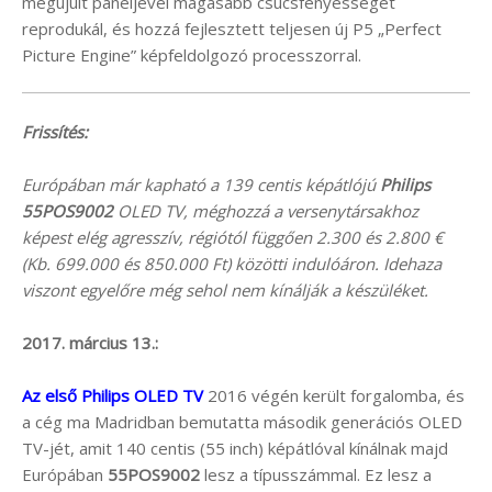
megújult paneljével magasabb csúcsfényességet
reprodukál, és hozzá fejlesztett teljesen új P5 „Perfect
Picture Engine” képfeldolgozó processzorral.
Frissítés:
Európában már kapható a 139 centis képátlójú
Philips
55POS9002
OLED TV, méghozzá a versenytársakhoz
képest elég agresszív, régiótól függően 2.300 és 2.800 €
(Kb. 699.000 és 850.000 Ft) közötti indulóáron. Idehaza
viszont egyelőre még sehol nem kínálják a készüléket.
2017. március 13.:
Az első Philips OLED TV
2016 végén került forgalomba, és
a cég ma Madridban bemutatta második generációs OLED
TV-jét, amit 140 centis (55 inch) képátlóval kínálnak majd
Európában
55POS9002
lesz a típusszámmal. Ez lesz a