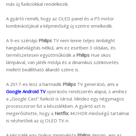
más új funkciókkal rendelkezik.
A gyártó reméli, hogy az OLED panel és a P5 motor
kombinációjával a képminőség új szintre emelkedik.
A 9-es szériájú
Philips
TV nem lenne teljes Ambilight
hangulatvilágítás nélkül, ami ez esetben 3 oldalas, és
természetesen együttműködik a
Philips
Hue okos
lámpáival, van játék módja és a dinamikus színkövetés
mellett beállítható állandó színre is.
A 2017-es lesz a harmadik
Philips
TV generáció, ami a
Google Android TV
operációs rendszerén alapul, s amihez
a „Google Cast” funkció is társul. Mindez egy négymagos
processzoron fut a készülékben. A gyártó azt is
megerősítette, hogy a
Netflix
4K/HDR minőségű tartalmai
is nézhetőek az új OLED TV-n.
A készülék egy tipikus minimalista
Philips
design, ami az