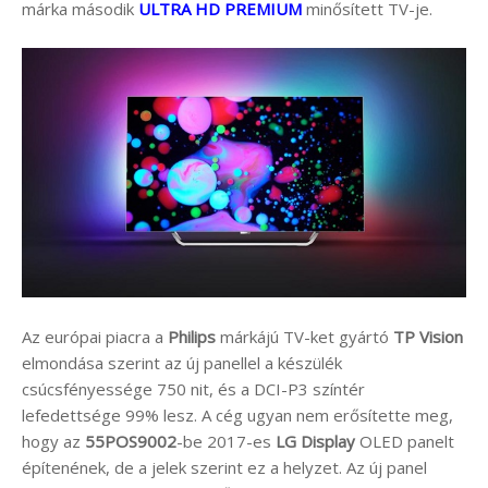
márka második
ULTRA HD PREMIUM
minősített TV-je.
Az európai piacra a
Philips
márkájú TV-ket gyártó
TP Vision
elmondása szerint az új panellel a készülék
csúcsfényessége 750 nit, és a DCI-P3 színtér
lefedettsége 99% lesz. A cég ugyan nem erősítette meg,
hogy az
55POS9002
-be 2017-es
LG Display
OLED panelt
építenének, de a jelek szerint ez a helyzet. Az új panel