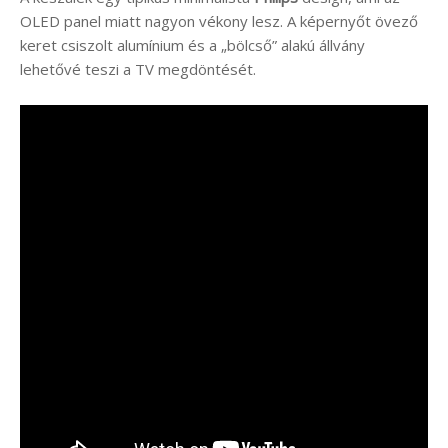
OLED panel miatt nagyon vékony lesz. A képernyőt övező
keret csiszolt alumínium és a „bölcső” alakú állvány
lehetővé teszi a TV megdöntését.