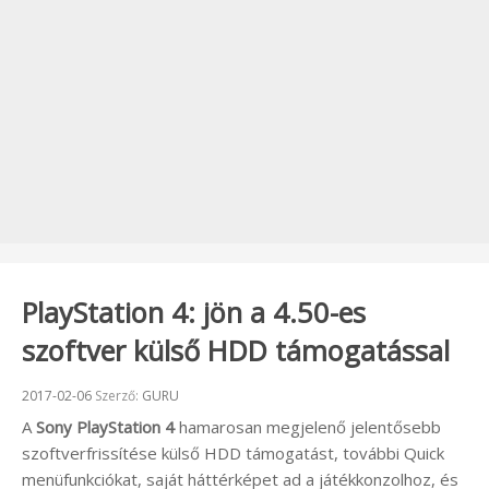
PlayStation 4: jön a 4.50-es
szoftver külső HDD támogatással
Beküldve:
2017-02-06
Szerző:
GURU
A
Sony
PlayStation
4
hamarosan megjelenő jelentősebb
szoftverfrissítése külső HDD támogatást, további Quick
menüfunkciókat, saját háttérképet ad a játékkonzolhoz, és