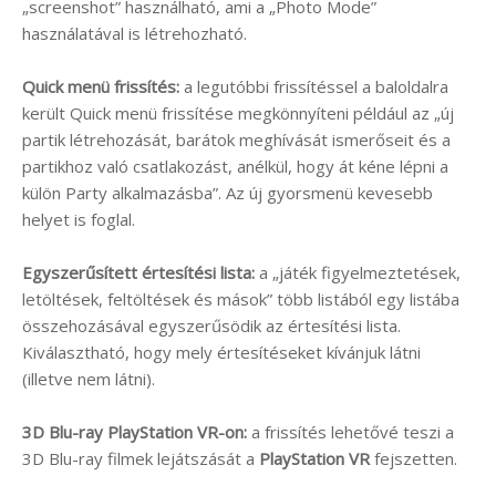
„screenshot” használható, ami a „Photo Mode”
használatával is létrehozható.
Quick menü frissítés:
a legutóbbi frissítéssel a baloldalra
került Quick menü frissítése megkönnyíteni például az „új
partik létrehozását, barátok meghívását ismerőseit és a
partikhoz való csatlakozást, anélkül, hogy át kéne lépni a
külön Party alkalmazásba”. Az új gyorsmenü kevesebb
helyet is foglal.
Egyszerűsített értesítési lista:
a „játék figyelmeztetések,
letöltések, feltöltések és mások” több listából egy listába
összehozásával egyszerűsödik az értesítési lista.
Kiválasztható, hogy mely értesítéseket kívánjuk látni
(illetve nem látni).
3D Blu-ray PlayStation VR-on:
a frissítés lehetővé teszi a
3D Blu-ray filmek lejátszását a
PlayStation VR
fejszetten.