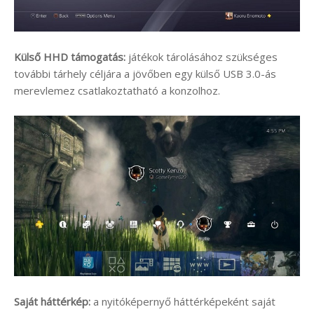
Külső HHD támogatás:
játékok tárolásához szükséges
további tárhely céljára a jövőben egy külső USB 3.0-ás
merevlemez csatlakoztatható a konzolhoz.
Saját háttérkép:
a nyitóképernyő háttérképeként saját