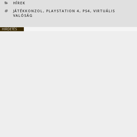
KATEGÓRIÁK
HÍREK
CÍMKÉK
JÁTÉKKONZOL
,
PLAYSTATION 4
,
PS4
,
VIRTUÁLIS
VALÓSÁG
HIRDETÉS