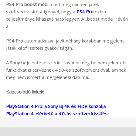
PS4 Pro boost mód:
most még minden játék
szoftverfrissítést igényel, hogy a
PS4 Pro
extra
teljesítménye kihasználható legyen. A „boost mode” révén
a
PS4 Pro
automatikusan javít néhány korábban megjelent
játék képfrissítési gyakoriságán.
A
Sony
bejelentése szerint további még be nem jelentett
funkciókat is terveznek 4.50-es szoftververzióval, aminek
még nem ismert a megjelenési dátuma.
Kapcsolódó linkek:
PlayStation 4 Pro: a Sony új 4K és HDR konzolja
PlayStation 4: elérhető a 4.0-ás szoftverfrissítés