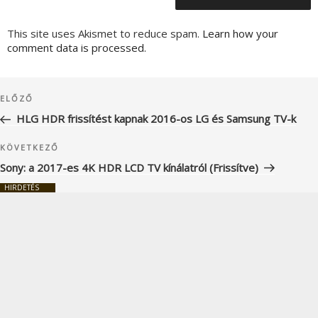
This site uses Akismet to reduce spam.
Learn how your
comment data is processed.
Bejegyzés
Korábbi
ELŐZŐ
navigáció
bejegyzés
HLG HDR frissítést kapnak 2016-os LG és Samsung TV-k
Következő
KÖVETKEZŐ
bejegyzés
Sony: a 2017-es 4K HDR LCD TV kínálatról (Frissítve)
HIRDETÉS