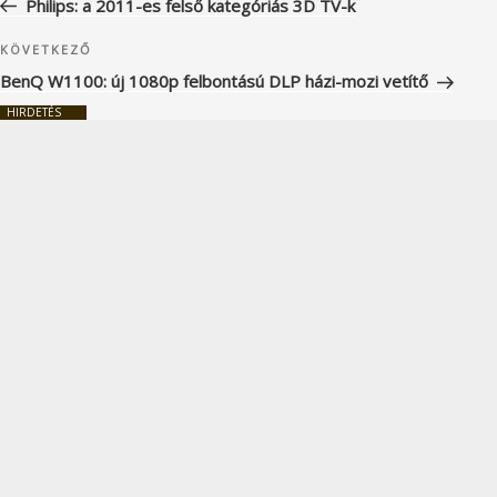
Philips: a 2011-es felső kategóriás 3D TV-k
Következő
KÖVETKEZŐ
bejegyzés
BenQ W1100: új 1080p felbontású DLP házi-mozi vetítő
HIRDETÉS