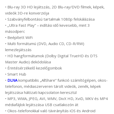
• Blu-ray 3D HD lejátszás, 2D Blu-ray/DVD filmek, képek,
videók 3D-re konverziója
• Szabványfelbontású tartalmak 1080p felskálázása
• „Ultra Fast Play” – indítási idő kevesebb, mint 3
másodperc
• Beépített WiFi
• Multi formátumú (DVD, Audio CD, CD-R/RW)
lemezlejátszás
• HD hangformátumok (Dolby Digital TrueHD és DTS
Master Audio) dekódolása
• Érintésérzékelő kezelőgombok
• Smart Hub
•
DLNA
kompatibilis „AllShare” funkció számítógépen, okos-
telefonon, médiaszerveren tárolt videók, zenék, képek
lejátszása hálózati kapcsolaton keresztül
• MP3, WMA, JPEG, AVI, WMV, DivX HD, XviD, MKV és MP4
médiafájlok lejátszása USB csatlakozón át
• Okos-telefonokkal való távirányítás iOS és Android