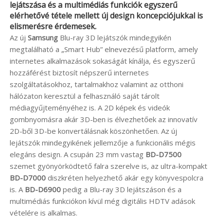
lejátszása és a multimédiás funkciók egyszerű
elérhetővé tétele mellett új design koncepciójukkal is
elismerésre érdemesek.
Az új
Samsung
Blu-ray 3D lejátszók mindegyikén
megtalálható a „Smart Hub” elnevezésű platform, amely
internetes alkalmazások sokaságát kínálja, és egyszerű
hozzáférést biztosít népszerű internetes
szolgáltatásokhoz, tartalmakhoz valamint az otthoni
hálózaton keresztül a felhasználó saját tárolt
médiagyűjteményéhez is. A 2D képek és videók
gombnyomásra akár 3D-ben is élvezhetőek az innovatív
2D-ből 3D-be konvertálásnak köszönhetően. Az új
lejátszók mindegyikének jellemzője a funkcionális mégis
elegáns design. A csupán 23 mm vastag
BD-D7500
szemet gyönyörködtető falra szerelve is, az ultra-kompakt
BD-D7000
diszkréten helyezhető akár egy könyvespolcra
is. A
BD-D6900
pedig a Blu-ray 3D lejátszáson és a
multimédiás funkciókon kívül még digitális HDTV adások
vételére is alkalmas.