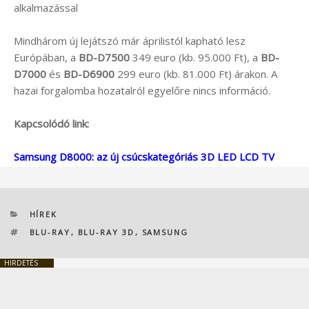
alkalmazással
Mindhárom új lejátszó már áprilistól kapható lesz
Európában, a
BD-D7500
349 euro (kb. 95.000 Ft), a
BD-
D7000
és
BD-D6900
299 euro (kb. 81.000 Ft) árakon. A
hazai forgalomba hozatalról egyelőre nincs információ.
Kapcsolódó link:
Samsung D8000: az új csúcskategóriás 3D LED LCD TV
KATEGÓRIÁK
HÍREK
CÍMKÉK
BLU-RAY
,
BLU-RAY 3D
,
SAMSUNG
HIRDETÉS