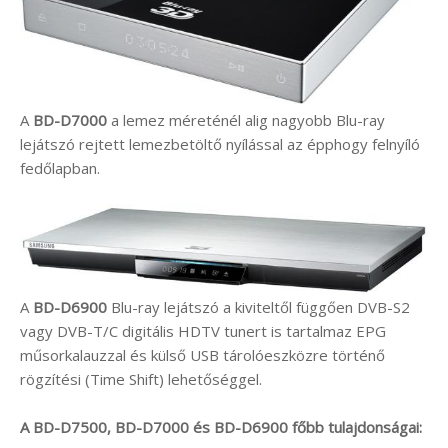
A
BD-D7000
a lemez méreténél alig nagyobb Blu-ray
lejátszó rejtett lemezbetöltő nyílással az épphogy felnyíló
fedőlapban.
A
BD-D6900
Blu-ray lejátszó a kiviteltől függően DVB-S2
vagy DVB-T/C digitális HDTV tunert is tartalmaz EPG
műsorkalauzzal és külső USB tárolóeszközre történő
rögzítési (Time Shift) lehetőséggel.
A BD-D7500, BD-D7000 és BD-D6900 főbb tulajdonságai: