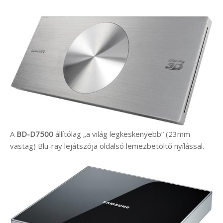
A
BD-D7500
állítólag „a világ legkeskenyebb” (23mm
vastag) Blu-ray lejátszója oldalsó lemezbetöltő nyílással.