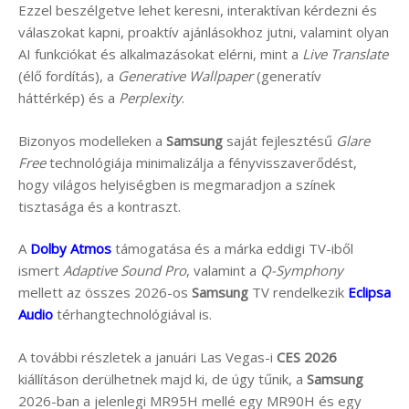
Ezzel beszélgetve lehet keresni, interaktívan kérdezni és
válaszokat kapni, proaktív ajánlásokhoz jutni, valamint olyan
AI funkciókat és alkalmazásokat elérni, mint a
Live Translate
(élő fordítás), a
Generative Wallpaper
(generatív
háttérkép) és a
Perplexity
.
Bizonyos modelleken a
Samsung
saját fejlesztésű
Glare
Free
technológiája minimalizálja a fényvisszaverődést,
hogy világos helyiségben is megmaradjon a színek
tisztasága és a kontraszt.
A
Dolby Atmos
támogatása és a márka eddigi TV-iből
ismert
Adaptive Sound Pro
, valamint a
Q-Symphony
mellett az összes 2026-os
Samsung
TV rendelkezik
Eclipsa
Audio
térhangtechnológiával is.
A további részletek a januári Las Vegas-i
CES 2026
kiállításon derülhetnek majd ki, de úgy tűnik, a
Samsung
2026-ban a jelenlegi MR95H mellé egy MR90H és egy