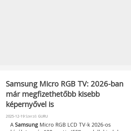
Samsung Micro RGB TV: 2026-ban
már megfizethetőbb kisebb
képernyővel is
Beküldve:
2025-12-19
Szerző:
GURU
A
Samsung
Micro RGB LCD TV-k 2026-os