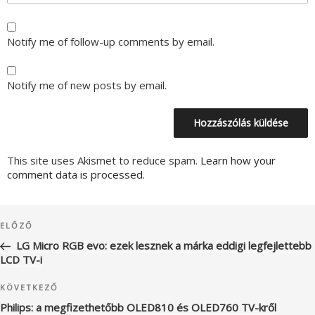
Notify me of follow-up comments by email.
Notify me of new posts by email.
This site uses Akismet to reduce spam.
Learn how your
comment data is processed.
Bejegyzés
Korábbi
ELŐZŐ
navigáció
bejegyzés
LG Micro RGB evo: ezek lesznek a márka eddigi legfejlettebb
LCD TV-i
Következő
KÖVETKEZŐ
bejegyzés
Philips: a megfizethetőbb OLED810 és OLED760 TV-kről