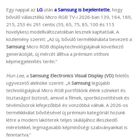
Egy nappal az
LG
után
a Samsung is bejelentette
, hogy
bővülő választékú Micro RGB TV-i 2026-ban 139, 164, 189,
215, 253 és 291 centis (55, 65, 75, 85, 100 és 115
hüvelykes) modellváltozatokban lesznek kaphatóak. A
közlemény szerint: „Az új, bővülő termékkínálata bevezeti a
Samsung
Micro RGB displaytechnológiájának következő
generációját, új mércét állítva a prémium otthoni
képmegjelenítés terén.”
Hun Lee
, a
Samsung Electronics Visual Display (VD)
felelős
ügyvezető alelnöke szerint: „A
Samsung
legújabb
technológiájával Micro RGB portfóliónk élénk színeket és
tisztaságot biztosít, amivel a filmek, sportközvetítések és
tévéműsorok kifejezőbbé és vonzóbbá válnak. A 2026-os
termékkínálat bővítésével új prémium kategóriát hozunk
létre a modern lakóterek teljes skálájához illeszkedő
méretekkel, legmagasabb képminőségi szabványainkat is
fenntartva.”