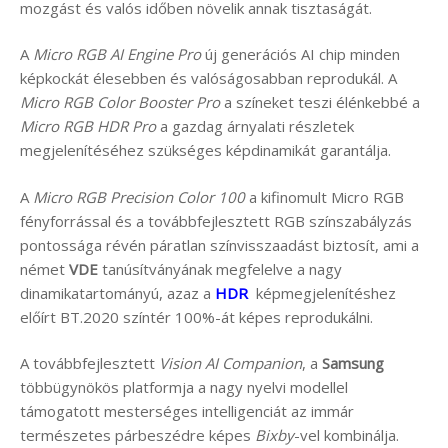
mozgást és valós időben növelik annak tisztaságát.
A
Micro RGB AI Engine Pro
új generációs AI chip minden
képkockát élesebben és valóságosabban reprodukál. A
Micro RGB Color Booster Pro
a színeket teszi élénkebbé a
Micro RGB HDR Pro
a gazdag árnyalati részletek
megjelenítéséhez szükséges képdinamikát garantálja.
A
Micro RGB Precision Color 100
a kifinomult Micro RGB
fényforrással és a továbbfejlesztett RGB színszabályzás
pontossága révén páratlan színvisszaadást biztosít, ami a
német
VDE
tanúsítványának megfelelve a nagy
dinamikatartományú, azaz a
HDR
képmegjelenítéshez
előírt BT.2020 színtér 100%-át képes reprodukálni.
A továbbfejlesztett
Vision AI Companion
, a
Samsung
többügynökös platformja a nagy nyelvi modellel
támogatott mesterséges intelligenciát az immár
természetes párbeszédre képes
Bixby
-vel kombinálja.