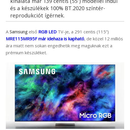
kínálata már 139 centis (55”) modellel indul
és a készülékek 100% BT.2020 színtér-
reprodukciót ígérnek.
A
Samsung
első
RGB LED
TV-je, a 291 centis (115”)
MRE115MR95F már idehaza is kapható
, de közel 12 milliós
ára miatt nem sokan engedhetik meg maguknak ezt a
prémium készüléket.