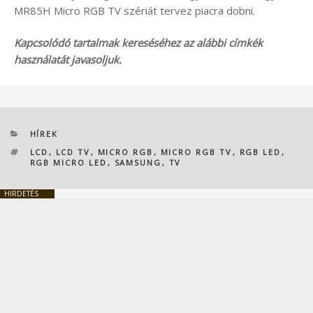
MR85H Micro RGB TV szériát tervez piacra dobni.
Kapcsolódó tartalmak kereséséhez az alábbi címkék
használatát javasoljuk.
KATEGÓRIÁK
HÍREK
CÍMKÉK
LCD
,
LCD TV
,
MICRO RGB
,
MICRO RGB TV
,
RGB LED
,
RGB MICRO LED
,
SAMSUNG
,
TV
HIRDETÉS