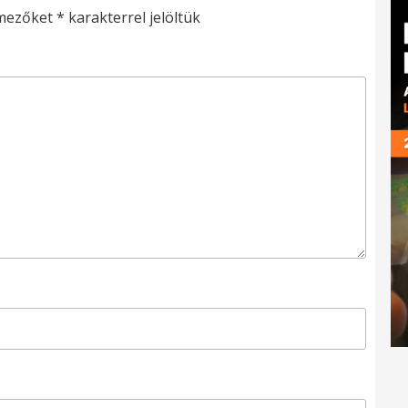
 mezőket
*
karakterrel jelöltük