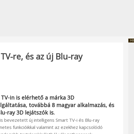
HI
-re, és az új Blu-ray
TV-in is elérhető a márka 3D
lgáltatása, továbbá 8 magyar alkalmazás, és
-ray 3D lejátszók is.
is bevezetett új intelligens Smart TV-i és Blu-ray
rnetes funkcióikkal valamint az ezekhez kapcsolódó