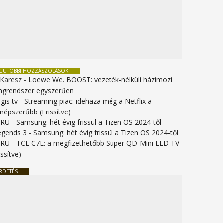
EGUTÓBBI HOZZÁSZÓLÁSOK
 Karesz
-
Loewe We. BOOST: vezeték-nélküli házimozi
ngrendszer egyszerűen
gis tv
-
Streaming piac: idehaza még a Netflix a
gnépszerűbb (Frissítve)
URU
-
Samsung: hét évig frissül a Tizen OS 2024-től
legends 3
-
Samsung: hét évig frissül a Tizen OS 2024-től
URU
-
TCL C7L: a megfizethetőbb Super QD-Mini LED TV
issítve)
RDETÉS