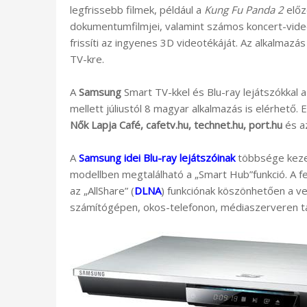
legfrissebb filmek, például a
Kung Fu Panda 2
előz
dokumentumfilmjei, valamint számos koncert-videó
frissíti az ingyenes 3D videotékáját. Az alkalmazá
TV-kre.
A
Samsung
Smart TV-kkel és Blu-ray lejátszókkal a
mellett júliustól 8 magyar alkalmazás is elérhető.
Nők Lapja Café, cafetv.hu, technet.hu, port.hu
és a
A
Samsung idei Blu-ray lejátszóinak
többsége kezel
modellben megtalálható a „Smart Hub”funkció. A fe
az „AllShare” (
DLNA
) funkciónak köszönhetően a ve
számítógépen, okos-telefonon, médiaszerveren tár