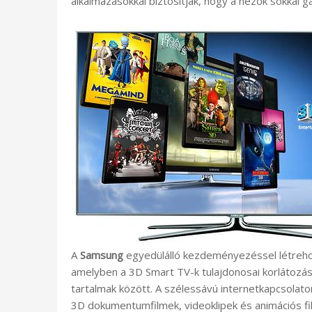
alkalmazásokkal biztosítják, hogy a nézők sokkal 
A
Samsung
egyedülálló kezdeményezéssel létreho
amelyben a 3D Smart TV-k tulajdonosai korlátozás
tartalmak között. A szélessávú internetkapcsolat
3D dokumentumfilmek, videoklipek és animációs fil