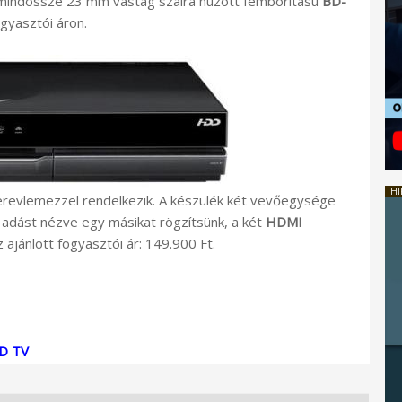
, mindössze 23 mm vastag szálra húzott fémborítású
BD-
gyasztói áron.
HI
erevlemezzel rendelkezik. A készülék két vevőegysége
k adást nézve egy másikat rögzítsünk, a két
HDMI
ajánlott fogyasztói ár: 149.900 Ft.
CD TV