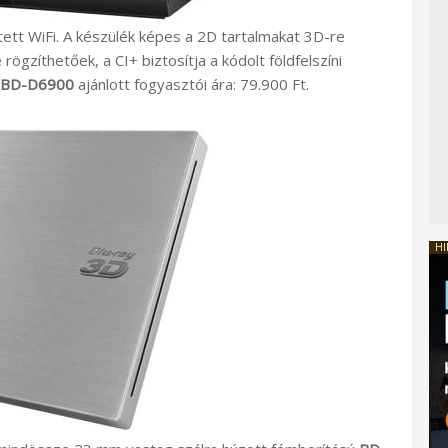
tt WiFi. A készülék képes a 2D tartalmakat 3D-re
ögzíthetőek, a CI+ biztosítja a kódolt földfelszíni
BD-D6900
ajánlott fogyasztói ára: 79.900 Ft.
HI