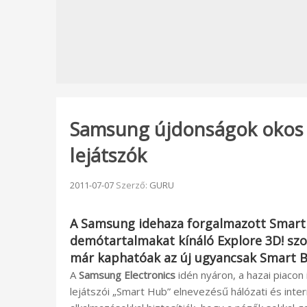
Samsung újdonságok okos TV
lejátszók
Beküldve:
2011-07-07
Szerző:
GURU
A
Samsung
idehaza forgalmazott Smart 
demótartalmakat kínáló
Explore 3D!
szo
már kaphatóak az új ugyancsak Smart Blu
A
Samsung Electronics
idén nyáron, a hazai piacon 
lejátszói „Smart Hub” elnevezésű hálózati és inte