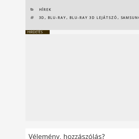
KATEGÓRIÁK
HÍREK
CÍMKÉK
3D
,
BLU-RAY
,
BLU-RAY 3D LEJÁTSZÓ
,
SAMSUN
HIRDETÉS
Vélemény, hozzászólás?