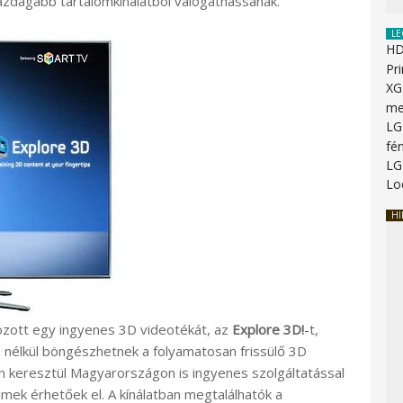
gazdagabb tartalomkínálatból válogathassanak.
LE
HD
Pr
XG
me
LG
fé
LG
Lo
HI
zott egy ingyenes 3D videotékát, az
Explore 3D!
-t,
 nélkül böngészhetnek a folyamatosan frissülő 3D
on keresztül Magyarországon is ingyenes szolgáltatással
mek érhetőek el. A kínálatban megtalálhatók a