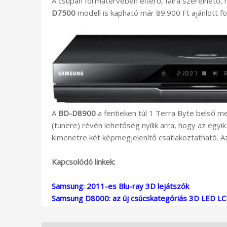
A csupán formatervében eltérő, falra szerelhető
D7500
modell is kapható már 89.900 Ft ajánlott fo
A
BD-D8900
a fentieken túl 1 Terra Byte belső m
(tunere) révén lehetőség nyílik arra, hogy az egyi
kimenetre két képmegjelenítő csatlakoztatható. Az 
Kapcsolódó linkek:
Samsung: 2011-es Blu-ray 3D lejátszók
Samsung D8000: az új csúcskategóriás 3D LED L