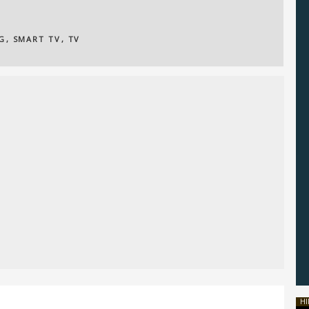
G
,
SMART TV
,
TV
HI