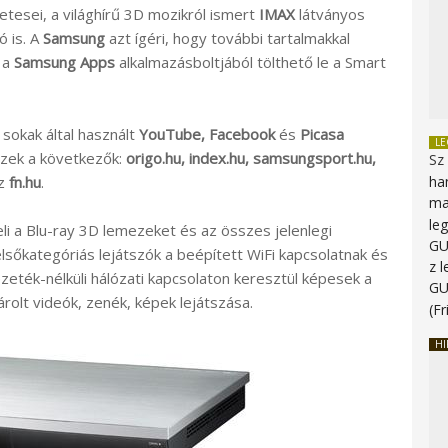
etesei, a világhírű 3D mozikról ismert
IMAX
látványos
 is. A
Samsung
azt ígéri, hogy további tartalmakkal
s a
Samsung Apps
alkalmazásboltjából tölthető le a Smart
 sokak által használt
YouTube, Facebook
és
Picasa
L
 Ezek a következők:
origo.hu, index.hu, samsungsport.hu,
Sz
z
fn.hu
.
ha
ma
le
i a Blu-ray 3D lemezeket és az összes jelenlegi
G
lsőkategóriás lejátszók a beépített WiFi kapcsolatnak és
z 
zeték-nélküli hálózati kapcsolaton keresztül képesek a
G
olt videók, zenék, képek lejátszása.
(Fr
HI