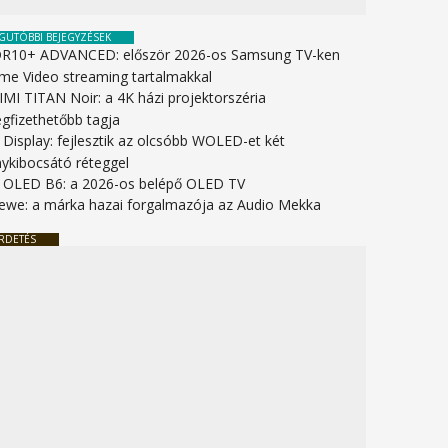
GUTÓBBI BEJEGYZÉSEK
R10+ ADVANCED: először 2026-os Samsung TV-ken
ime Video streaming tartalmakkal
IMI TITAN Noir: a 4K házi projektorszéria
gfizethetőbb tagja
 Display: fejlesztik az olcsóbb WOLED-et két
nykibocsátó réteggel
 OLED B6: a 2026-os belépő OLED TV
ewe: a márka hazai forgalmazója az Audio Mekka
RDETÉS