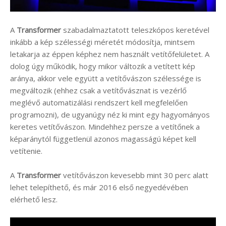
A
Transformer
szabadalmaztatott teleszkópos keretével
inkább a kép szélességi méretét módosítja, mintsem
letakarja az éppen képhez nem használt vetítőfelületet. A
dolog úgy működik, hogy mikor változik a vetített kép
aránya, akkor vele együtt a vetítővászon szélessége is
megváltozik (ehhez csak a vetítővásznat is vezérlő
meglévő automatizálási rendszert kell megfelelően
programozni), de ugyanúgy néz ki mint egy hagyományos
keretes vetítővászon. Mindehhez persze a vetítőnek a
képaránytól függetlenül azonos magasságú képet kell
vetítenie.
A
Transformer
vetítővászon kevesebb mint 30 perc alatt
lehet telepíthető, és már 2016 első negyedévében
elérhető lesz.