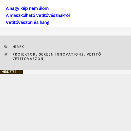
A nagy kép nem álom
A maszkolható vetítővásznakról
Vetítővászon és hang
KATEGÓRIÁK
HÍREK
CÍMKÉK
PROJEKTOR
,
SCREEN INNOVATIONS
,
VETÍTŐ
,
VETÍTŐVÁSZON
HIRDETÉS