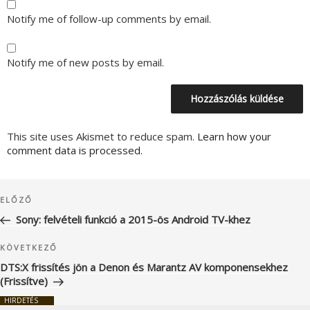
Notify me of follow-up comments by email.
Notify me of new posts by email.
This site uses Akismet to reduce spam.
Learn how your
comment data is processed.
Bejegyzés
Korábbi
ELŐZŐ
navigáció
bejegyzés
Sony: felvételi funkció a 2015-ös Android TV-khez
Következő
KÖVETKEZŐ
bejegyzés
DTS:X frissítés jön a Denon és Marantz AV komponensekhez
(Frissítve)
HIRDETÉS