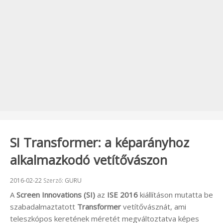
SI Transformer: a képarányhoz
alkalmazkodó vetítővászon
Beküldve:
2016-02-22
Szerző:
GURU
A
Screen Innovations (SI)
az
ISE 2016
kiállításon mutatta be
szabadalmaztatott
Transformer
vetítővásznát, ami
teleszkópos keretének méretét megváltoztatva képes