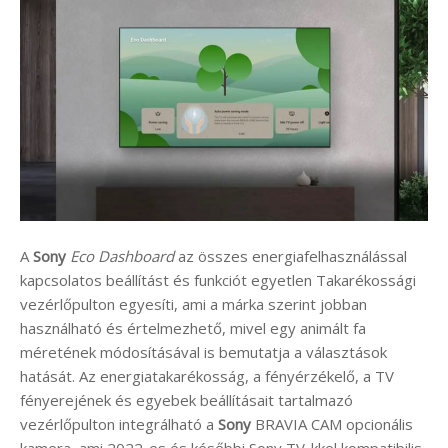
A
Sony
Eco Dashboard
az összes energiafelhasználással
kapcsolatos beállítást és funkciót egyetlen Takarékossági
vezérlőpulton egyesíti, ami a márka szerint jobban
használható és értelmezhető, mivel egy animált fa
méretének módosításával is bemutatja a választások
hatását. Az energiatakarékosság, a fényérzékelő, a TV
fényerejének és egyebek beállításait tartalmazó
vezérlőpulton integrálható a
Sony
BRAVIA CAM opcionális
kamera, ami 2022-es és későbbi Sony TV-kkel kompatibilis.