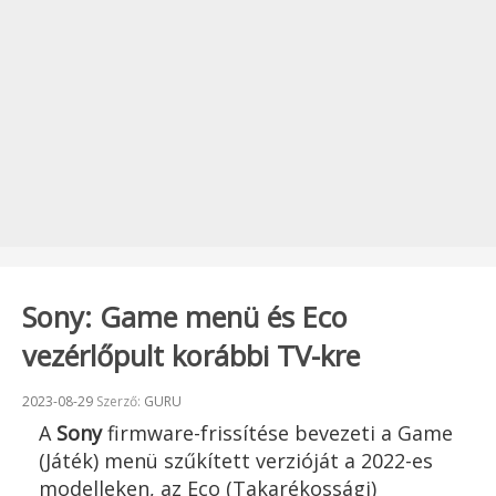
Sony: Game menü és Eco
vezérlőpult korábbi TV-kre
Beküldve:
2023-08-29
Szerző:
GURU
A
Sony
firmware-frissítése bevezeti a Game
(Játék) menü szűkített verzióját a 2022-es
modelleken, az Eco (Takarékossági)