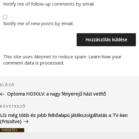
Notify me of follow-up comments by email.
Notify me of new posts by email.
This site uses Akismet to reduce spam.
Learn how your
comment data is processed.
Bejegyzés
Korábbi
ELŐZŐ
navigáció
bejegyzés
Optoma HD30LV: a nagy fényerejű házi vetítő
Következő
KÖVETKEZŐ
bejegyzés
LG: még több és jobb felhőalapú játékszolgáltatás a TV-ken
(Frissítve)
HIRDETÉS