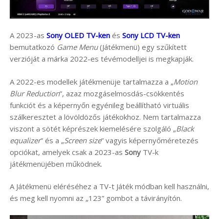
A 2023-as
Sony OLED TV-ken
és
Sony LCD TV-ken
bemutatkozó
Game Menu
(Játékmenü) egy szűkített
verzióját a márka 2022-es tévémodelljei is megkapják.
A 2022-es modellek játékmenüje tartalmazza a „
Motion
Blur Reduction
”, azaz mozgáselmosdás-csökkentés
funkciót és a képernyőn egyénileg beállítható virtuális
szálkeresztet a lövöldözős játékokhoz. Nem tartalmazza
viszont a sötét képrészek kiemelésére szolgáló „
Black
equalizer
” és a „
Screen size
” vagyis képernyőméretezés
opciókat, amelyek csak a 2023-as
Sony
TV-k
játékmenüjében működnek.
A Játékmenü eléréséhez a TV-t Játék módban kell használni,
és meg kell nyomni az „123” gombot a távirányítón.