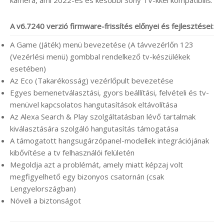
A v6.7240 verzió firmware-frissítés előnyei és fejlesztései:
A Game (Játék) menü bevezetése (A távvezérlőn 123
(Vezérlési menü) gombbal rendelkező tv-készülékek
esetében)
Az Eco (Takarékosság) vezérlőpult bevezetése
Egyes bemenetválasztási, gyors beállítási, felvételi és tv-
menüvel kapcsolatos hangutasítások eltávolítása
Az Alexa Search & Play szolgáltatásban lévő tartalmak
kiválasztására szolgáló hangutasítás támogatása
A támogatott hangsugárzópanel-modellek integrációjának
kibővítése a tv felhasználói felületén
Megoldja azt a problémát, amely miatt képzaj volt
megfigyelhető egy bizonyos csatornán (csak
Lengyelországban)
Növeli a biztonságot