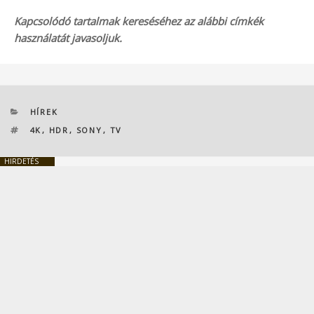
Kapcsolódó tartalmak kereséséhez az alábbi címkék
használatát javasoljuk.
KATEGÓRIÁK
HÍREK
CÍMKÉK
4K
,
HDR
,
SONY
,
TV
HIRDETÉS