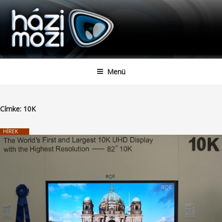
HAZIMOZI
Tartalomhoz
Menü
Címke:
10K
HÍREK