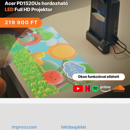
Impresszum
Médiaajánlat