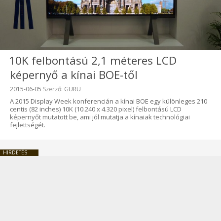
10K felbontású 2,1 méteres LCD
képernyő a kínai BOE-től
Beküldve:
2015-06-05
Szerző:
GURU
A 2015 Display Week konferencián a kínai BOE egy különleges 210
centis (82 inches) 10K (10.240 x 4.320 pixel) felbontású LCD
képernyőt mutatott be, ami jól mutatja a kínaiak technológiai
fejlettségét.
HIRDETÉS