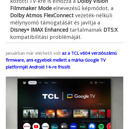
közötti TV-kre is elhozza a
Dolby Vision
Filmmaker Mode
elnevezésű képmódot, a
Dolby Atmos FlexConnect
vezeték-nélküli
mélynyomó támogatását és javítja a
Disney+
IMAX Enhanced
tartalmainak
DTS:X
kompatibilitási problémáját.
Januárban már elérhető volt
az a TCL v604 verziószámú
firmware, ami egyebek mellett a márka Google TV
platformját Android 14-re frissíti
.