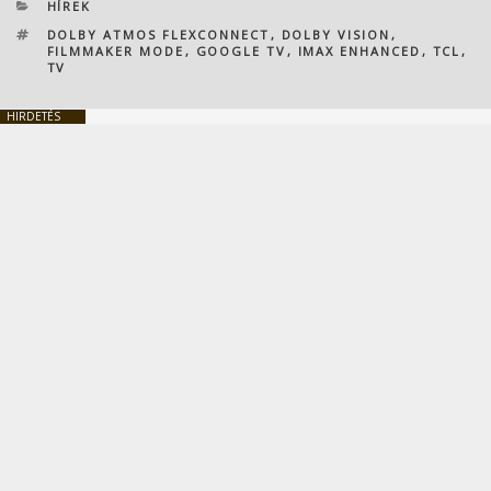
KATEGÓRIÁK
HÍREK
CÍMKÉK
DOLBY ATMOS FLEXCONNECT
,
DOLBY VISION
,
FILMMAKER MODE
,
GOOGLE TV
,
IMAX ENHANCED
,
TCL
,
TV
HIRDETÉS