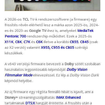
A 2026-os
TCL
TV-k rendszerszoftvere (a firmware) egy
frissítés révén elérhető lesz a márka azon 2025-ös, 2024-
es és 2023-as
Google TV
-ihez is, amelyeket
MediaTek
Pentonic 700
rendszerchip működtet. Ezek a 2025-ös
X11K
,
C8K
,
C7K
és
C6K
illetve a korábbi
C855
,
C845
(csak
az X2 verzió) valamint
X955, C955 és C805
szériájú
készülékek.
A v643 verziójú firmware bevezeti a
Dolby
sötét szobában
használatos legpontosabb képmódját
Dolby Vision
Filmmaker Mode
elnevezéssel. Ez lép a
Dolby Vision Dark
képmód helyébe.
Az új firmware egy régóta fennálló hibát is kijavít, ami a
Disney+
streamingszolgáltatás
IMAX Enhanced
tartalmainak
DTS:X
hangját érintette. A frissítés után a