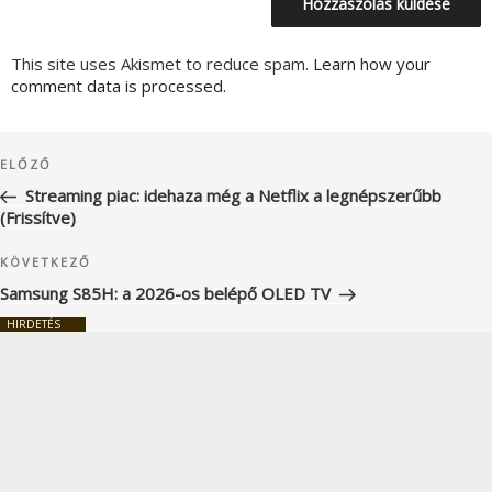
This site uses Akismet to reduce spam.
Learn how your
comment data is processed.
Bejegyzés
Korábbi
ELŐZŐ
navigáció
bejegyzés
Streaming piac: idehaza még a Netflix a legnépszerűbb
(Frissítve)
Következő
KÖVETKEZŐ
bejegyzés
Samsung S85H: a 2026-os belépő OLED TV
HIRDETÉS