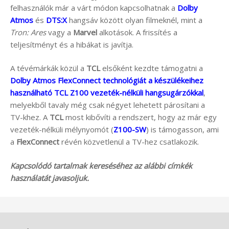
felhasználók már a várt módon kapcsolhatnak a
Dolby
Atmos
és
DTS:X
hangsáv között olyan filmeknél, mint a
Tron: Ares
vagy a
Marvel
alkotások. A frissítés a
teljesítményt és a hibákat is javítja.
A tévémárkák közül a
TCL
elsőként kezdte támogatni a
Dolby Atmos FlexConnect technológiát a készülékeihez
használható TCL Z100 vezeték-nélküli hangsugárzókkal
,
melyekből tavaly még csak négyet lehetett párosítani a
TV-khez. A
TCL
most kibővíti a rendszert, hogy az már egy
vezeték-nélküli mélynyomót (
Z100-SW
) is támogasson, ami
a
FlexConnect
révén közvetlenül a TV-hez csatlakozik.
Kapcsolódó tartalmak kereséséhez az alábbi címkék
használatát javasoljuk.