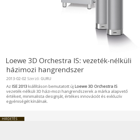
Loewe 3D Orchestra IS: vezeték-nélküli
házimozi hangrendszer
Beküldve:
2013-02-02
Szerző:
GURU
Az
ISE 2013
kiállításon bemutatott új
Loewe 3D Orchestra IS
vezeték-nélküli 3D házi-mozi hangrendszerek a márka alapvető
értékeit, minimalista designját, értékes innovációt és exkluzív
egyéniségét kínálnak.
HIRDETÉS