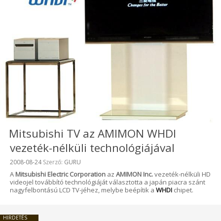
Mitsubishi TV az AMIMON WHDI
vezeték-nélküli technológiájával
Beküldve:
2008-08-24
Szerző:
GURU
A
Mitsubishi Electric Corporation
az
AMIMON Inc.
vezeték-nélküli HD
videojel továbbító technológiáját választotta a japán piacra szánt
nagyfelbontású LCD TV-jéhez, melybe beépítik a
WHDI
chipet.
HIRDETÉS