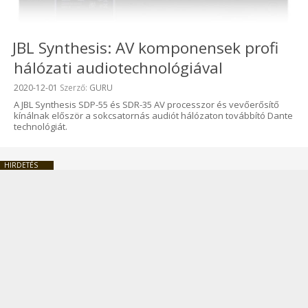
JBL Synthesis: AV komponensek profi
hálózati audiotechnológiával
Beküldve:
2020-12-01
Szerző:
GURU
A JBL Synthesis SDP-55 és SDR-35 AV processzor és vevőerősítő
kínálnak először a sokcsatornás audiót hálózaton továbbító Dante
technológiát.
HIRDETÉS