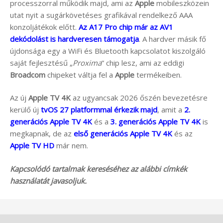
processzorral működik majd, ami az
Apple
mobileszközein
utat nyit a sugárkövetéses grafikával rendelkező AAA
konzoljátékok előtt.
Az A17 Pro chip már az AV1
dekódolást is hardveresen támogatja
. A hardver másik fő
újdonsága egy a WiFi és Bluetooth kapcsolatot kiszolgáló
saját fejlesztésű „
Proxima
” chip lesz, ami az eddigi
Broadcom
chipeket váltja fel a
Apple
termékeiben.
Az új
Apple TV 4K
az ugyancsak 2026 őszén bevezetésre
kerülő új
tvOS 27 platformmal érkezik majd
, amit a
2.
generációs Apple TV 4K
és a
3. generációs Apple TV 4K
is
megkapnak, de az
első generációs Apple TV 4K
és az
Apple TV HD
már nem.
Kapcsolódó tartalmak kereséséhez az alábbi címkék
használatát javasoljuk.