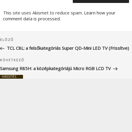
This site uses Akismet to reduce spam.
Learn how your
comment data is processed.
Bejegyzés
Korábbi
ELŐZŐ
navigáció
bejegyzés
TCL C8L: a felsőkategóriás Super QD-Mini LED TV (Frissítve)
Következő
KÖVETKEZŐ
bejegyzés
Samsung R85H: a középkategóriájú Micro RGB LCD TV
HIRDETÉS