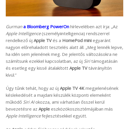
Gurman
a Bloomberg PowerOn
hírlevelében azt írja: „Az
Apple Intelligence
(személyiintelligencia) rendszerrel
rendelkező új
Apple TV
és a
HomePod mini
egyaránt
nagyon előrehaladott tesztelés alatt áll. „Meg lennék lepve,
ha idén sem jelenének meg. De jelentős változásokra ne
számítsunk ezekkel kapcsolatban, az új
Siri
támogatásán
és esetleg egy kissé átalakított
Apple TV
távirányítón
kívül.”
Úgy tűnik tehát, hogy az új
Apple TV 4K
megjelenésének
késlekedését a majdani készülék központi elemeként
működő
Siri AI
okozza, ami várhatóan ősszel kerül
bevezetésre az
Apple
eszközökoszisztémájában más
Apple Intelligence
fejlesztésekkel együtt.