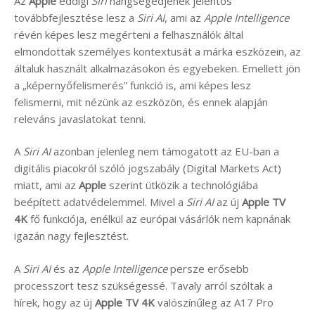
Az
Apple
eddigi
Siri
hangsegédjének jelentős
továbbfejlesztése lesz a
Siri AI
, ami az
Apple Intelligence
révén képes lesz megérteni a felhasználók által
elmondottak személyes kontextusát a márka
eszközein, az
általuk használt alkalmazásokon és egyebeken. Emellett jön
a „képernyőfelismerés” funkció is, ami képes lesz
felismerni, mit nézünk az eszközön, és ennek alapján
releváns javaslatokat tenni.
A
Siri AI
azonban jelenleg nem támogatott az EU-ban a
digitális piacokról szóló jogszabály (Digital Markets Act)
miatt, ami az
Apple
szerint ütközik a technológiába
beépített adatvédelemmel. Mivel a
Siri AI
az új
Apple TV
4K
fő funkciója, enélkül az európai vásárlók nem kapnának
igazán nagy fejlesztést.
A
Siri AI
és az
Apple Intelligence
persze erősebb
processzort tesz szükségessé. Tavaly arról szóltak a
hírek, hogy az új
Apple TV 4K
valószínűleg az A17 Pro