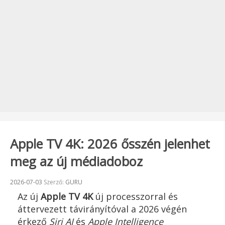
Apple TV 4K: 2026 ősszén jelenhet
meg az új médiadoboz
Beküldve:
2026-07-03
Szerző:
GURU
Az új
Apple TV 4K
új processzorral és
áttervezett távirányítóval a 2026 végén
érkező
Siri AI
és
Apple Intelligence