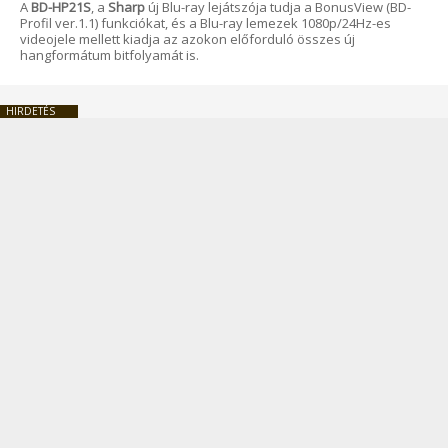
A
BD-HP21S
, a
Sharp
új Blu-ray lejátszója tudja a BonusView (BD-
Profil ver.1.1) funkciókat, és a Blu-ray lemezek 1080p/24Hz-es
videojele mellett kiadja az azokon előforduló összes új
hangformátum bitfolyamát is.
HIRDETÉS