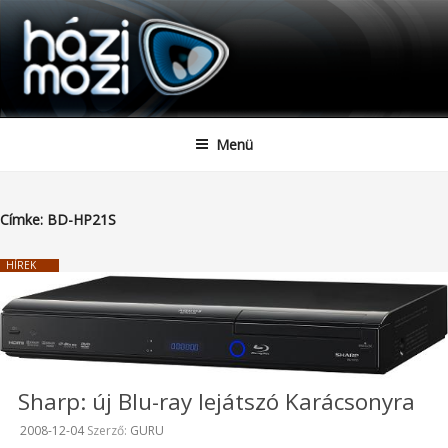
HAZIMOZI
Tartalomhoz
Menü
Címke:
BD-HP21S
HÍREK
Sharp: új Blu-ray lejátszó Karácsonyra
Beküldve:
2008-12-04
Szerző:
GURU