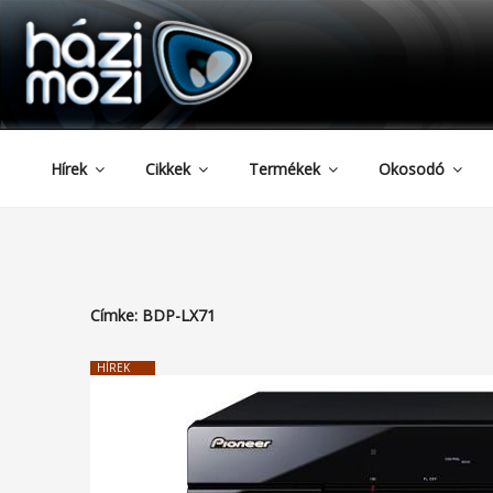
HAZIMOZI
Tartalomhoz
Hírek
Cikkek
Termékek
Okosodó
Címke:
BDP-LX71
HÍREK