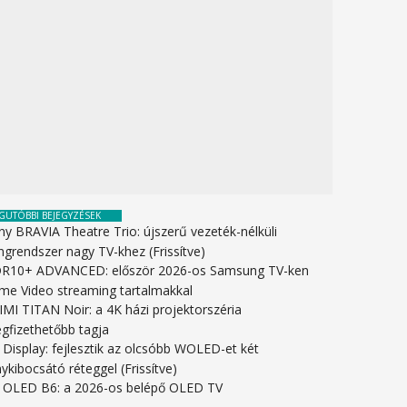
GUTÓBBI BEJEGYZÉSEK
ny BRAVIA Theatre Trio: újszerű vezeték-nélküli
ngrendszer nagy TV-khez (Frissítve)
R10+ ADVANCED: először 2026-os Samsung TV-ken
ime Video streaming tartalmakkal
IMI TITAN Noir: a 4K házi projektorszéria
gfizethetőbb tagja
 Display: fejlesztik az olcsóbb WOLED-et két
ykibocsátó réteggel (Frissítve)
 OLED B6: a 2026-os belépő OLED TV