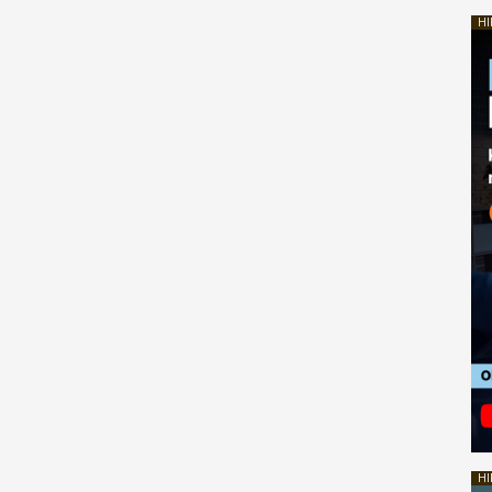
HI
HI