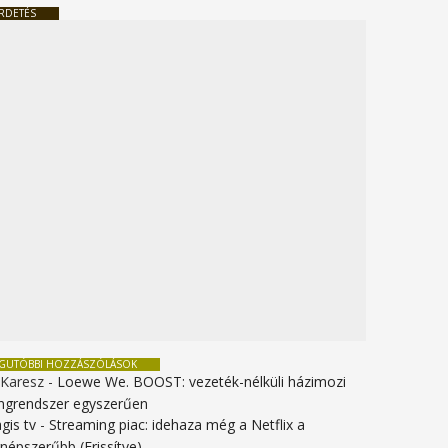
RDETÉS
EGUTÓBBI HOZZÁSZÓLÁSOK
 Karesz
-
Loewe We. BOOST: vezeték-nélküli házimozi
ngrendszer egyszerűen
gis tv
-
Streaming piac: idehaza még a Netflix a
gnépszerűbb (Frissítve)