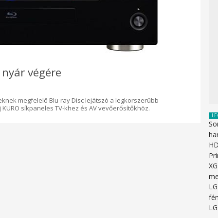
a nyár végére
knek megfelelő Blu-ray Disc lejátszó a legkorszerűbb
 új KURO síkpaneles TV-khez és AV vevőerősítőkhöz.
LE
So
ha
HD
Pr
XG
me
LG
fén
LG