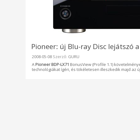
Pioneer: új Blu-ray Disc lejátszó 
Beküldve:
2008-05-08
Szerző:
GURU
A
Pioneer BDP-LX71
BonusView (Profile 1.1) követelménye
technológiákat ígéri, és tökéletesen illeszkedik majd az