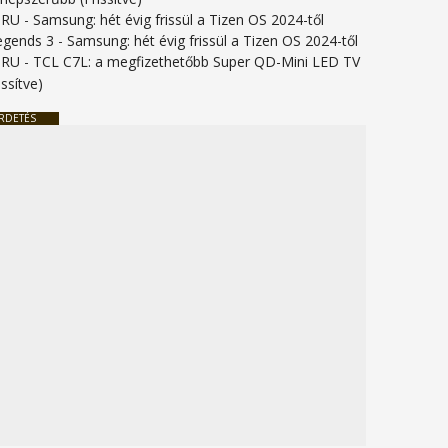
URU
-
Samsung: hét évig frissül a Tizen OS 2024-től
legends 3
-
Samsung: hét évig frissül a Tizen OS 2024-től
URU
-
TCL C7L: a megfizethetőbb Super QD-Mini LED TV
issítve)
RDETÉS