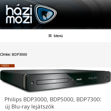
HAZIMOZI
Tartalomhoz
Menü
Címke:
BDP3000
HÍREK
Philips BDP3000, BDP5000, BDP7300:
új Blu-ray lejátszók