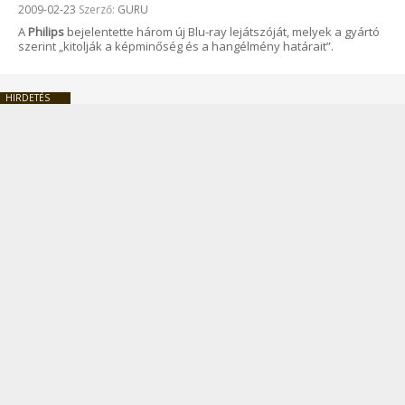
Beküldve:
2009-02-23
Szerző:
GURU
A
Philips
bejelentette három új Blu-ray lejátszóját, melyek a gyártó
szerint „kitolják a képminőség és a hangélmény határait”.
HIRDETÉS