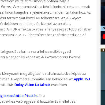
tartalom műfaját felismerve optimalizálja a
 Picture Pro
optimalizálja a kép különböző részeit, annak
sal finomhangolva a jeleneteket, minden tartalomhoz. Az
tású tartalmakat közel 4K felbontásra. Az
AI Object
érdekében azonosítja és kiemeli az arcokat,
meit. A HDR effektusokat és a fényességet több zónában
ptimalizálja. A TV-k beépített hangszóróin pedig az
AI
HI
elligenciát alkalmazva a felhasználók egyedi
tani a hangot és képet az
AI Picture/Sound Wizard
 környezeti megvilágításhoz alkalmazkodva képes az
 filmet. A képmód automatikusan bekapcsol az
Apple TV+
zott akár
Dolby Vision tartalmak
esetében.
ig biztosított a frissítés
és a
gyebekhez való egyszerű hozzáférés mellett az