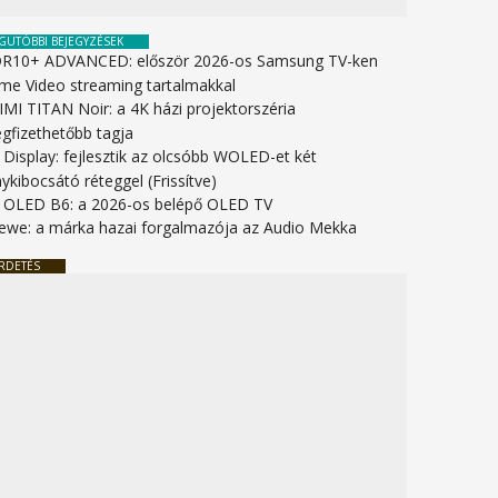
GUTÓBBI BEJEGYZÉSEK
R10+ ADVANCED: először 2026-os Samsung TV-ken
ime Video streaming tartalmakkal
IMI TITAN Noir: a 4K házi projektorszéria
gfizethetőbb tagja
 Display: fejlesztik az olcsóbb WOLED-et két
ykibocsátó réteggel (Frissítve)
 OLED B6: a 2026-os belépő OLED TV
ewe: a márka hazai forgalmazója az Audio Mekka
RDETÉS