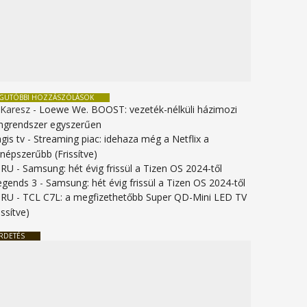
EGUTÓBBI HOZZÁSZÓLÁSOK
 Karesz
-
Loewe We. BOOST: vezeték-nélküli házimozi
ngrendszer egyszerűen
gis tv
-
Streaming piac: idehaza még a Netflix a
gnépszerűbb (Frissítve)
URU
-
Samsung: hét évig frissül a Tizen OS 2024-től
legends 3
-
Samsung: hét évig frissül a Tizen OS 2024-től
URU
-
TCL C7L: a megfizethetőbb Super QD-Mini LED TV
issítve)
RDETÉS