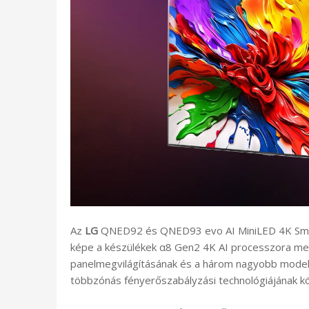
Az
LG
QNED92 és QNED93 evo AI MiniLED 4K Smart
képe a készülékek α8 Gen2 4K AI processzora mest
panelmegvilágításának és a három nagyobb mode
többzónás fényerőszabályzási technológiájának k