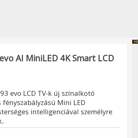
HI
vo AI MiniLED 4K Smart LCD
 evo LCD TV-k új színalkotó
s fényszabályzású Mini LED
terséges intelligenciával személyre
k.