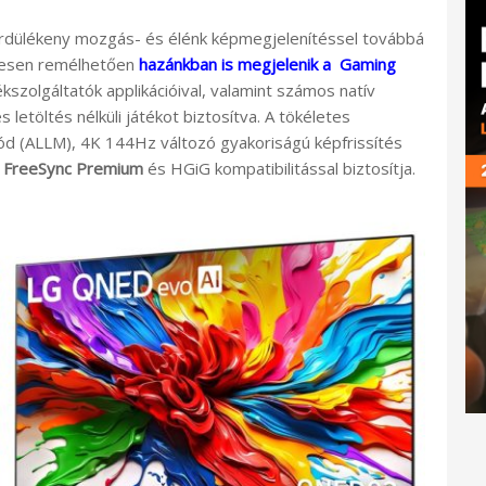
dülékeny mozgás- és élénk képmegjelenítéssel továbbá
videsen remélhetően
hazánkban is megjelenik a Gaming
ékszolgáltatók applikációival, valamint számos natív
 letöltés nélküli játékot biztosítva. A tökéletes
ód (ALLM), 4K 144Hz változó gyakoriságú képfrissítés
FreeSync Premium
és HGiG kompatibilitással biztosítja.