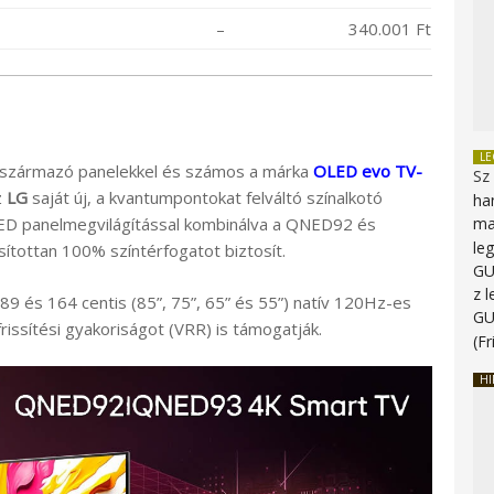
–
340.001 Ft
L
ól származó panelekkel és számos a márka
OLED evo TV-
Sz
z
LG
saját új, a kvantumpontokat felváltó színalkotó
ha
ma
LED panelmegvilágítással kombinálva a QNED92 és
le
úsítottan 100% színtérfogatot biztosít.
G
z 
és 164 centis (85”, 75”, 65” és 55”) natív 120Hz-es
G
rissítési gyakoriságot (VRR) is támogatják.
(Fr
HI