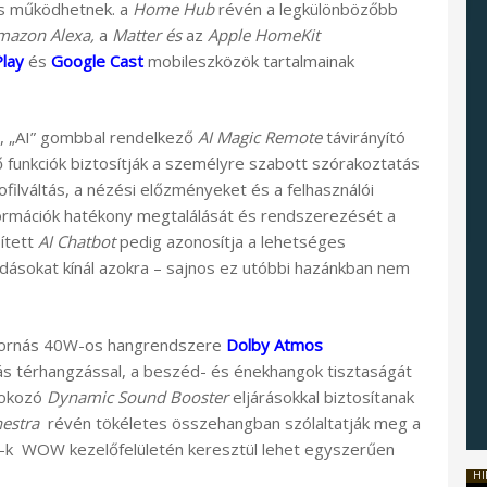
is működhetnek. a
Home Hub
révén a legkülönbözőbb
azon Alexa,
a
Matter és
az
Apple HomeKit
Play
és
Google Cast
mobileszközök tartalmainak
ó, „AI” gombbal rendelkező
AI Magic Remote
távirányító
 funkciók biztosítják a személyre szabott szórakoztatás
filváltás, a nézési előzményeket és a felhasználói
formációk hatékony megtalálását és rendszerezését a
pített
AI Chatbot
pedig azonosítja a lehetséges
ldásokat kínál azokra – sajnos ez utóbbi hazánkban nem
tornás 40W-os hangrendszere
Dolby Atmos
nás térhangzással, a beszéd- és énekhangok tisztaságát
 fokozó
Dynamic Sound Booster
eljárásokkal biztosítanak
estra
révén tökéletes összehangban szólaltatják meg a
V-k WOW kezelőfelületén keresztül lehet egyszerűen
HI