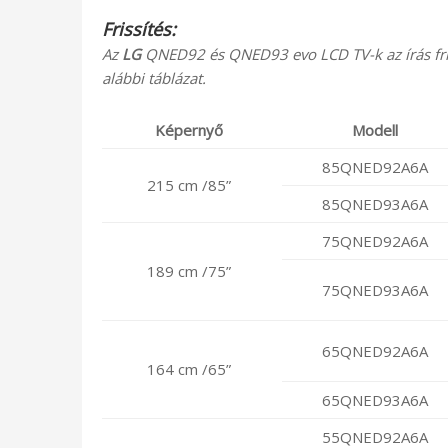
Frissítés:
Az
LG
QNED92 és QNED93 evo LCD TV-k az írás friss
alábbi táblázat.
Képernyő
Modell
85QNED92A6A
215 cm /85”
85QNED93A6A
75QNED92A6A
189 cm /75”
75QNED93A6A
65QNED92A6A
164 cm /65”
65QNED93A6A
55QNED92A6A