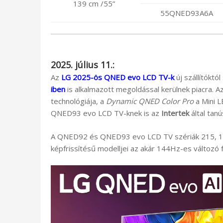
139 cm /55”
55QNED93A6A
2025. július 11.:
Az
LG 2025-ös
QNED evo LCD TV-k
új szállítókt
iben
is alkalmazott megoldással kerülnek piacra. A
technológiája, a
Dynamic QNED Color
Pro
a Mini 
QNED93 evo LCD TV-knek is az
Intertek
által tan
A QNED92 és QNED93 evo LCD TV szériák 215, 189 
képfrissítésű modelljei az akár 144Hz-es változó f