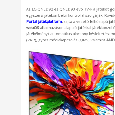
Az
LG
QNED92 és QNED93 evo TV-k a játékot gör
egyszerű játékon belüli kontrollal szolgálják. Rö
Portal játékplatform
, rajta a vezető felhőalapú ját
webOS
alkalmazáson alapuló játékkal játékkonzol és
játékélményt automatikus alacsony késleltetési m
(VRR), gyors médiakapcsolás (QMS) valamint
AMD 