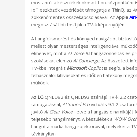
mostantól a készülékek okosotthon-központként 
IoT eszközök vezérlését támogatja a
ThinQ
,
az
Am
zökkenőmentes összekapcsolásával. Az
Apple
Air
megosztását biztosítják a TV-k képernyőjén.
A hangfelismerést és könnyed navigációt biztosít
mellett olyan mesterséges intelligenciával működő
élményét, mint a
AI Voice ID
hangazonosítás és pro
szokásokat elemző
AI Concierge
. Az összetett in
TV-kbe integrált
Microsoft
Copilot
is segíti, a beé
felhasználói kihívásokat és időben hatékony mego
működik.
Az
LG
QNED92 és QNED93 szériájú TV-k 2.2 csa
támogatással,
AI Sound Pro
virtuális 9.1.2 csator
javító
AI Clear Voice
illetve a hangzás dinamikáját
teljesebb hangélményt. A készülékek a
WOW Orch
hangot a márka hangprojektoraival, melyeket a T
távirányítani.