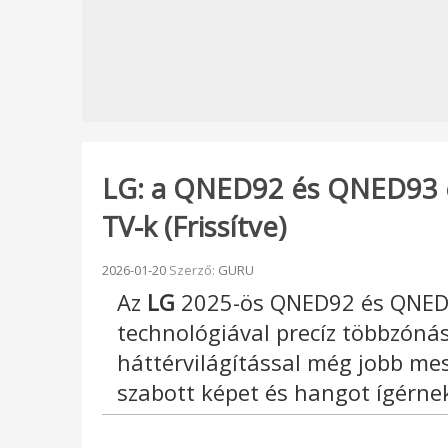
LG: a QNED92 és QNED93 e
TV-k (Frissítve)
Beküldve:
2026-01-20
Szerző:
GURU
Az
LG
2025-ös QNED92 és QNED93
technológiával precíz többzóná
háttérvilágítással még jobb mes
szabott képet és hangot ígérne