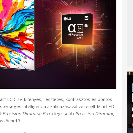
HI
 LCD TV-k fényes, részletes, kontrasztos és pontos
erséges intelligencia alkalmazásával vezérelt Mini LED
ll
Precision Dimming Pro
a legkisebb
Precision Dimming
öszönhető.