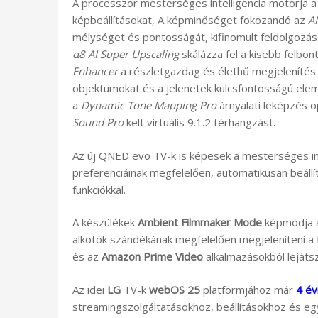
A processzor mesterséges intelligencia motorja a 
képbeállításokat, A képminőséget fokozandó az
AI
mélységet és pontosságát, kifinomult feldolgozás
α8 AI Super Upscaling
skálázza fel a kisebb felbon
Enhancer
a részletgazdag és élethű megjelenítés 
objektumokat és a jelenetek kulcsfontosságú ele
a
Dynamic Tone Mapping Pro
árnyalati leképzés o
Sound Pro
kelt virtuális 9.1.2 térhangzást.
Az új QNED evo TV-k is képesek a mesterséges int
preferenciáinak megfelelően, automatikusan beállí
funkciókkal.
A készülékek
Ambient Filmmaker Mode
képmódja a
alkotók szándékának megfelelően megjeleníteni a
és az
Amazon Prime Video
alkalmazásokból lejáts
Az idei
LG
TV-k
webOS 25
platformjához már
4 év
streamingszolgáltatásokhoz, beállításokhoz és e