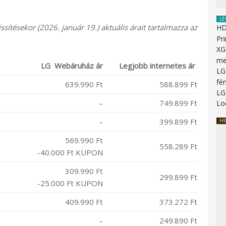
LE
ítésekor (2026. január 19.) aktuális árait tartalmazza az
HD
Pr
XG
me
LG Webáruház ár
Legjobb internetes ár
LG
fén
639.990 Ft
588.899 Ft
LG
–
749.899 Ft
Lo
–
399.899 Ft
HI
569.990 Ft
558.289 Ft
-40.000 Ft KUPON
309.990 Ft
299.899 Ft
-25.000 Ft KUPON
409.990 Ft
373.272 Ft
–
249.890 Ft