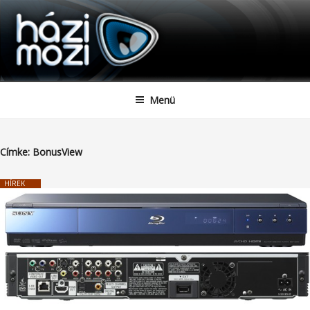
HAZIMOZI
Tartalomhoz
Menü
Címke:
BonusView
HÍREK