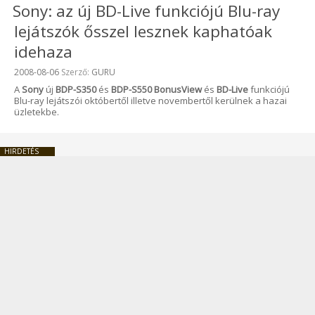
Sony: az új BD-Live funkciójú Blu-ray
lejátszók ősszel lesznek kaphatóak
idehaza
Beküldve:
2008-08-06
Szerző:
GURU
A
Sony
új
BDP-S350
és
BDP-S550
BonusView
és
BD-Live
funkciójú
Blu-ray lejátszói októbertől illetve novembertől kerülnek a hazai
üzletekbe.
HIRDETÉS