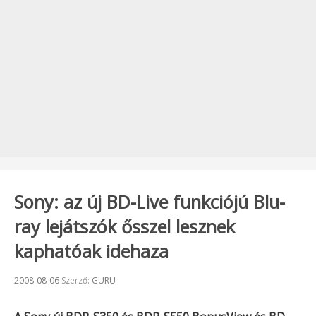
Sony: az új BD-Live funkciójú Blu-
ray lejátszók ősszel lesznek
kaphatóak idehaza
Beküldve:
2008-08-06
Szerző:
GURU