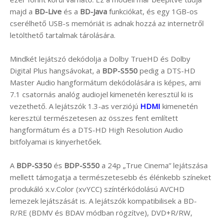
majd a
BD-Live
és a
BD-Java
funkciókat, és egy 1GB-os
cserélhető USB-s memóriát is adnak hozzá az internetről
letölthető tartalmak tárolására.
Mindkét lejátszó dekódolja a Dolby TrueHD és Dolby
Digital Plus hangsávokat, a
BDP-S550
pedig a DTS-HD
Master Audio hangformátum dekódolására is képes, ami
7.1 csatornás analóg audiojel kimenetén keresztül ki is
vezethető. A lejátszók 1.3-as verziójú
HDMI
kimenetén
keresztül természetesen az összes fent említett
hangformátum és a DTS-HD High Resolution Audio
bitfolyamai is kinyerhetőek.
A
BDP-S350
és
BDP-S550
a 24p „True Cinema” lejátszása
mellett támogatja a természetesebb és élénkebb színeket
produkáló x.v.Color (xvYCC) színtérkódolású AVCHD
lemezek lejátszását is. A lejátszók kompatibilisek a BD-
R/RE (BDMV és BDAV módban rögzítve), DVD+R/RW,