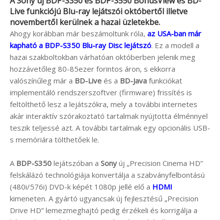
A
Sony
új
BDP-S350
és
BDP-S550
BonusView
és
BD-
Live
funkciójú Blu-ray lejátszói októbertől illetve
novembertől kerülnek a hazai üzletekbe.
Ahogy korábban már beszámoltunk róla,
az USA-ban már
kapható a BDP-S350 Blu-ray Disc lejátszó
. Ez a modell a
hazai szakboltokban várhatóan októberben jelenik meg
hozzávetőleg 80-85ezer forintos áron, s ekkorra
valószínűleg már a
BD-Live
és a
BD-Java
funkciókat
implementáló rendszerszoftver (firmware) frissítés is
feltölthető lesz a lejátszókra, mely a további internetes
akár interaktív szórakoztató tartalmak nyújtotta élménnyel
teszik teljessé azt. A további tartalmak egy opcionális USB-
s memóriára tölthetőek le.
A
BDP-S350
lejátszóban a
Sony
új „Precision Cinema HD”
felskálázó technológiája konvertálja a szabványfelbontású
(480i/576i) DVD-k képét 1080p jellé elő a
HDMI
kimeneten. A gyártó ugyancsak új fejlesztésű „Precision
Drive HD” lemezmeghajtó pedig érzékeli és korrigálja a