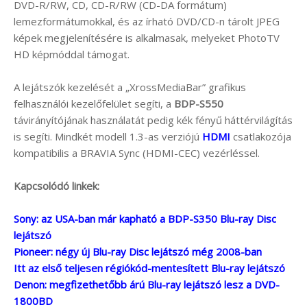
DVD-R/RW, CD, CD-R/RW (CD-DA formátum)
lemezformátumokkal, és az írható DVD/CD-n tárolt JPEG
képek megjelenítésére is alkalmasak, melyeket PhotoTV
HD képmóddal támogat.
A lejátszók kezelését a „XrossMediaBar” grafikus
felhasználói kezelőfelület segíti, a
BDP-S550
távirányítójának használatát pedig kék fényű háttérvilágítás
is segíti. Mindkét modell 1.3-as verziójú
HDMI
csatlakozója
kompatibilis a BRAVIA Sync (HDMI-CEC) vezérléssel.
Kapcsolódó linkek:
Sony: az USA-ban már kapható a BDP-S350 Blu-ray Disc
lejátszó
Pioneer: négy új Blu-ray Disc lejátszó még 2008-ban
Itt az első teljesen régiókód-mentesített Blu-ray lejátszó
Denon: megfizethetőbb árú Blu-ray lejátszó lesz a DVD-
1800BD