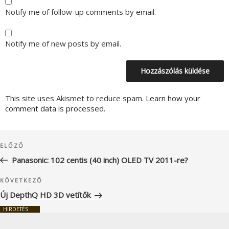
Notify me of follow-up comments by email.
Notify me of new posts by email.
This site uses Akismet to reduce spam.
Learn how your
comment data is processed.
Bejegyzés
Korábbi
ELŐZŐ
navigáció
bejegyzés
Panasonic: 102 centis (40 inch) OLED TV 2011-re?
Következő
KÖVETKEZŐ
bejegyzés
Új DepthQ HD 3D vetítők
HIRDETÉS