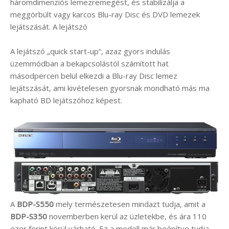
háromdimenziós lemezremegést, és stabilizálja a
meggörbült vagy karcos Blu-ray Disc és DVD lemezek
lejátszását. A lejátszó
A lejátszó „quick start-up”, azaz gyors indulás
üzemmódban a bekapcsolástól számított hat
másodpercen belül elkezdi a Blu-ray Disc lemez
lejátszását, ami kivételesen gyorsnak mondható más ma
kapható BD lejátszóhoz képest.
A
BDP-S550
mely természetesen mindazt tudja, amit a
BDP-S350
novemberben kerül az üzletekbe, és ára 110
ezer forint körül várható. Ez a modell már beépítve tudja