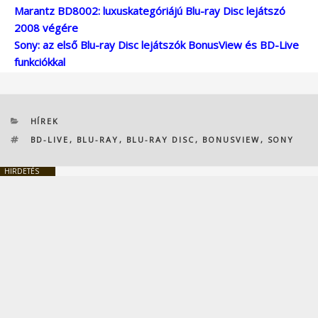
Marantz BD8002: luxuskategóriájú Blu-ray Disc lejátszó
2008 végére
Sony: az első Blu-ray Disc lejátszók BonusView és BD-Live
funkciókkal
KATEGÓRIÁK
HÍREK
CÍMKÉK
BD-LIVE
,
BLU-RAY
,
BLU-RAY DISC
,
BONUSVIEW
,
SONY
HIRDETÉS