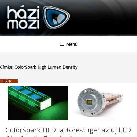
HAZIMOZI
Tartalomhoz
Menü
Címke:
ColorSpark High Lumen Density
HÍREK
ColorSpark HLD: áttörést ígér az új LED