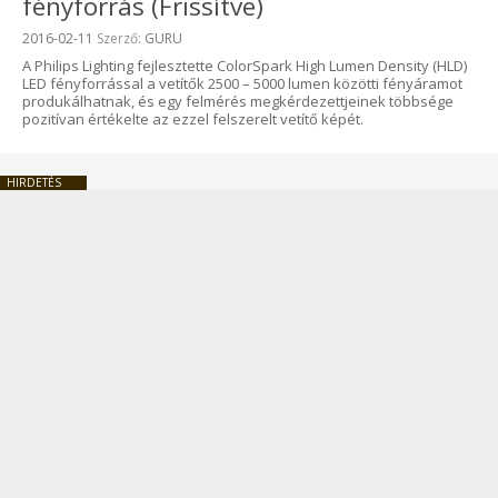
fényforrás (Frissítve)
Beküldve:
2016-02-11
Szerző:
GURU
A Philips Lighting fejlesztette ColorSpark High Lumen Density (HLD)
LED fényforrással a vetítők 2500 – 5000 lumen közötti fényáramot
produkálhatnak, és egy felmérés megkérdezettjeinek többsége
pozitívan értékelte az ezzel felszerelt vetítő képét.
HIRDETÉS