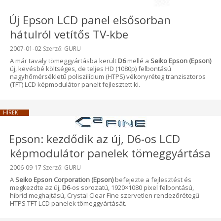
Új Epson LCD panel elsősorban
hátulról vetítős TV-kbe
Beküldve:
2007-01-02
Szerző:
GURU
A már tavaly tömeggyártásba került
D6
mellé a
Seiko Epson (Epson)
új, kevésbé költséges, de teljes HD (1080p) felbontású
nagyhőmérsékletű poliszilícium (HTPS) vékonyréteg tranzisztoros
(TFT) LCD képmodulátor panelt fejlesztett ki.
HÍREK
Epson: kezdődik az új, D6-os LCD
képmodulátor panelek tömeggyártása
Beküldve:
2006-09-17
Szerző:
GURU
A
Seiko Epson Corporation (Epson)
befejezte a fejlesztést és
megkezdte az új,
D6
-os sorozatú, 1920×1080 pixel felbontású,
hibrid meghajtású, Crystal Clear Fine szervetlen rendezőrétegű
HTPS TFT LCD panelek tömeggyártását.