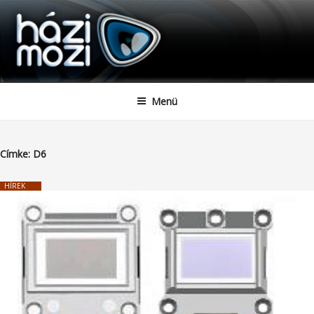
HAZIMOZI
Tartalomhoz
Menü
Címke:
D6
HÍREK