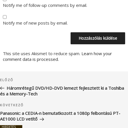
Notify me of follow-up comments by email.
Notify me of new posts by email.
This site uses Akismet to reduce spam.
Learn how your
comment data is processed.
Bejegyzés
Korábbi
ELŐZŐ
navigáció
bejegyzés
Háromrétegű DVD/HD-DVD lemezt fejlesztett ki a Toshiba
és a Memory-Tech
Következő
KÖVETKEZŐ
bejegyzés
Panasonic: a CEDIA-n bemutatkozott a 1080p felbontású PT-
AE1000 LCD vetítő
HIRDETÉS