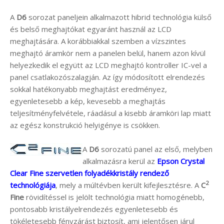
A
D6
sorozat paneljein alkalmazott hibrid technológia külső
és belső meghajtókat egyaránt használ az LCD
meghajtására. A korábbiakkal szemben a vízszintes
meghajtó áramkör nem a panelen belül, hanem azon kívül
helyezkedik el együtt az LCD meghajtó kontroller IC-vel a
panel csatlakozószalagján. Az így módosított elrendezés
sokkal hatékonyabb meghajtást eredményez,
egyenletesebb a kép, kevesebb a meghajtás
teljesítményfelvétele, ráadásul a kisebb áramköri lap miatt
az egész konstrukció helyigénye is csökken.
A
D6
sorozatú panel az első, melyben
alkalmazásra kerül az
Epson Crystal
Clear Fine szervetlen folyadékkristály rendező
2
technológiája
, mely a múltévben került kifejlesztésre. A
C
Fine
rövidítéssel is jelölt technológia miatt homogénebb,
pontosabb kristályelrendezés egyenletesebb és
tökéletesebb fényzárást biztosít, ami jelentősen járul