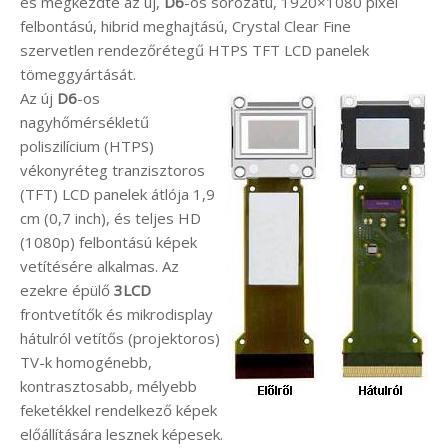
és megkezdte az új,
D6
-os sorozatú, 1920×1080 pixel
felbontású, hibrid meghajtású, Crystal Clear Fine
szervetlen rendezőrétegű HTPS TFT LCD panelek
tömeggyártását.
Az új
D6
-os
nagyhőmérsékletű
poliszilícium (HTPS)
vékonyréteg tranzisztoros
(TFT) LCD panelek átlója 1,9
cm (0,7 inch), és teljes HD
(1080p) felbontású képek
vetítésére alkalmas. Az
ezekre épülő
3LCD
frontvetítők és mikrodisplay
hátulról vetítős (projektoros)
TV-k homogénebb,
kontrasztosabb, mélyebb
feketékkel rendelkező képek
előállítására lesznek képesek.