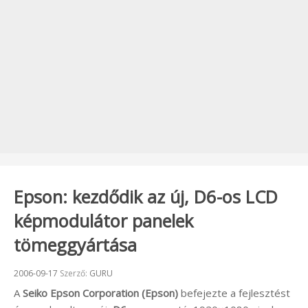
Epson: kezdődik az új, D6-os LCD
képmodulátor panelek
tömeggyártása
Beküldve:
2006-09-17
Szerző:
GURU
A
Seiko Epson Corporation (Epson)
befejezte a fejlesztést