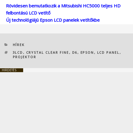
Rövidesen bemutatkozik a Mitsubishi HC5000 teljes HD
felbontású LCD vetítő
Új technológiájú Epson LCD panelek vetítőkbe
KATEGÓRIÁK
HÍREK
CÍMKÉK
3LCD
,
CRYSTAL CLEAR FINE
,
D6
,
EPSON
,
LCD PANEL
,
PROJEKTOR
HIRDETÉS