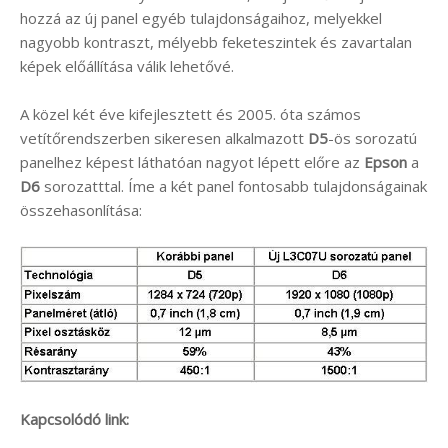
hozzá az új panel egyéb tulajdonságaihoz, melyekkel
nagyobb kontraszt, mélyebb feketeszintek és zavartalan
képek előállítása válik lehetővé.
A közel két éve kifejlesztett és 2005. óta számos
vetítőrendszerben sikeresen alkalmazott
D5
-ös sorozatú
panelhez képest láthatóan nagyot lépett előre az
Epson
a
D6
sorozatttal. Íme a két panel fontosabb tulajdonságainak
összehasonlítása:
Kapcsolódó link: