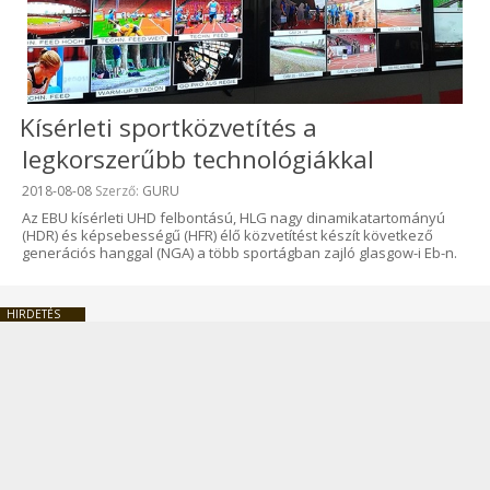
Kísérleti sportközvetítés a
legkorszerűbb technológiákkal
Beküldve:
2018-08-08
Szerző:
GURU
Az EBU kísérleti UHD felbontású, HLG nagy dinamikatartományú
(HDR) és képsebességű (HFR) élő közvetítést készít következő
generációs hanggal (NGA) a több sportágban zajló glasgow-i Eb-n.
HIRDETÉS