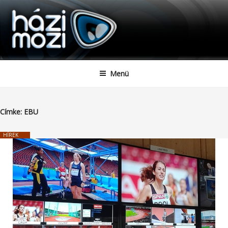
HAZIMOZI
Tartalomhoz
Menü
Címke:
EBU
HÍREK