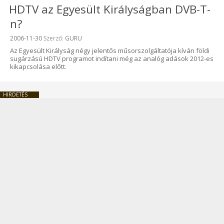
HDTV az Egyesült Királyságban DVB-T-
n?
Beküldve:
2006-11-30
Szerző:
GURU
Az Egyesült Királyság négy jelentős műsorszolgáltatója kíván földi
sugárzású HDTV programot indítani még az analóg adások 2012-es
kikapcsolása előtt.
HIRDETÉS