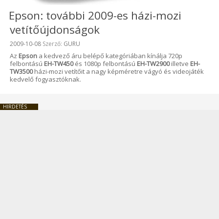
Epson: további 2009-es házi-mozi
vetítőújdonságok
Beküldve:
2009-10-08
Szerző:
GURU
Az
Epson
a kedvező áru belépő kategóriában kínálja 720p
felbontású
EH-TW450
és 1080p felbontású
EH-TW2900
illetve
EH-
TW3500
házi-mozi vetítőit a nagy képméretre vágyó és videojáték
kedvelő fogyasztóknak.
HIRDETÉS