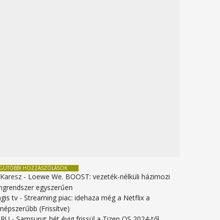
EGUTÓBBI HOZZÁSZÓLÁSOK
 Karesz
-
Loewe We. BOOST: vezeték-nélküli házimozi
ngrendszer egyszerűen
gis tv
-
Streaming piac: idehaza még a Netflix a
gnépszerűbb (Frissítve)
URU
-
Samsung: hét évig frissül a Tizen OS 2024-től