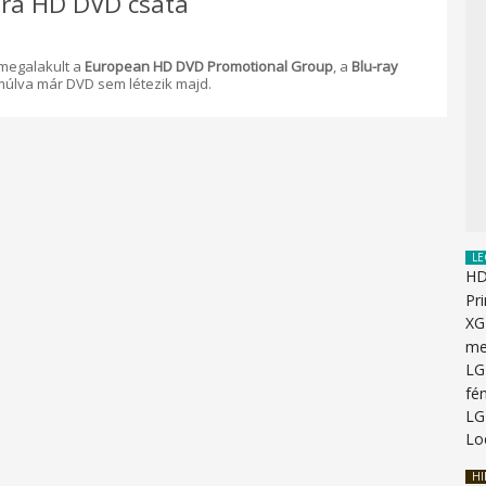
ntra HD DVD csata
 megalakult a
European HD DVD Promotional Group
, a
Blu-ray
múlva már DVD sem létezik majd.
LE
HD
Pr
XG
me
LG
fén
LG
Lo
HI