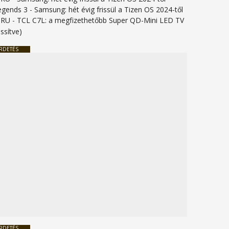
legends 3
-
Samsung: hét évig frissül a Tizen OS 2024-től
URU
-
TCL C7L: a megfizethetőbb Super QD-Mini LED TV
issítve)
RDETÉS
RDETÉS