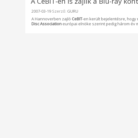
A CeBIT-en is zajlik a Blu-ray ko
Beküldve:
2007-03-19
Szerző:
GURU
A Hannoverben zajló
CeBIT
-en került bejelentésre, hogy
Disc Association
európai elnöke szerint pedig három év 