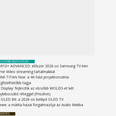
GUTÓBBI BEJEGYZÉSEK
R10+ ADVANCED: először 2026-os Samsung TV-ken
ime Video streaming tartalmakkal
IMI TITAN Noir: a 4K házi projektorszéria
gfizethetőbb tagja
 Display: fejlesztik az olcsóbb WOLED-et két
ykibocsátó réteggel (Frissítve)
 OLED B6: a 2026-os belépő OLED TV
ewe: a márka hazai forgalmazója az Audio Mekka
RDETÉS