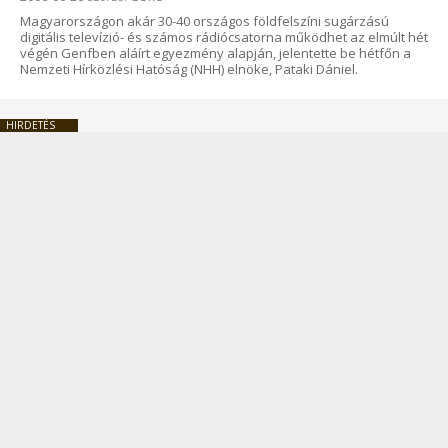
Magyarországon akár 30-40 országos földfelszíni sugárzású
digitális televízió- és számos rádiócsatorna működhet az elmúlt hét
végén Genfben aláírt egyezmény alapján, jelentette be hétfőn a
Nemzeti Hírközlési Hatóság (NHH) elnöke, Pataki Dániel.
HIRDETÉS