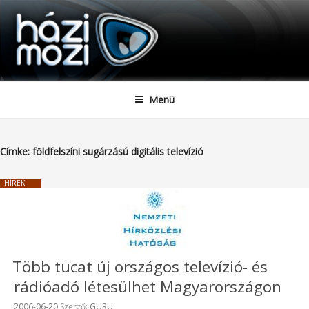
HAZIMOZI
Tartalomhoz
Menü
Címke:
földfelszíni sugárzású digitális televízió
HÍREK
Több tucat új országos televízió- és
rádióadó létesülhet Magyarországon
Beküldve:
2006-06-20
Szerző:
GURU