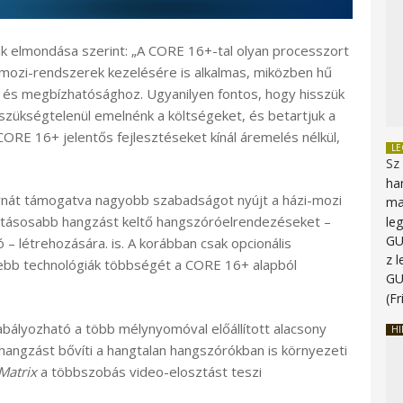
k elmondása szerint: „A CORE 16+-tal olyan processzort
zimozi-rendszerek kezelésére is alkalmas, miközben hű
z és megbízhatósághoz. Ugyanilyen fontos, hogy hisszük
 szükségtelenül emelnénk a költségeket, és betartjuk a
ORE 16+ jelentős fejlesztéseket kínál áremelés nélkül,
L
Sz
ha
rnát támogatva nagyobb szabadságot nyújt a házi-mozi
ma
hatásosabb hangzást keltő hangszóróelrendezéseket –
le
G
ó – létrehozására. is. A korábban csak opcionális
z 
tebb technológiák többségét a CORE 16+ alapból
G
(Fr
bályozható a több mélynyomóval előállított alacsony
HI
 hangzást bővíti a hangtalan hangszórókban is környezeti
Matrix
a többszobás video-elosztást teszi