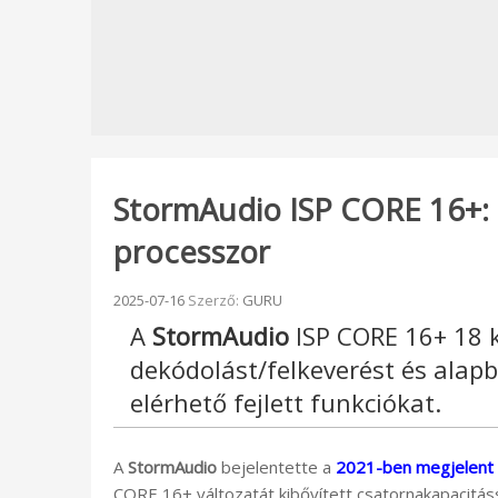
StormAudio ISP CORE 16+: a
processzor
Beküldve:
2025-07-16
Szerző:
GURU
A
StormAudio
ISP CORE 16+ 18 k
dekódolást/felkeverést és alap
elérhető fejlett funkciókat.
A
StormAudio
bejelentette a
2021-ben megjelent 
CORE 16+ változatát kibővített csatornakapacitás