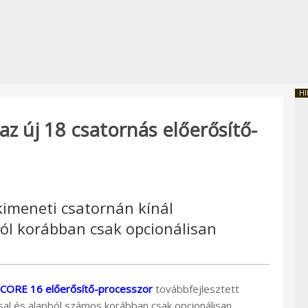
HI
z új 18 csatornás előerősítő-
imeneti csatornán kínál
ból korábban csak opcionálisan
CORE 16 előerősítő-processzor
továbbfejlesztett
sal és alapból számos korábban csak opcionálisan