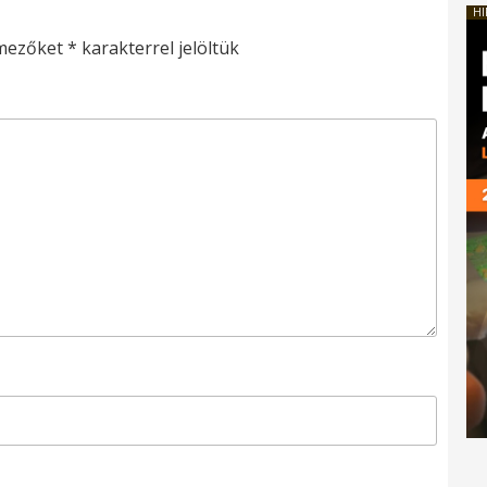
HI
 mezőket
*
karakterrel jelöltük