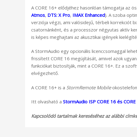
A CORE 16+ elődjéhez hasonlóan támogatja az ö
Atmos
,
DTS: X Pro
,
IMAX Enhanced
). A szoba opti
verziója végzi, ami valósidejű, térbeli korrekciót 
csatornánként, és a processzor négyutas aktív k
is képes meghajtani az akusztikai igények kielégít
A StormAudio egy opcionális licenccsomaggal leh
frissített CORE 16 megújítását, amivel azok ugya
funkciókat biztosítják, mint a CORE 16+. Ez a szoft
elvégezhető.
A CORE 16+ is a
StormRemote Mobile
okostelefono
Itt olvasható a
StormAudio ISP CORE 16 és CORE 1
Kapcsolódó tartalmak kereséséhez az alábbi címkék