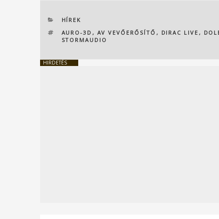
KATEGÓRIÁK
HÍREK
CÍMKÉK
AURO-3D
,
AV VEVŐERŐSÍTŐ
,
DIRAC LIVE
,
DOL
STORMAUDIO
HIRDETÉS