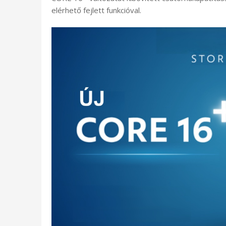
elérhető fejlett funkcióval.