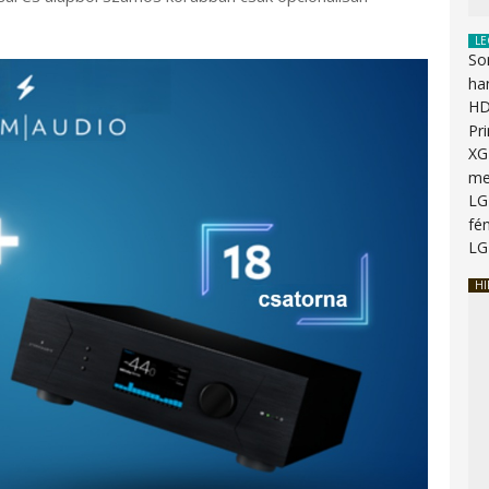
LE
So
ha
HD
Pr
XG
me
LG
fén
LG
HI