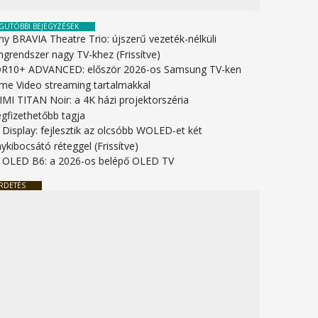
GUTÓBBI BEJEGYZÉSEK
ny BRAVIA Theatre Trio: újszerű vezeték-nélküli
ngrendszer nagy TV-khez (Frissítve)
R10+ ADVANCED: először 2026-os Samsung TV-ken
ime Video streaming tartalmakkal
IMI TITAN Noir: a 4K házi projektorszéria
gfizethetőbb tagja
 Display: fejlesztik az olcsóbb WOLED-et két
ykibocsátó réteggel (Frissítve)
 OLED B6: a 2026-os belépő OLED TV
RDETÉS