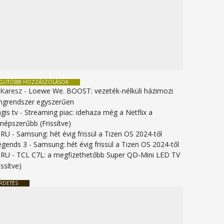
EGUTÓBBI HOZZÁSZÓLÁSOK
 Karesz
-
Loewe We. BOOST: vezeték-nélküli házimozi
ngrendszer egyszerűen
gis tv
-
Streaming piac: idehaza még a Netflix a
gnépszerűbb (Frissítve)
URU
-
Samsung: hét évig frissül a Tizen OS 2024-től
legends 3
-
Samsung: hét évig frissül a Tizen OS 2024-től
URU
-
TCL C7L: a megfizethetőbb Super QD-Mini LED TV
issítve)
RDETÉS