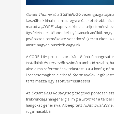
Olivier Thumerel
, a
StormAudio
vezérigazgatójána
készültünk kínálni, ami az egyre összetettebb há
marad a „CORE” alapelveinkhez: a teljesítményhe
ügyfeleinknek többet kell nyújtanunk anélkül, hogy
jövőbiztos termékekre vonatkozó ígéretünket.. A C
amire nagyon büszkék vagyunk.”
A CORE 16+ processzor akár 18 önálló hangcsato
installálók és tervezők számára ambiciózusabb, 
akár a ma referenciának tekintett 9.4.4 konfiguráci
licenccsomagban elérhető
StormAudio+
legfejlet
tartalmazza egy szoftverfrissítéssel.
Az
Expert Bass Routing
segítségével pontosan sza
frekvenciájú hangenergia, míg a
StormXT
a térbeli
hangokat generálva. A beépített
HDMI Dual Zone 
rugalmasabbá.