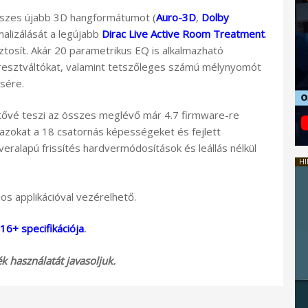
sszes újabb 3D hangformátumot (
Auro-3D
,
Dolby
malizálását a legújabb
Dirac Live Active Room Treatment
.
biztosít. Akár 20 parametrikus EQ is alkalmazható
eresztváltókat, valamint tetszőleges számú mélynyomót
ésére.
etővé teszi az összes meglévő már 4.7 firmware-re
nazokat a 18 csatornás képességeket és fejlett
veralapú frissítés hardvermódosítások és leállás nélkül
HI
s applikációval vezérelhető.
6+ specifikációja
.
 használatát javasoljuk.