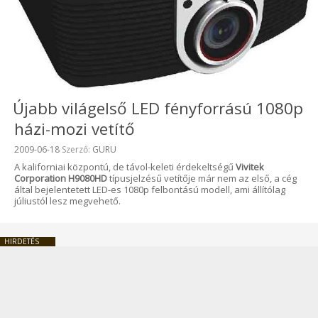
Újabb világelső LED fényforrású 1080p
házi-mozi vetítő
Beküldve:
2009-06-18
Szerző:
GURU
A kaliforniai központú, de távol-keleti érdekeltségű
Vivitek
Corporation H9080HD
típusjelzésű vetítője már nem az első, a cég
által bejelentetett LED-es 1080p felbontású modell, ami állítólag
júliustól lesz megvehető.
HIRDETÉS