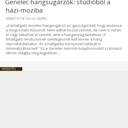
Genelec hangsugárzók: stúdióból a
házi-moziba
Beküldve:
2004-10-14
Szerző:
GURU
„A lehallgató monitor hangsugárzó az igazságot kell, hogy mutassa
a megszólaló műsorról. Nem adhat hozzá semmit, de nem is vehet
el vagy takarhat el semmit, amit a hanganyag tartalmaz. A
lehallgató rendszernek semlegesnek kell lennie a hang
reprodukálásakor, és a hallgatási környezet hatását is
minimalizálnia kell.” Ez a Genelec mérnök-tulajdonosától származó
idézet világítja meg legjobban …
HIRDETÉS