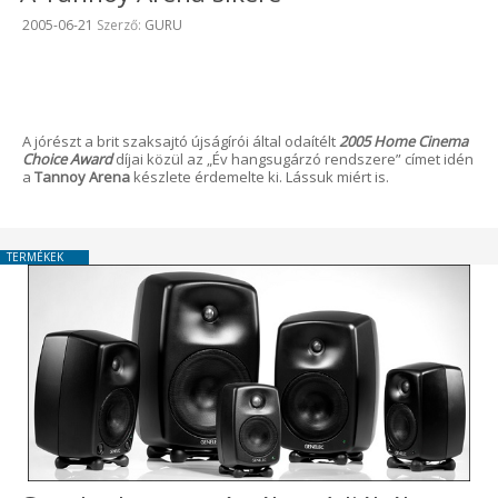
Beküldve:
2005-06-21
Szerző:
GURU
A jórészt a brit szaksajtó újságírói által odaítélt
2005 Home Cinema
Choice Award
díjai közül az „Év hangsugárzó rendszere” címet idén
a
Tannoy Arena
készlete érdemelte ki. Lássuk miért is.
TERMÉKEK