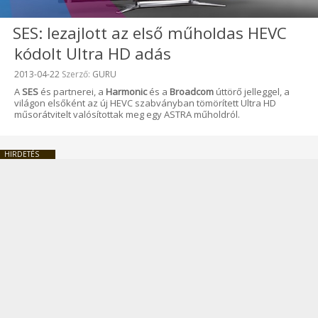
SES: lezajlott az első műholdas HEVC
kódolt Ultra HD adás
Beküldve:
2013-04-22
Szerző:
GURU
A
SES
és partnerei, a
Harmonic
és a
Broadcom
úttörő jelleggel, a
világon elsőként az új HEVC szabványban tömörített Ultra HD
műsorátvitelt valósítottak meg egy ASTRA műholdról.
HIRDETÉS