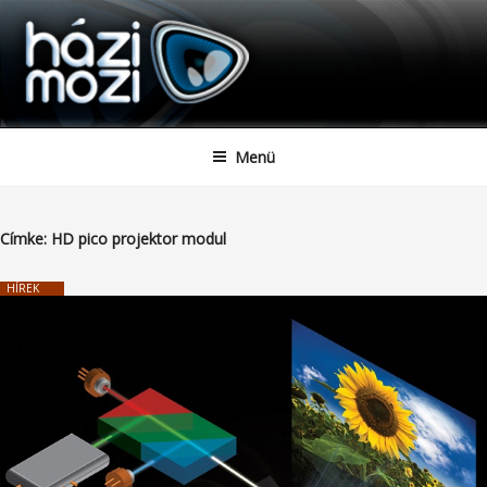
HAZIMOZI
Tartalomhoz
Menü
Címke:
HD pico projektor modul
HÍREK