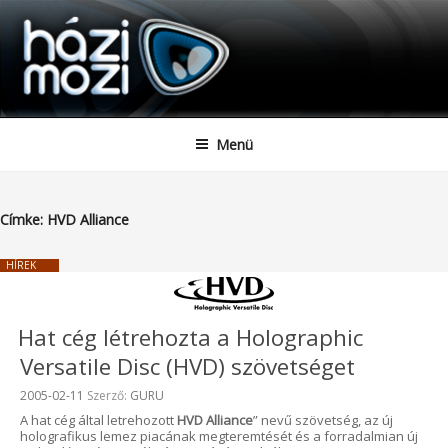
HAZIMOZI
Tartalomhoz
Menü
Címke:
HVD Alliance
HÍREK
Hat cég létrehozta a Holographic
Versatile Disc (HVD) szövetséget
Beküldve:
2005-02-11
Szerző:
GURU
A hat cég által letrehozott
HVD Alliance
” nevű szövetség, az új
holografikus lemez piacának megteremtését és a forradalmian új