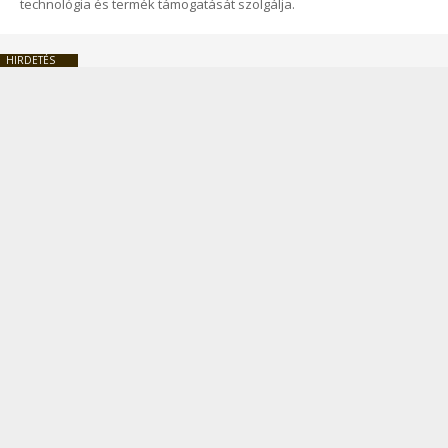
technológia és termék támogatását szolgálja.
HIRDETÉS